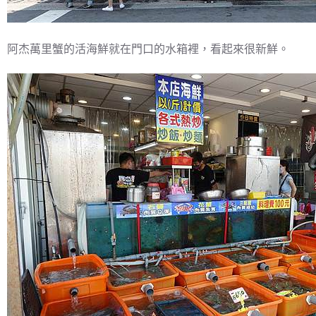
阿杰萬里蟹的活海鮮就在門口的水箱裡，看起來很新鮮。