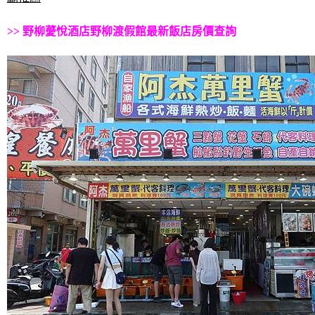
>>
野柳薆悅酒店野柳渡假館最新飯店房價查詢