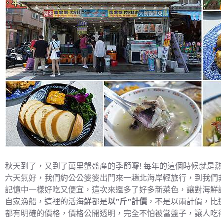
秋天到了，又到了萬里蟹盛產的季節囉! 每年的這個時候就是
六天氣好，我們約公公婆婆出門來一趟北海岸輕旅行，到我們
記憶中一樣好吃又便宜，這次來還多了好多新菜色，讓對海鮮
自家漁船，這裡的活海鮮都是
以”斤”計價
，不是以兩計價，比
都有明確的價格，價格公開透明，完全不怕被當盤子，讓人吃