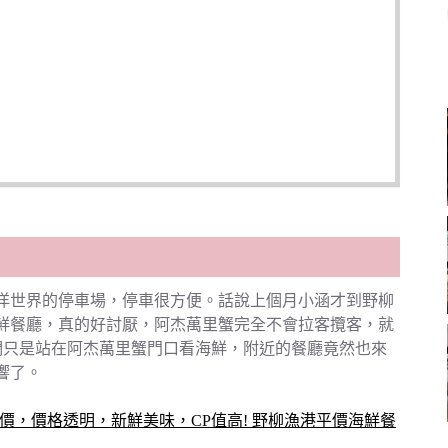
洋世界的停車場，停車很方便。話說上個月小涵才到野柳
鮮餐廳，真的好討厭，阿杰萬里蟹完全不會拉客攬客，就
們只是站在阿杰萬里蟹門口看海鮮，附近的餐廳竟然也來
響了。
計價，價格透明，新鮮美味，CP值高! 野柳漁港平價海鮮餐