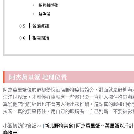
招牌鹹酥雞
鮮魚湯
餐廳資訊
相關閱讀
阿杰萬里蟹 地理位置
阿杰萬里蟹位於野柳薆悅酒店野柳度假館旁，對面就是野柳海
海洋世界玩，才剛停好車就有一些歐巴桑一直把人攔住推銷海
算從他店門前經過也不會有人衝出來推銷，這點真的超棒! 我
拉客，真的要堅持住，用自己的眼睛看，自己判斷，不要被影
小涵初訪的食記>>
[
新北野柳美食] 阿杰萬里蟹 ~ 萬里蟹以斤
廳推薦