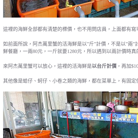
這裡的海鮮全部都有清楚的標價，也不用問店員，上面都有寫
如前面所說，阿杰萬里蟹的活海鮮是以”斤”計價，不是以”兩”
鮮餐廳，一兩80元，一斤就要1280元，所以遇到以兩計價時
來阿杰萬里蟹可以放心，這裡的活海鮮是
以台斤計價
，再加$
其他像是蛤仔、蚵仔、小卷之類的海鮮，都在菜單上，有固定