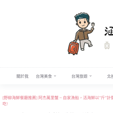
跳
至
主
要
內
容
關於我
台灣美食
台灣旅遊
北
[野柳海鮮餐廳推薦] 阿杰萬里蟹 ~ 自家漁船，活海鮮以”斤
吃!