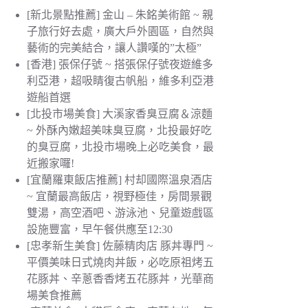
[新北景點推薦] 金山 – 朱銘美術館 ~ 親
子旅行好去處，廣大戶外園區，自然與
藝術的完美結合，讓人讚嘆的”太極”
[香港] 張保仔號 ~ 搭張保仔號夜遊維多
利亞港，超吸睛復古帆船，維多利亞港
遊船首選
[北投市場美食] 大溪家香臭豆腐＆涼麵
~ 外酥內嫩超美味臭豆腐，北投最好吃
的臭豆腐，北投市場晚上必吃美食，最
近搬家囉!
[宜蘭羅東飯店推薦] 村却國際溫泉酒店
~ 宜蘭最高飯店，視野極佳，房間景觀
雙湯，高空酒吧、游泳池、兒童遊戲區
設施豐富，早午餐供應至12:30
[忠孝新生美食] 佐藤精肉店 豚丼專門 ~
平價美味日式燒肉丼飯，必吃原祖烤五
花豚丼、辛蔥香香烤五花豚丼，光華商
場美食推薦