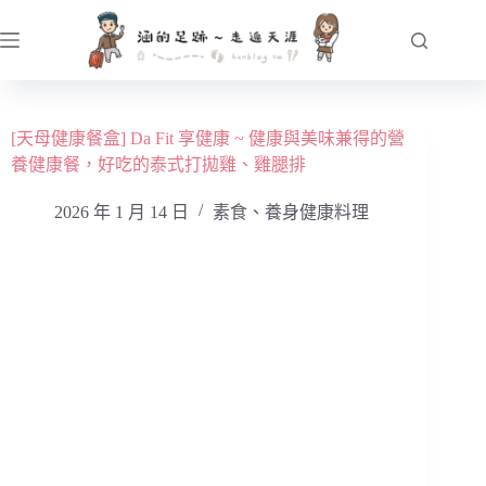
跳
至
主
要
內
[天母健康餐盒] Da Fit 享健康 ~ 健康與美味兼得的營
容
養健康餐，好吃的泰式打拋雞、雞腿排
2026 年 1 月 14 日
素食、養身健康料理