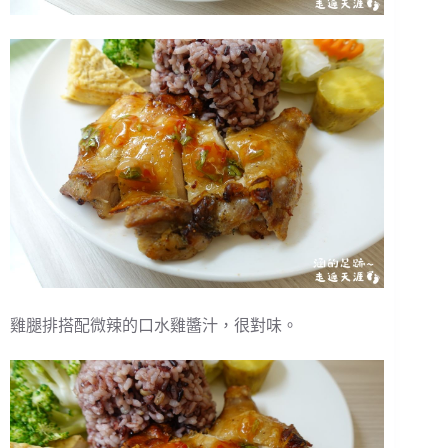
雞腿排搭配微辣的口水雞醬汁，很對味。