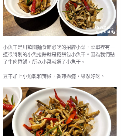
小魚干是川畝園麵食館必吃的招牌小菜，菜單裡有一
道很特別的小魚捲餅就是捲餅包小魚干。因為我們點
了牛肉捲餅，所以小菜就選了小魚干。
豆干加上小魚乾和辣椒，香辣過癮，果然好吃。