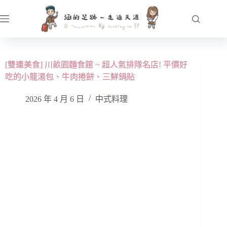
跳
至
主
要
內
[雙連美食] 川畝園麵食館 ~ 超人氣排隊名店! 平價好
容
吃的小籠湯包、牛肉捲餅、三鮮鍋貼
2026 年 4 月 6 日
中式料理