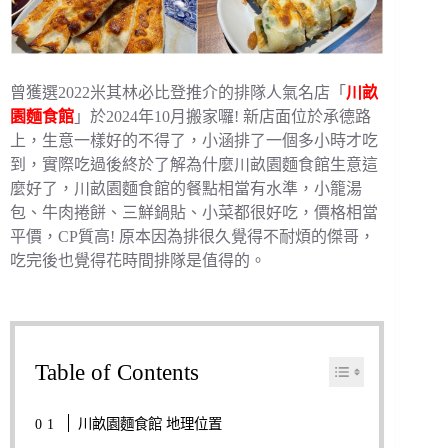
曾獲選2022米其林必比登推介的排隊人氣名店「
川畝
園麵食館
」於2024年10月搬家囉! 新店面位於承德路
上，生意一樣好的不得了，小涵排了一個多小時才吃
到，實際吃過後終於了解為什麼川畝園麵食館生意這
麼好了，川畝園麵食館的餐點相當有水準，小籠湯
包、牛肉捲餅、三鮮鍋貼、小菜都很好吃，價格相當
平價，CP質高! 原本因為排很久覺得不耐煩的傑哥，
吃完後也覺得花時間排隊是值得的。
Table of Contents
川畝園麵食館 地理位置