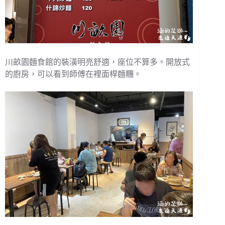
川畝園麵食館的裝潢明亮舒適，座位不算多。開放式
的廚房，可以看到師傅在裡面桿麵糰。