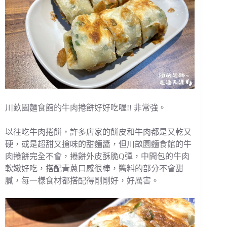
川畝園麵食館的牛肉捲餅好好吃喔!! 非常強。
以往吃牛肉捲餅，許多店家的餅皮和牛肉都是又乾又
硬，或是超甜又搶味的甜麵醬，但川畝園麵食館的牛
肉捲餅完全不會，捲餅外皮酥脆Q彈，中間包的牛肉
軟嫩好吃，搭配青蔥口感很棒，醬料的部分不會甜
膩，每一樣食材都搭配得剛剛好，好厲害。