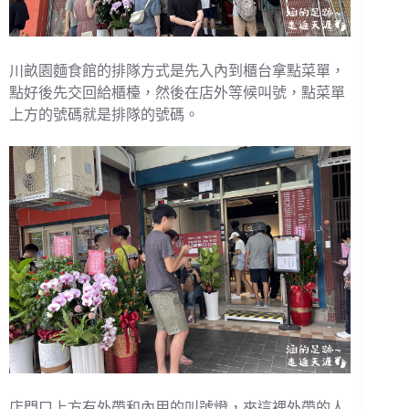
川畝園麵食館的排隊方式是先入內到櫃台拿點菜單，
點好後先交回給櫃檯，然後在店外等候叫號，點菜單
上方的號碼就是排隊的號碼。
店門口上方有外帶和內用的叫號燈，來這裡外帶的人