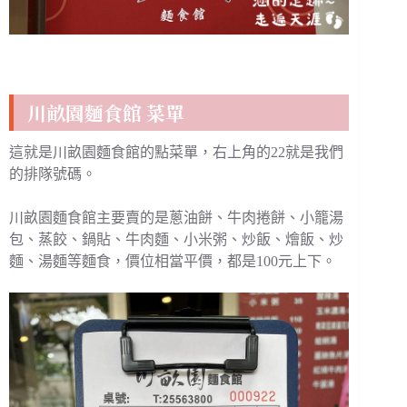
川畝園麵食館 菜單
這就是川畝園麵食館的點菜單，右上角的22就是我們
的排隊號碼。
川畝園麵食館主要賣的是蔥油餅、牛肉捲餅、小籠湯
包、蒸餃、鍋貼、牛肉麵、小米粥、炒飯、燴飯、炒
麵、湯麵等麵食，價位相當平價，都是100元上下。