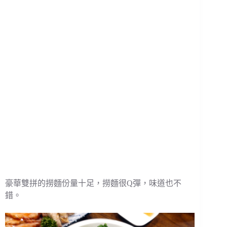
豪華雙拼的撈麵份量十足，撈麵很Q彈，味道也不
錯。