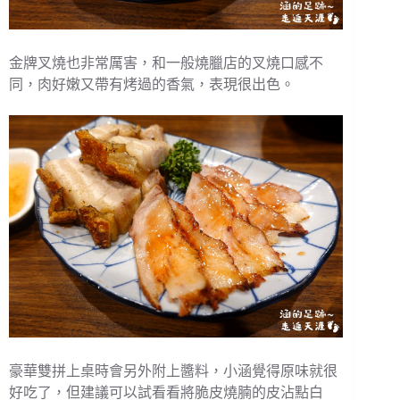
金牌叉燒也非常厲害，和一般燒臘店的叉燒口感不
同，肉好嫩又帶有烤過的香氣，表現很出色。
豪華雙拼上桌時會另外附上醬料，小涵覺得原味就很
好吃了，但建議可以試看看將脆皮燒腩的皮沾點白