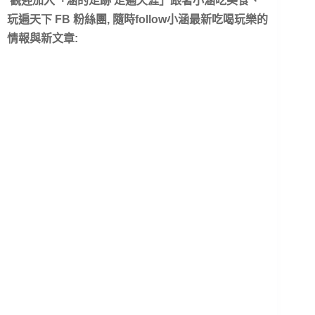
觀迎加入「涵的足跡 走遍天涯」跟著小涵吃美食、
玩遍天下 FB 粉絲團, 隨時follow小涵最新吃喝玩樂的
情報與新文章: