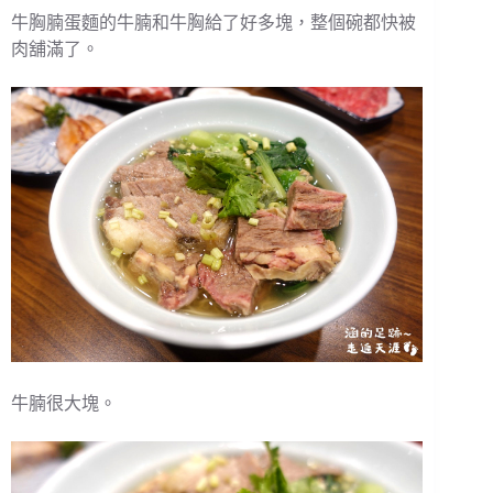
牛胸腩蛋麵的牛腩和牛胸給了好多塊，整個碗都快被
肉舖滿了。
牛腩很大塊。