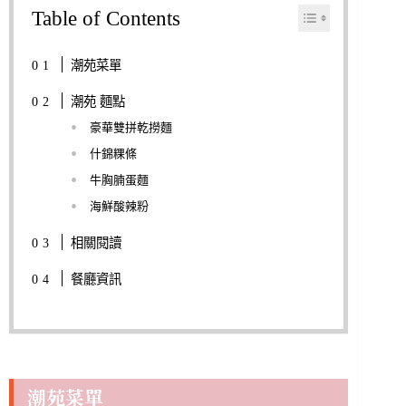
Table of Contents
潮苑菜單
潮苑 麵點
豪華雙拼乾撈麵
什錦粿條
牛胸腩蛋麵
海鮮酸辣粉
相關閱讀
餐廳資訊
潮苑菜單