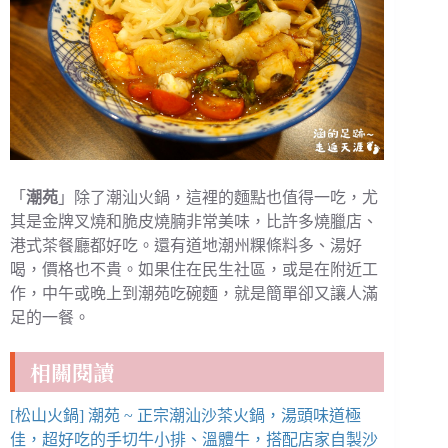
「
潮苑
」除了潮汕火鍋，這裡的麵點也值得一吃，尤
其是金牌叉燒和脆皮燒腩非常美味，比許多燒臘店、
港式茶餐廳都好吃。還有道地潮州粿條料多、湯好
喝，價格也不貴。如果住在民生社區，或是在附近工
作，中午或晚上到潮苑吃碗麵，就是簡單卻又讓人滿
足的一餐。
相關閱讀
[松山火鍋] 潮苑 ~ 正宗潮汕沙茶火鍋，湯頭味道極
佳，超好吃的手切牛小排、溫體牛，搭配店家自製沙