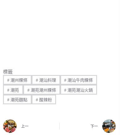
標籤
#
潮州粿條
#
潮汕料理
#
潮汕牛肉粿條
#
潮苑
#
潮苑潮州粿條
#
潮苑潮汕火鍋
#
潮苑麵點
#
酸辣粉
上一
下一