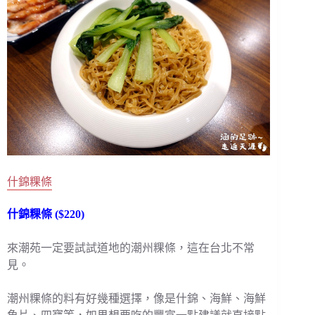
什錦粿條
什錦粿條 ($220)
來潮苑一定要試試道地的潮州粿條，這在台北不常
見。
潮州粿條的料有好幾種選擇，像是什錦、海鮮、海鮮