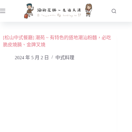
跳
至
主
要
內
[松山中式餐廳] 潮苑 ~ 有特色的道地潮汕粉麵，必吃
容
脆皮燒腩、金牌叉燒
2024 年 5 月 2 日
中式料理