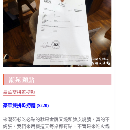
潮苑 麵點
豪華雙拼乾撈麵
豪華雙拼乾撈麵 ($220)
來潮苑必吃必點的就是金牌叉燒和脆皮燒腩，真的不
誇張，我們來用餐這天每桌都有點，不管是來吃火鍋