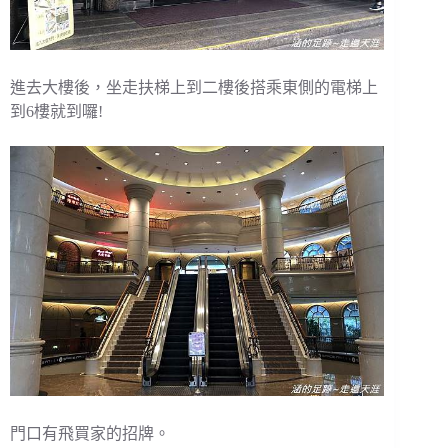
進去大樓後，坐走扶梯上到二樓後搭乘東側的電梯上
到6樓就到囉!
門口有飛買家的招牌。