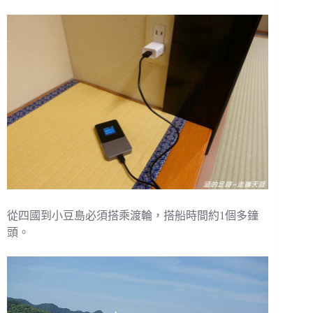
從四國到小豆島必須搭乘渡輪，搭船時間約1個多鐘
頭。