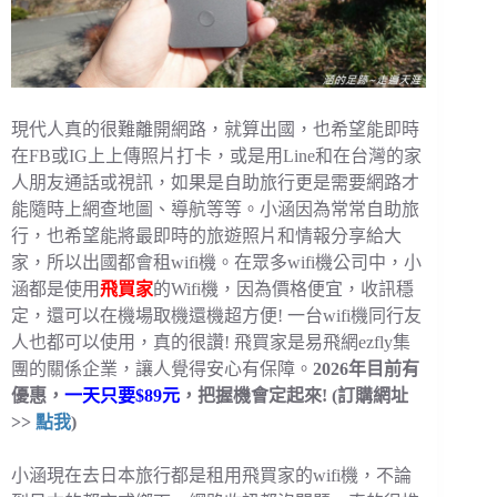
現代人真的很難離開網路，就算出國，也希望能即時
在FB或IG上上傳照片打卡，或是用Line和在台灣的家
人朋友通話或視訊，如果是自助旅行更是需要網路才
能隨時上網查地圖、導航等等。小涵因為常常自助旅
行，也希望能將最即時的旅遊照片和情報分享給大
家，所以出國都會租wifi機。在眾多wifi機公司中，小
涵都是使用
飛買家
的Wifi機，因為價格便宜，收訊穩
定，還可以在機場取機還機超方便! 一台wifi機同行友
人也都可以使用，真的很讚! 飛買家是易飛網ezfly集
團的關係企業，讓人覺得安心有保障。
2026年目前有
優惠，
一天只要$89元
，把握機會定起來! (訂購網址
>>
點我
)
小涵現在去日本旅行都是租用飛買家的wifi機，不論