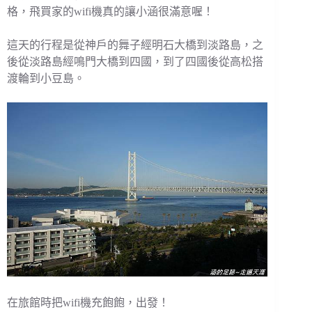
格，飛買家的wifi機真的讓小涵很滿意喔！
這天的行程是從神戶的舞子經明石大橋到淡路島，之
後從淡路島經鳴門大橋到四國，到了四國後從高松搭
渡輪到小豆島。
在旅館時把wifi機充飽飽，出發！