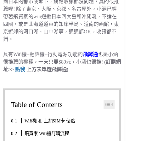
到日本的都市或鄉下，網路收訊都沒問題，真的很推
薦喔! 除了東京、大阪、京都、名古屋外，小涵已經
帶著飛買家的wifi遊遍日本四大島和沖繩囉，不論在
四國，或是北海道道東的知床半島、道南的函館，東
京近郊的河口湖、山中湖等，通通都OK，收訊都不
錯。
具有Wifi機+翻譯機+行動電源功能的
飛譯通
也是小涵
很推薦的機種，一天只要$89元，小涵也很推!
(訂購網
址>>
點我
上方表單選飛譯通)
Table of Contents
Wifi機 和 上網SIM卡 優點
飛買家 Wifi機訂購流程