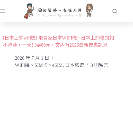
跳
至
主
要
內
[日本上網wifi機] 飛買家日本WIFI機 ~日本上網吃到飽
容
不降速，一天只要89元，文內有2026最新優惠訊息
2026 年 7 月 1 日
WIFI機、SIM卡、eSIM
,
日本旅遊
3 則留言