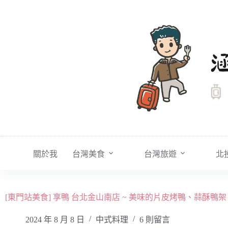
跳
至
主
要
內
容
關於我
台灣美食
台灣旅遊
北
[東門站美食] 享鴨 台北金山南店 ~ 美味的片皮烤鴨、蒜酥
2024 年 8 月 8 日
中式料理
6 則留言