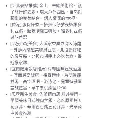
[新北景點推薦] 金山 – 朱銘美術館 ~ 親
子旅行好去處，廣大戶外園區，自然與
藝術的完美結合，讓人讚嘆的”太極”
[香港] 張保仔號 ~ 搭張保仔號夜遊維多
利亞港，超吸睛復古帆船，維多利亞港
遊船首選
[北投市場美食] 大溪家香臭豆腐＆涼麵
~ 外酥內嫩超美味臭豆腐，北投最好吃
的臭豆腐，北投市場晚上必吃美食，最
近搬家囉!
[宜蘭羅東飯店推薦] 村却國際溫泉酒店
~ 宜蘭最高飯店，視野極佳，房間景觀
雙湯，高空酒吧、游泳池、兒童遊戲區
設施豐富，早午餐供應至12:30
[忠孝新生美食] 佐藤精肉店 豚丼專門 ~
平價美味日式燒肉丼飯，必吃原祖烤五
花豚丼、辛蔥香香烤五花豚丼，光華商
場美食推薦