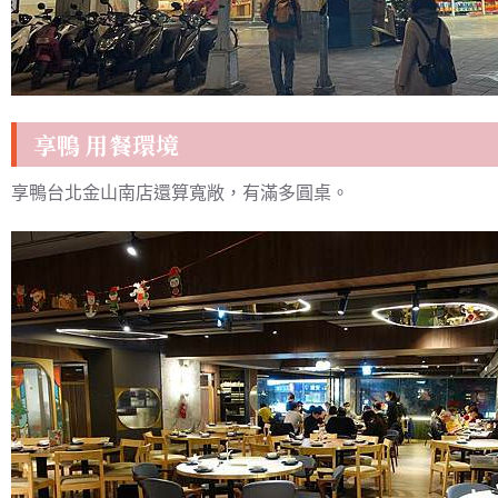
享鴨 用餐環境
享鴨台北金山南店還算寬敞，有滿多圓桌。