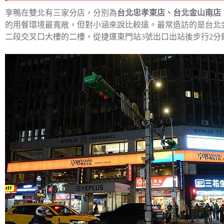
享鴨在雙北有三家分店，分別為
台北忠孝東店、台北金山南店
的用餐環境最寬敞，但對小涵來說比較遠。最常造訪的是台北
二段交叉口大樓的二樓，從捷運東門站3號出口出站後步行2分