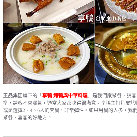
王品集團旗下的「
享鴨 烤鴨與中華料理
」是我們家聚餐、請客
準，請客不會漏氣，通常大家都吃得很滿意。享鴨主打片皮烤
或是選擇2、4、6人的套餐，非常彈性。如果用餐的人多，我
聚餐、宴客的好地方。