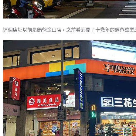
這個店址以前是鍋爸金山店，之前看到開了十幾年的鍋爸歇業