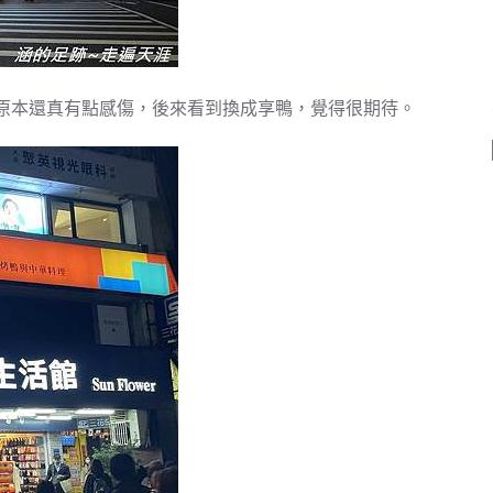
原本還真有點感傷，後來看到換成享鴨，覺得很期待。