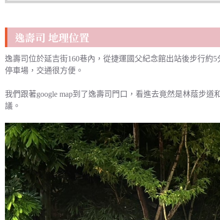
逸壽司 地理位置
逸壽司位於延吉街160巷內，從捷運國父紀念館出站後步行約
停車場，交通很方便。
我們跟著google map到了逸壽司門口，看進去竟然是林蔭
議。