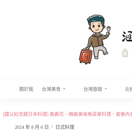
跳
至
主
要
內
容
關於我
台灣美食
台灣旅遊
北
[國父紀念館日本料理] 逸壽司 ~ 精緻美味無菜單料理，套餐
2024 年 8 月 6 日
日式料理