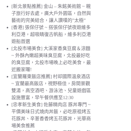
[新北景點推薦] 金山 – 朱銘美術館 ~ 親
子旅行好去處，廣大戶外園區，自然與
藝術的完美結合，讓人讚嘆的”太極”
[香港] 張保仔號 ~ 搭張保仔號夜遊維多
利亞港，超吸睛復古帆船，維多利亞港
遊船首選
[北投市場美食] 大溪家香臭豆腐＆涼麵
~ 外酥內嫩超美味臭豆腐，北投最好吃
的臭豆腐，北投市場晚上必吃美食，最
近搬家囉!
[宜蘭羅東飯店推薦] 村却國際溫泉酒店
~ 宜蘭最高飯店，視野極佳，房間景觀
雙湯，高空酒吧、游泳池、兒童遊戲區
設施豐富，早午餐供應至12:30
[忠孝新生美食] 佐藤精肉店 豚丼專門 ~
平價美味日式燒肉丼飯，必吃原祖烤五
花豚丼、辛蔥香香烤五花豚丼，光華商
場美食推薦