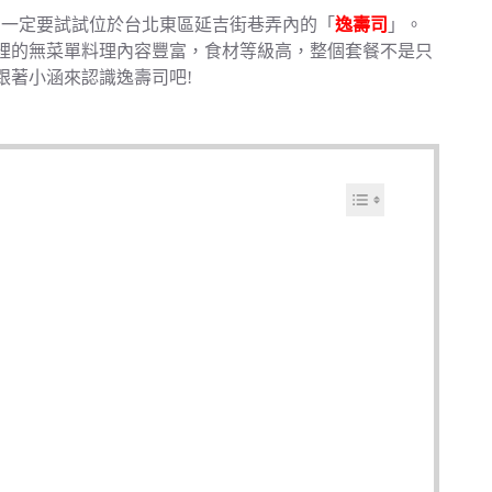
人，一定要試試位於台北東區延吉街巷弄內的「
逸壽司
」。
裡的無菜單料理內容豐富，食材等級高，整個套餐不是只
跟著小涵來認識逸壽司吧!