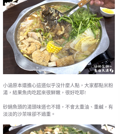
小涵原本還擔心這道似乎沒什麼人點，大家都點米粉
湯，結果魚肉吃起來很鮮嫩，很好吃耶!
砂鍋魚頭的湯頭味道也不錯，不會太重油、重鹹，有
淡淡的沙茶味卻不過重。