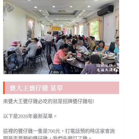
甕大王甕仔雞 菜單
來甕大王甕仔雞必吃的就是招牌甕仔雞啦!
以下是2026年最新菜單。
這裡的甕仔雞一隻是700元，打電話預約時店家會詢
問是否要預約甕仔雞，我們先預訂了雞。