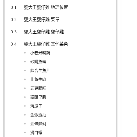
甕大王甕仔雞 地理位置
甕大王甕仔雞 菜單
甕大王甕仔雞 甕仔雞
甕大王甕仔雞 其他菜色
小卷米粉鍋
砂鍋魚頭
綜合生魚片
韭黃牛肉
五更腸旺
糖醋里肌
海瓜子
金沙透抽
油條鮮蚵
燙白蝦