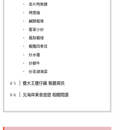
杏片吻魚酥
烤透抽
鹹酥龍珠
客家小炒
鳳梨蝦球
蝦醬四季豆
炒水蓮
炒蝸牛
炒澎湖海菜
甕大王甕仔雞 餐廳資訊
北海岸美食旅遊 相關閱讀