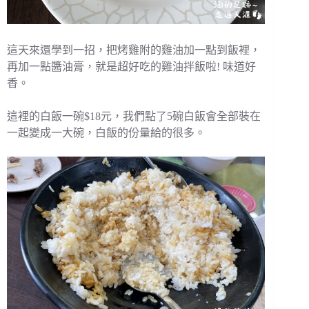
這天來還學到一招，把烤雞附的雞油加一點到飯裡，
再加一點醬油膏，就是超好吃的雞油拌飯啦! 味道好
香。
這裡的白飯一碗$18元，我們點了5碗白飯會全部裝在
一起變成一大碗，白飯的份量給的很多。