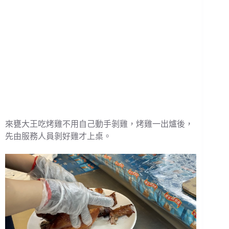
來甕大王吃烤雞不用自己動手剝雞，烤雞一出爐後，
先由服務人員剝好雞才上桌。