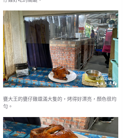
甕大王的甕仔雞還滿大隻的，烤得好漂亮，顏色很均
勻。