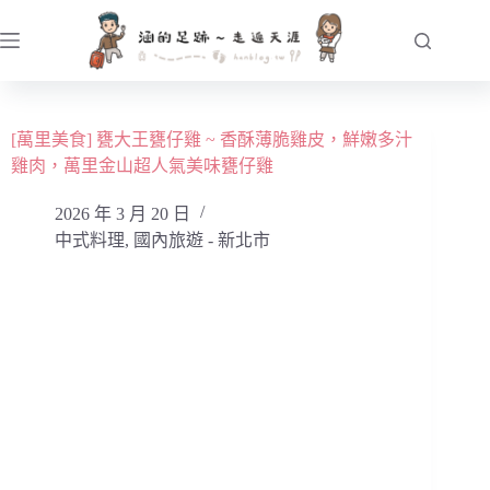
跳
至
主
要
內
[萬里美食] 甕大王甕仔雞 ~ 香酥薄脆雞皮，鮮嫩多汁
容
雞肉，萬里金山超人氣美味甕仔雞
2026 年 3 月 20 日
中式料理
,
國內旅遊 - 新北市