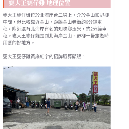
甕大王甕仔雞 地理位置
甕大王甕仔雞位於北海岸台二線上，介於金山和野柳
中間，但比較靠近金山，距離金山老街約6分鐘車
程，附近還有北海岸有名的知味鄉玉米，約2分鐘車
程。甕大王甕仔雞是到北海岸金山、野柳一帶旅遊時
用餐的好地方。
甕大王甕仔雞黃底紅字的招牌還算顯眼。