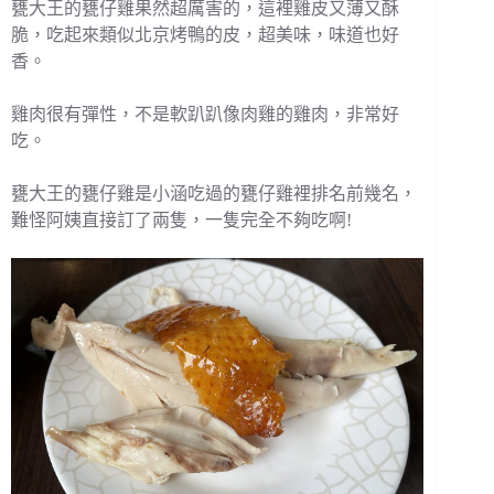
甕大王的甕仔雞果然超厲害的，這裡雞皮又薄又酥
脆，吃起來類似北京烤鴨的皮，超美味，味道也好
香。
雞肉很有彈性，不是軟趴趴像肉雞的雞肉，非常好
吃。
甕大王的甕仔雞是小涵吃過的甕仔雞裡排名前幾名，
難怪阿姨直接訂了兩隻，一隻完全不夠吃啊!