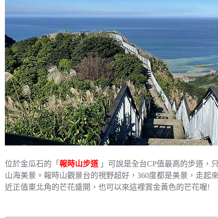
位於金瓜石的「
報時山步道
」可說是全台CP值最高的步道，只
山海美景。報時山觀景台的視野超好，360度都是美景，走起
近正值東北角的芒花盛開，也可以來這裡賞金黃色的芒花喔!