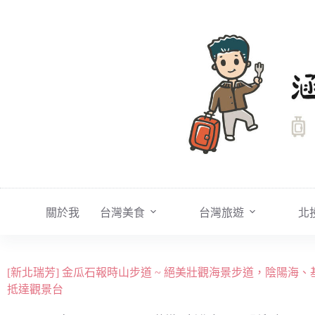
跳
至
主
要
內
容
關於我
台灣美食
台灣旅遊
北
[新北瑞芳] 金瓜石報時山步道 ~ 絕美壯觀海景步道，陰陽
抵達觀景台