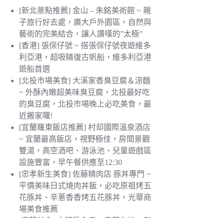
[新北景點推薦] 金山 – 朱銘美術館 ~ 親
子旅行好去處，廣大戶外園區，自然與
藝術的完美結合，讓人讚嘆的”太極”
[香港] 張保仔號 ~ 搭張保仔號夜遊維多
利亞港，超吸睛復古帆船，維多利亞港
遊船首選
[北投市場美食] 大溪家香臭豆腐＆涼麵
~ 外酥內嫩超美味臭豆腐，北投最好吃
的臭豆腐，北投市場晚上必吃美食，最
近搬家囉!
[宜蘭羅東飯店推薦] 村却國際溫泉酒店
~ 宜蘭最高飯店，視野極佳，房間景觀
雙湯，高空酒吧、游泳池、兒童遊戲區
設施豐富，早午餐供應至12:30
[忠孝新生美食] 佐藤精肉店 豚丼專門 ~
平價美味日式燒肉丼飯，必吃原祖烤五
花豚丼、辛蔥香香烤五花豚丼，光華商
場美食推薦