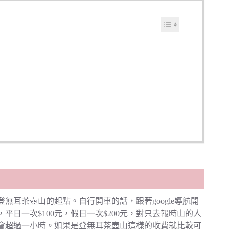
無耳茶壺山的起點。自行開車的話，跟著google導航開
日一次$100元，假日一次$200元，對只去報時山的人
會超過一小時。如果是登無耳茶壺山這樣的收費就比較可