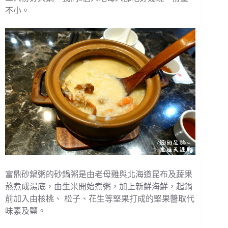
不小。
富鼎砂鍋粥的砂鍋粥是由老母雞與北海道昆布及蔬果
熬煮成湯底，由生米開始煮粥，加上新鮮海鮮，起鍋
前加入由核桃、 松子、花生等堅果打成的堅果醬取代
味素及鹽。