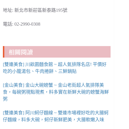
地址: 新北市新莊區新泰路195號
電話: 02-2990-0308
相關閱讀
[雙連美食] 川畝園麵食館 ~ 超人氣排隊名店! 平價好
吃的小籠湯包、牛肉捲餅、三鮮鍋貼
[金山美食] 金山大碗螃蟹 ~ 金山老街超人氣排隊美
食，每碗粥現點現煮，料多實在新鮮大碗的螃蟹海鮮
粥
[雙連美食] 阿川蚵仔麵線 ~ 雙連市場裡好吃的大腸蚵
仔麵線，料多大碗，蚵仔新鮮肥美，大腸軟嫩入味