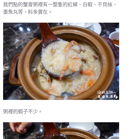
我們點的蟹膏粥裡有一整隻的紅蟳、白蝦、干貝絲、
墨魚丸等，料多實在。
粥裡的蝦子不少。