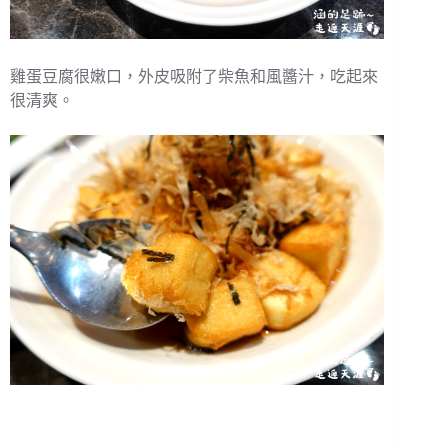
雞蛋豆腐很嫩口，外皮吸附了柴魚和風醬汁，吃起來
很清爽。