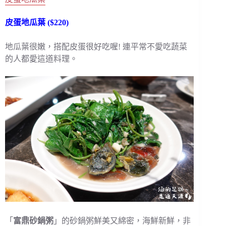
皮蛋地瓜葉 ($220)
地瓜葉很嫩，搭配皮蛋很好吃喔! 連平常不愛吃蔬菜
的人都愛這道料理。
「
富鼎砂鍋粥
」的砂鍋粥鮮美又綿密，海鮮新鮮，非