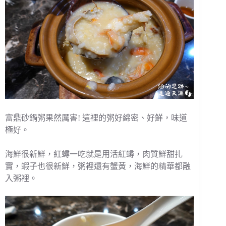
富鼎砂鍋粥果然厲害! 這裡的粥好綿密、好鮮，味道
極好。
海鮮很新鮮，紅蟳一吃就是用活紅蟳，肉質鮮甜扎
實，蝦子也很新鮮，粥裡還有蟹黃，海鮮的精華都融
入粥裡。