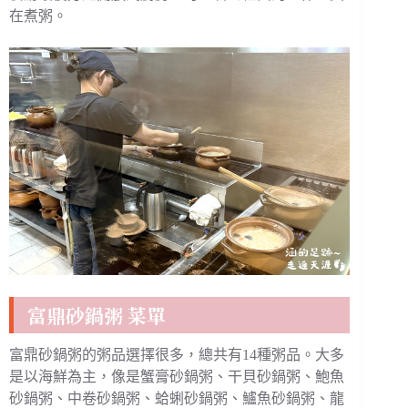
在煮粥。
富鼎砂鍋粥 菜單
富鼎砂鍋粥的粥品選擇很多，總共有14種粥品。大多
是以海鮮為主，像是蟹膏砂鍋粥、干貝砂鍋粥、鮑魚
砂鍋粥、中卷砂鍋粥、蛤蜊砂鍋粥、鱸魚砂鍋粥、龍