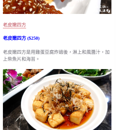
老皮嫩四方
老皮嫩四方 ($250)
老皮嫩四方是用雞蛋豆腐炸過後，淋上和風醬汁，加
上柴魚片和海苔。