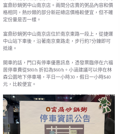
富鼎砂鍋粥中山南京店。兩間分店賣的粥品內容和價
格相同，熱炒類的部分新莊總店價格較便宜，但不確
定份量是否一樣。
富鼎砂鍋粥中山南京店位於南京東路一段上，從捷運
中山站下車後，沿著南京東路走，步行約7分鐘即可
抵達。
開車的話，門口有停車優惠訊息，憑發票臨停在六福
居停車費從$80/h 折扣為$60/h。小涵建議可以停在林
森公園地下停車場，平日一小時30，假日一小時$40
元，比較便宜。