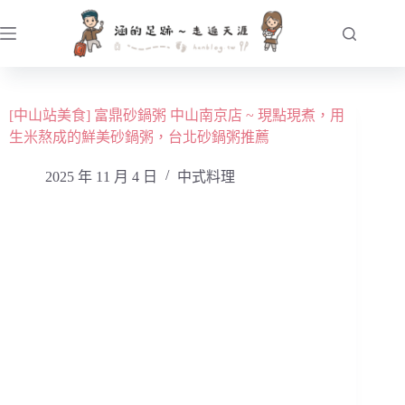
跳
至
主
要
內
[中山站美食] 富鼎砂鍋粥 中山南京店 ~ 現點現煮，用
容
生米熬成的鮮美砂鍋粥，台北砂鍋粥推薦
2025 年 11 月 4 日
中式料理