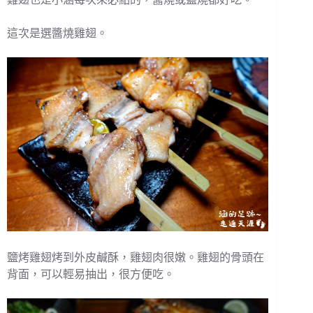
這次是選醬燒雞翅。
鹽烤雞翅烤到外皮鹹酥，雞翅肉很嫩。雞翅的骨頭在
背面，可以輕易抽出，很方便吃。