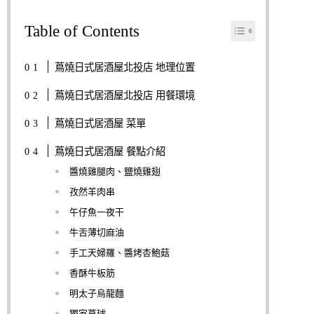
Table of Contents
蔦燒日式居酒屋北投店 地理位置
蔦燒日式居酒屋北投店 用餐環境
蔦燒日式居酒屋 菜單
蔦燒日式居酒屋 餐點介紹
醬燒雞腿肉、鹽燒雞翅
孜然羊肉串
午仔魚一夜干
牛舌薄切麻油
手工天婦羅、醬烤杏鮑菇
香酥牛板筋
明太子烏龍麵
獨家蔦球