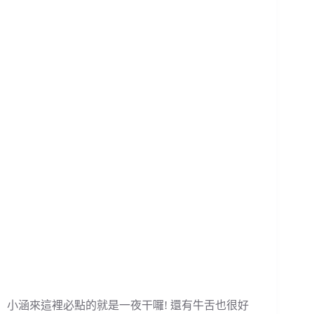
小涵來這裡必點的就是一夜干囉! 還有牛舌也很好