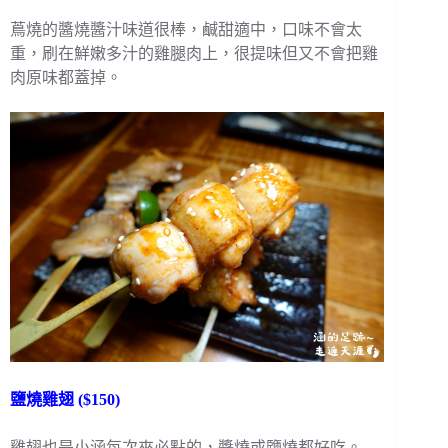
蔦燒的醬燒醬汁味道很棒，鹹甜適中，口味不會太
重，刷在鮮嫩多汁的雞腿肉上，很提味但又不會把雞
肉原味都蓋掉。
鹽燒雞翅 ($150)
雞翅也是小涵每次來必點的，醬燒或鹽燒都好吃。