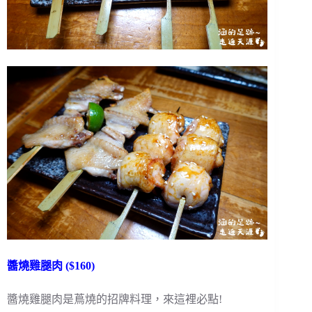
醬燒雞腿肉 ($160)
醬燒雞腿肉是蔦燒的招牌料理，來這裡必點!