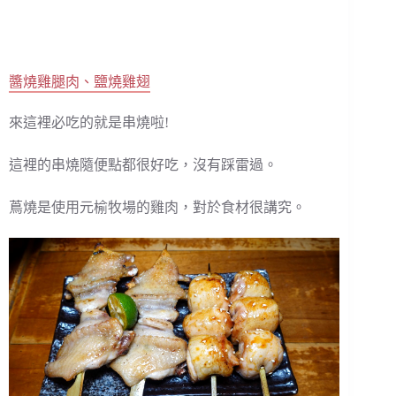
醬燒雞腿肉、鹽燒雞翅
來這裡必吃的就是串燒啦!
這裡的串燒隨便點都很好吃，沒有踩雷過。
蔦燒是使用元榆牧場的雞肉，對於食材很講究。