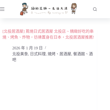
跳
至
主
要
內
[北投居酒屋] 蔦燒日式居酒屋 北投店 ~ 精緻好吃的串
容
燒、烤魚、炸物，彷彿置身在日本，北投居酒屋推薦!
2026 年 1 月 19 日
北投美食
,
日式料理
,
燒烤、居酒屋
,
餐酒館、酒
吧