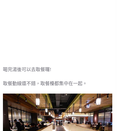
喝完湯後可以去取餐囉!
取餐動線還不錯，取餐檯都集中在一起。