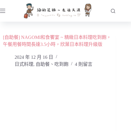
跳
至
主
要
內
[自助餐] NAGOMI和食饗宴 ~ 精緻日本料理吃到飽，
容
午餐用餐時間長達3.5小時，欣葉日本料理升級版
2024 年 12 月 16 日
日式料理
,
自助餐、吃到飽
4 則留言