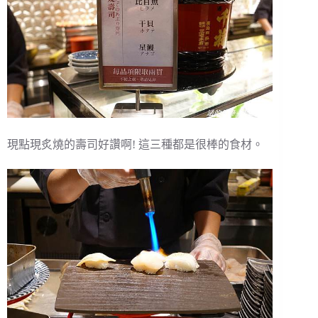
現點現炙燒的壽司好讚啊! 這三種都是很棒的食材。