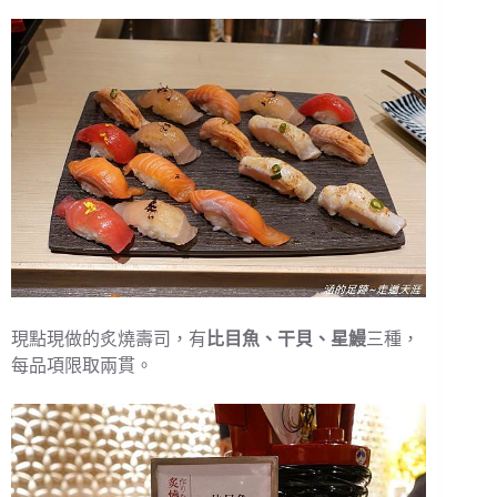
現點現做的炙燒壽司，有
比目魚、干貝、星鰻
三種，
每品項限取兩貫。