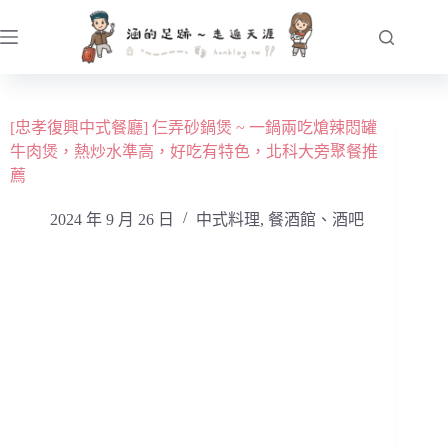
跳
至
主
要
內
[忠孝復興中式餐廳] 仨弄砂鍋煲 ~ 一鍋兩吃熗辣悶罐
容
牛肉煲，熱炒水準高，好吃有特色，北科大旁聚餐推
薦
2024 年 9 月 26 日
中式料理
,
餐酒館、酒吧