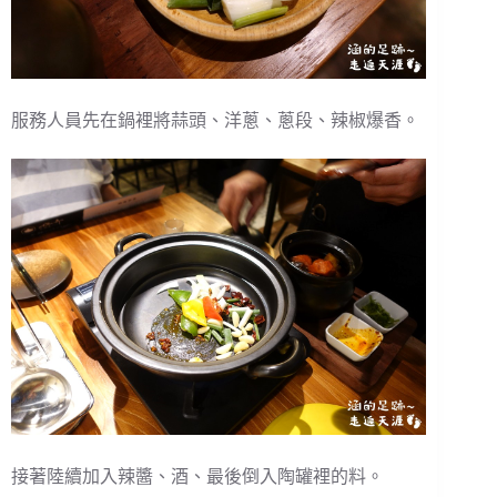
服務人員先在鍋裡將蒜頭、洋蔥、蔥段、辣椒爆香。
接著陸續加入辣醬、酒、最後倒入陶罐裡的料。