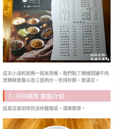
這天小涵和爸媽一起來用餐，我們點了精燉悶罐牛肉
煲精緻套餐以及三道熱炒，吃得好飽，很滿足。
仨弄砂鍋煲 餐點介紹
這是店家招待的涼拌龍鬚菜，清爽開胃。