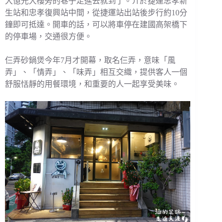
大億光大樓旁的巷子走進去就到了。介於捷運忠孝新
生站和忠孝復興站中間，從捷運站出站後步行約10分
鐘即可抵達。開車的話，可以將車停在建國高架橋下
的停車場，交通很方便。
仨弄砂鍋煲今年7月才開幕，取名仨弄，意味「風
弄」、「情弄」、「味弄」相互交織，提供客人一個
舒服恬靜的用餐環境，和重要的人一起享受美味。