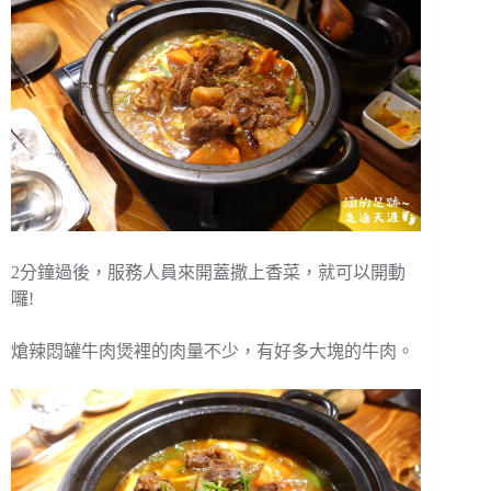
2分鐘過後，服務人員來開蓋撒上香菜，就可以開動
囉!
熗辣悶罐牛肉煲裡的肉量不少，有好多大塊的牛肉。