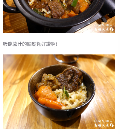
吸飽醬汁的關廟麵好讚啊!