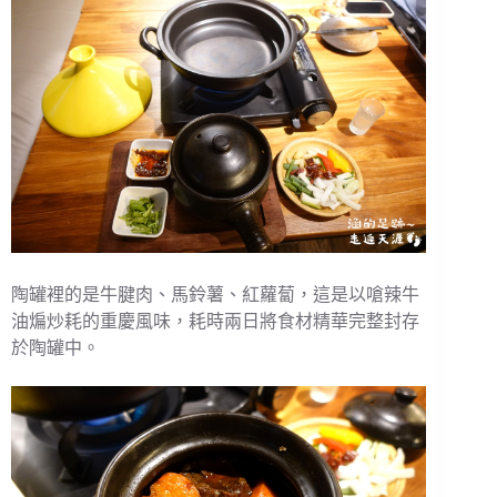
陶罐裡的是牛腱肉、馬鈴薯、紅蘿蔔，這是以嗆辣牛
油煸炒耗的重慶風味，耗時兩日將食材精華完整封存
於陶罐中。