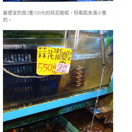
最便宜的是2隻550元的蒜泥龍蝦，但看起來滿小隻
的。