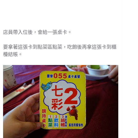
店員帶入位後，會給一張桌卡。
要拿著這張卡到點菜區點菜，吃飽後再拿這張卡到櫃
檯結帳。