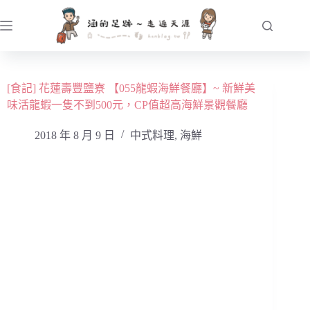
跳
至
主
要
內
[食記] 花蓮壽豐鹽寮 【055龍蝦海鮮餐廳】~ 新鮮美
容
味活龍蝦一隻不到500元，CP值超高海鮮景觀餐廳
2018 年 8 月 9 日
中式料理
,
海鮮