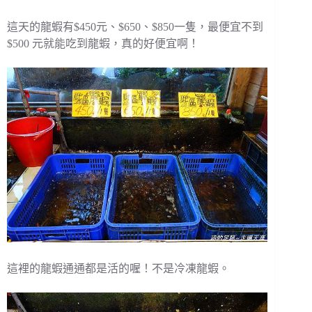
這天的龍蝦有$450元、$650、$850一隻，最便宜不到
$500 元就能吃到龍蝦，真的好便宜啊！
這裡的龍蝦通通都是活的喔！不是冷凍龍蝦。