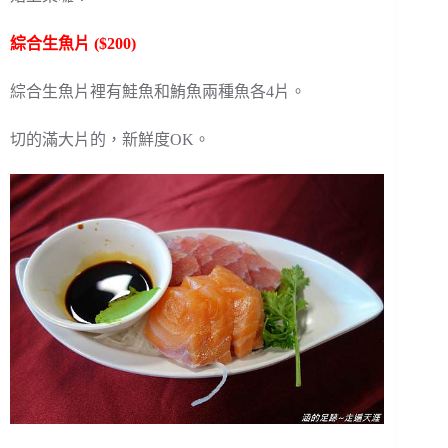
綜合生魚片 ($200)
綜合生魚片裡有鮭魚和鮪魚兩種魚各4片。
切的滿大片的，新鮮度OK。