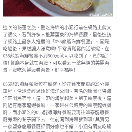
這次的花蓮之旅，愛吃海鮮的小涵行前在網路上爬文
了很久，看到許多人推薦鹽寮的海鮮餐廳，最後造訪
了網路上最多人推薦的「055龍蝦海鮮餐廳」。實際
吃過後，果然讓人滿意啊! 平常貴鬆鬆的活龍蝦，在
055龍蝦海鮮餐廳不到500元就可以吃到了，真的超平
價! 餐廳本身就在海邊，可以看到一望無際的美麗海
景，邊吃海鮮邊看海景，好幸福啊!
055龍蝦海鮮餐廳位在鹽寮，從花蓮市開車約25分鐘
車程，沿途會經過遠雄海洋公園、有名的斯圖亞特海
洋莊園民宿等，這一帶的海景超美。到了鹽寮後，這
附近有兩家龍蝦餐廳，一家是在公路旁的鹽寮龍蝦餐
廳，而小涵吃的055龍蝦海鮮餐廳要再往鹽寮龍蝦餐
廳旁邊的巷子開下去，往前開到海邊就到囉! 其實另
一家鹽寮龍蝦餐廳評價好像也不錯，小涵有朋友吃過