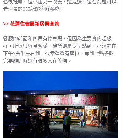
也很推薦。但小涵第一次去，還是選擇位在海邊可以
看海景的055龍蝦海鮮餐廳。
>>
花蓮住宿最新房價查詢
餐廳的前面和四周有停車場，但因為生意真的超級
好，所以很容易客滿，建議還是要早點到。小涵趕在
下午5點半左右到，很幸運還有座位，等到七點多吃
完要離開時還有很多人在等候。