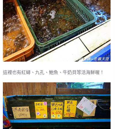
這裡也有紅蟳、九孔、鮑魚、牛奶貝等活海鮮喔！