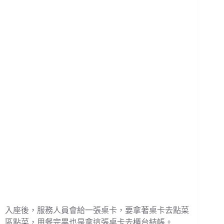
入座後，服務人員會給一張桌卡，要拿著桌卡去點菜
區點菜，用餐完畢也是拿這張桌卡去櫃台結帳。