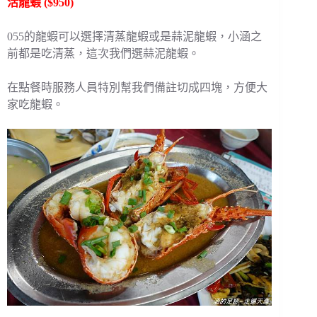
活龍蝦 ($950)
055的龍蝦可以選擇清蒸龍蝦或是蒜泥龍蝦，小涵之
前都是吃清蒸，這次我們選蒜泥龍蝦。
在點餐時服務人員特別幫我們備註切成四塊，方便大
家吃龍蝦。