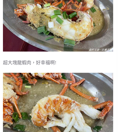
超大塊龍蝦肉，好幸福啊!