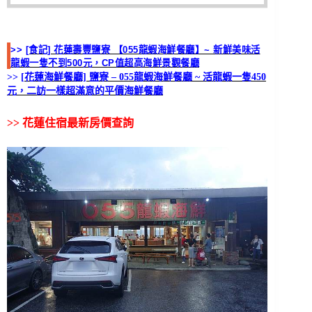
>>
[食記] 花蓮壽豐鹽寮 【055龍蝦海鮮餐廳】~ 新鮮美味活
龍蝦一隻不到500元，CP值超高海鮮景觀餐廳
>> [
花蓮海鮮餐廳] 鹽寮 – 055龍蝦海鮮餐廳 ~ 活龍蝦一隻450
元，二訪一樣超滿意的平價海鮮餐廳
>>
花蓮住宿最新房價查詢