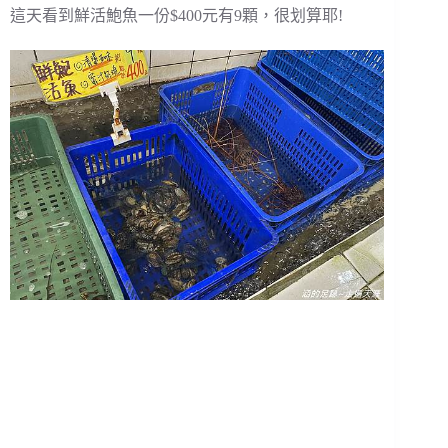
這天看到鮮活鮑魚一份$400元有9顆，很划算耶!