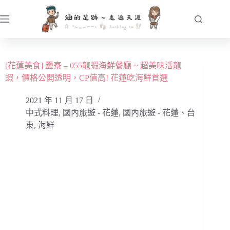
跳
至
主
要
內
[花蓮美食] 鹽寮 – 055龍蝦海鮮餐廳 ~ 超美味活龍
容
蝦，價格公開透明，CP值高! 花蓮吃海鮮首選
2021 年 11 月 17 日
中式料理
,
國內旅遊 - 花蓮
,
國內旅遊 - 花蓮、台
東
,
海鮮