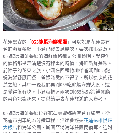
花蓮鹽寮的「
055龍蝦海鮮餐廳
」可以說是花蓮最有
名的海鮮餐廳，小涵已經去過幾次，每次都很滿意。
055龍蝦海鮮餐廳的海鮮價格都是公開透明，就連魚
的價格都標示清楚沒有秤重的時價，海鮮新鮮美味。
前陣子的花東之旅，小涵在回程特地帶爸媽到055龍
蝦海鮮餐廳用餐，爸媽滿意的不得了，所以這次的花
蓮之旅，其中一晚我們再到055吃龍蝦海鮮大餐，還
是覺得很好吃。小涵就把這兩次到055龍蝦海鮮餐廳
的菜色記錄起來，提供給要去花蓮旅遊的人參考。
055龍蝦海鮮餐廳位在花蓮壽豐鄉鹽寮台11線旁，從
花蓮市開車約25分鐘車程，沿途會經過
花蓮遠雄悅來
大飯店
和海洋公園、斯圖亞特海洋莊園民宿等。這附