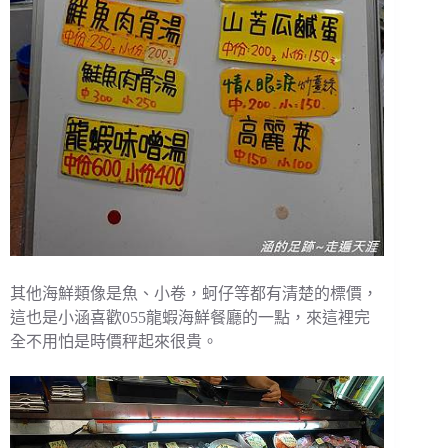
其他海鮮類像是魚、小卷，蚵仔等都有清楚的標價，
這也是小涵喜歡055龍蝦海鮮餐廳的一點，來這裡完
全不用怕是時價秤起來很貴。