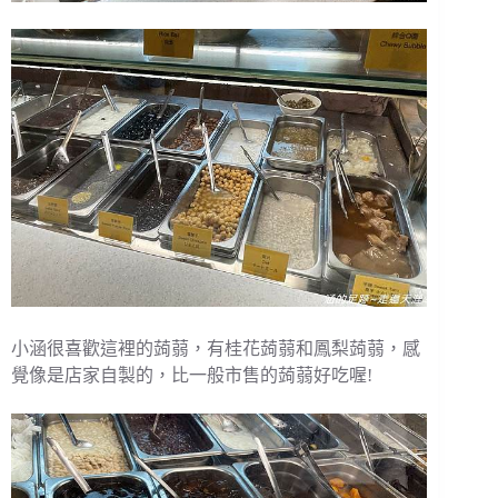
小涵很喜歡這裡的蒟蒻，有桂花蒟蒻和鳳梨蒟蒻，感
覺像是店家自製的，比一般市售的蒟蒻好吃喔!