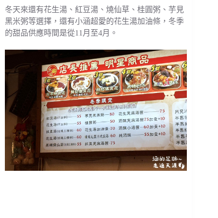
冬天來還有花生湯、紅豆湯、燒仙草、桂圓粥、芋見
黑米粥等選擇，還有小涵超愛的花生湯加油條，冬季
的甜品供應時間是從11月至4月。