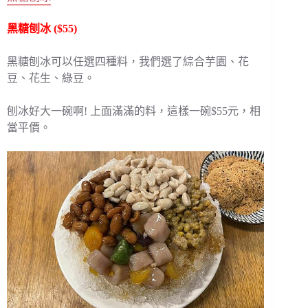
黑糖刨冰 ($55)
黑糖刨冰可以任選四種料，我們選了綜合芋園、花
豆、花生、綠豆。
刨冰好大一碗啊! 上面滿滿的料，這樣一碗$55元，相
當平價。