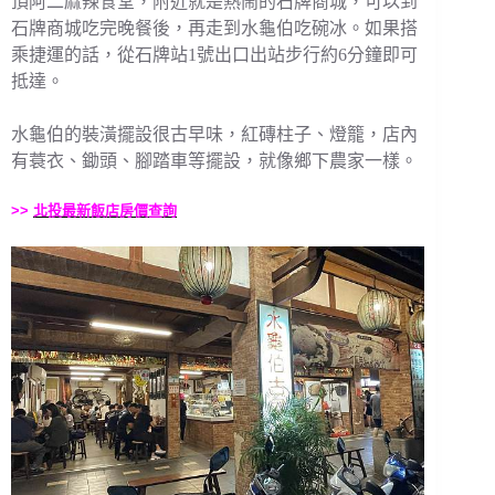
頂阿二麻辣食堂，附近就是熱鬧的石牌商城，可以到
石牌商城吃完晚餐後，再走到水龜伯吃碗冰。如果搭
乘捷運的話，從石牌站1號出口出站步行約6分鐘即可
抵達。
水龜伯的裝潢擺設很古早味，紅磚柱子、燈籠，店內
有蓑衣、鋤頭、腳踏車等擺設，就像鄉下農家一樣。
>>
北投最新飯店房價查詢