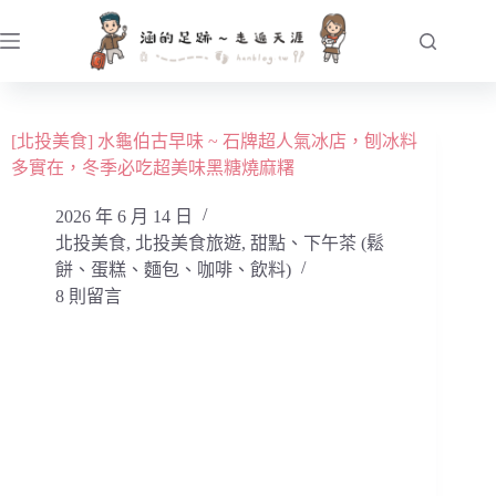
跳
至
主
要
內
[北投美食] 水龜伯古早味 ~ 石牌超人氣冰店，刨冰料
容
多實在，冬季必吃超美味黑糖燒麻糬
2026 年 6 月 14 日
北投美食
,
北投美食旅遊
,
甜點、下午茶 (鬆
餅、蛋糕、麵包、咖啡、飲料)
8 則留言