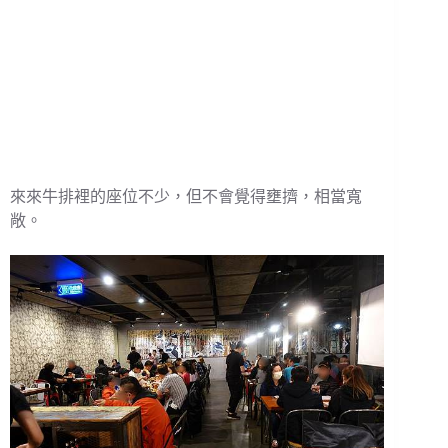
來來牛排裡的座位不少，但不會覺得壅擠，相當寬
敞。