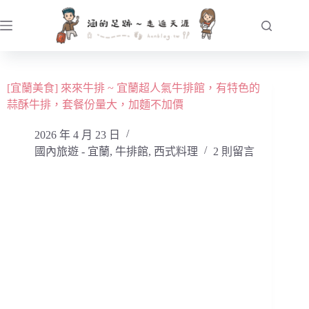
跳
至
主
要
內
[宜蘭美食] 來來牛排 ~ 宜蘭超人氣牛排館，有特色的
容
蒜酥牛排，套餐份量大，加麵不加價
2026 年 4 月 23 日
國內旅遊 - 宜蘭
,
牛排館
,
西式料理
2 則留言