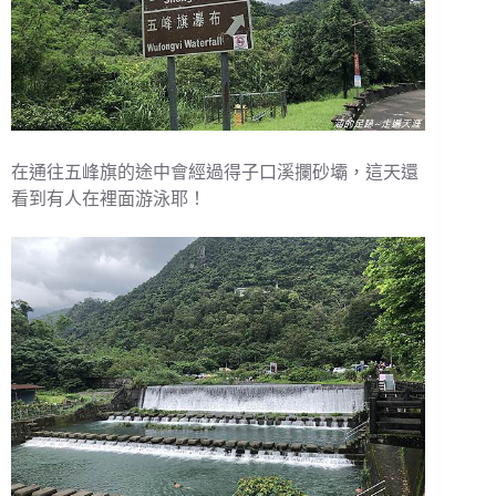
在通往五峰旗的途中會經過得子口溪攔砂壩，這天還
看到有人在裡面游泳耶！