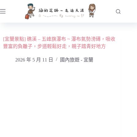
跳
至
主
要
內
[宜蘭景點] 礁溪 – 五峰旗瀑布 ~ 瀑布氣勢滂礡，吸收
容
豐富的負離子，步道輕鬆好走，親子踏青好地方
2026 年 5 月 11 日
國內旅遊 - 宜蘭