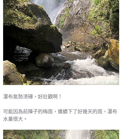
瀑布氣勢滂礡，好壯觀啊！
可能因為前陣子的梅雨，連續下了好幾天的雨，瀑布
水量很大。