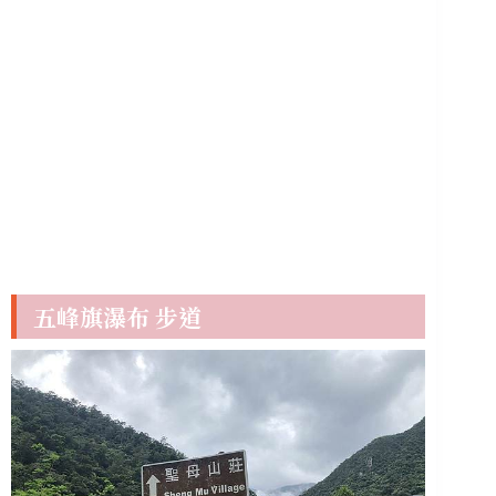
五峰旗瀑布 步道