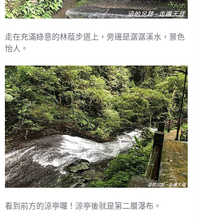
走在充滿綠意的林蔭步道上，旁邊是潺潺溪水，景色
怡人。
看到前方的涼亭囉！涼亭後就是第二層瀑布。