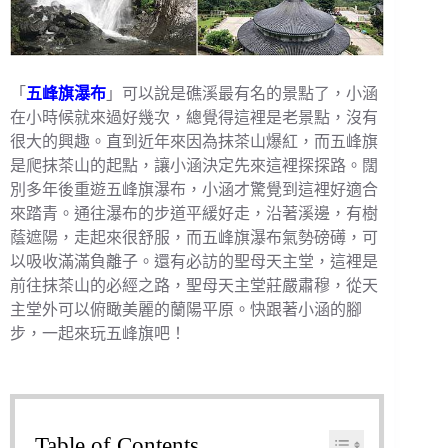
「
五峰旗瀑布
」可以說是礁溪最有名的景點了，小涵
在小時候就來過好幾次，總覺得這裡是老景點，沒有
很大的興趣。直到近年來因為抹茶山爆紅，而五峰旗
是爬抹茶山的起點，讓小涵決定先來這裡探探路。闊
別多年後重遊五峰旗瀑布，小涵才驚覺到這裡好適合
來踏青。通往瀑布的步道平緩好走，沿著溪邊，有樹
蔭遮陽，走起來很舒服，而五峰旗瀑布氣勢磅礡，可
以吸收滿滿負離子。還有必訪的聖母天主堂，這裡是
前往抹茶山的必經之路，聖母天主堂莊嚴肅穆，從天
主堂外可以俯瞰美麗的蘭陽平原。快跟著小涵的腳
步，一起來玩五峰旗吧！
Table of Contents