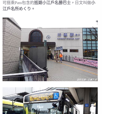
可搭乘Pass包含的
巡遊小江戶名勝巴士，
日文叫做
小
江戶名所めくり。