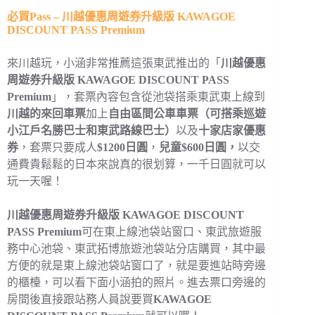
必買Pass – 川越優惠周遊券升級版 KAWAGOE
DISCOUNT PASS Premium
來川越玩，小涵非常推薦這張東武推出的「
川越優惠
周遊券升級版 KAWAGOE DISCOUNT PASS
Premium
」，套票內容包含從池袋搭乘東武東上線到
川越的來回車票
加上
自由區間公車車票（可搭乘巡遊
小江戶名勝巴士和東武路線巴士）
以及
十家店家優惠
券
，套票只要成人
$1200日圓
，
兒童$600日圓，
以交
通費貴鬆鬆的日本來說真的很划算，一千日圓就可以
玩一天喔！
川越優惠周遊券升級版 KAWAGOE DISCOUNT
PASS Premium
可在東上線池袋站窗口、東武旅遊服
務中心池袋、東武拓博旅遊池袋站分店購買，其中最
方便的就是東上線池袋站窗口了，就是要進站時旁邊
的櫃檯，可以看下面小涵拍的照片。進去票口旁邊的
房間後直接跟站務人員說要買
KAWAGOE