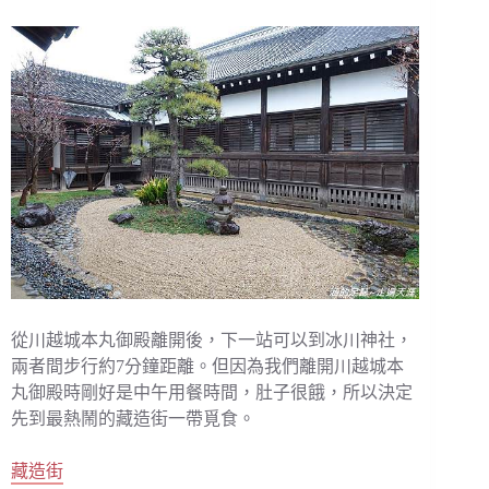
從川越城本丸御殿離開後，下一站可以到冰川神社，
兩者間步行約7分鐘距離。但因為我們離開川越城本
丸御殿時剛好是中午用餐時間，肚子很餓，所以決定
先到最熱鬧的藏造街一帶覓食。
藏造街