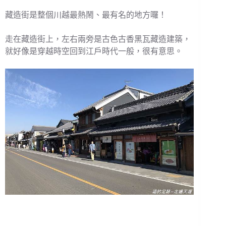
藏造街是整個川越最熱鬧、最有名的地方囉！
走在藏造街上，左右兩旁是古色古香黑瓦藏造建築，
就好像是穿越時空回到江戶時代一般，很有意思。