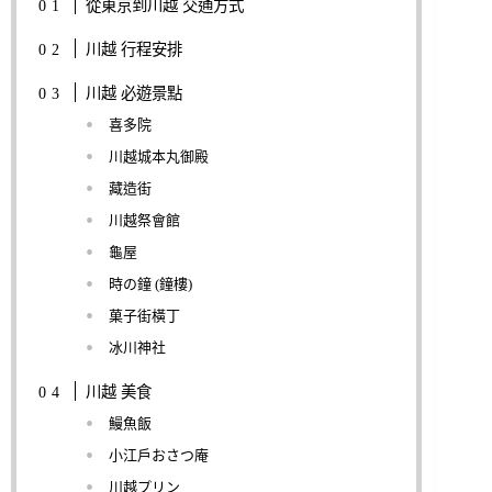
從東京到川越 交通方式
川越 行程安排
川越 必遊景點
喜多院
川越城本丸御殿
藏造街
川越祭會館
龜屋
時の鐘 (鐘樓)
菓子街橫丁
冰川神社
川越 美食
鰻魚飯
小江戶おさつ庵
川越プリン