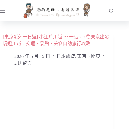
跳
至
主
要
內
[東京近郊一日遊] 小江戶川越 ～ 一張pass從東京出發
容
玩遍川越，交通、景點、美食自助旅行攻略
2026 年 5 月 15 日
日本旅遊
,
東京、關東
2 則留言