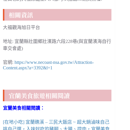
相關資訊
大福觀海旭日平台
地址: 宜蘭縣壯圍鄉壯濱路六段228巷(與宜蘭濱海自行
車交會處)
官網:
https://www.necoast-nsa.gov.tw/Attraction-
Content.aspx?a=3392&l=1
宜蘭美食旅遊相關閱讀
宜蘭美食相關閱讀：
[在地小吃] 宜蘭礁溪 – 三民大飯店 ~ 超大鍋滷味自己
挑自己選，入味好吃的豬腳、大腸、控肉，宜蘭美食