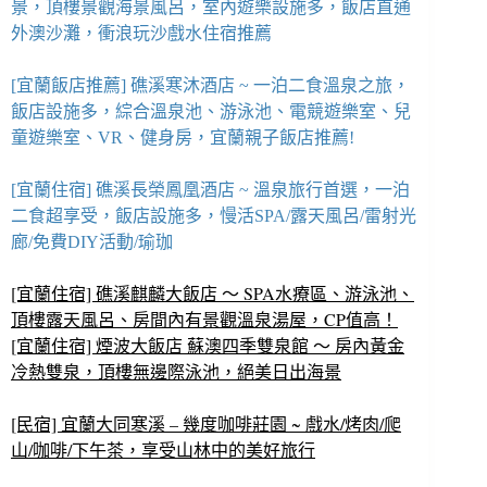
景，頂樓景觀海景風呂，室內遊樂設施多，飯店直通
外澳沙灘，衝浪玩沙戲水住宿推薦
[宜蘭飯店推薦] 礁溪寒沐酒店 ~ 一泊二食溫泉之旅，
飯店設施多，綜合溫泉池、游泳池、電競遊樂室、兒
童遊樂室、VR、健身房，宜蘭親子飯店推薦!
[宜蘭住宿] 礁溪長榮鳳凰酒店 ~ 溫泉旅行首選，一泊
二食超享受，飯店設施多，慢活SPA/露天風呂/雷射光
廊/免費DIY活動/瑜珈
[宜蘭住宿] 礁溪麒麟大飯店 ～ SPA水療區、游泳池、
頂樓露天風呂、房間內有景觀溫泉湯屋，CP值高！
[宜蘭住宿] 煙波大飯店 蘇澳四季雙泉館 ～ 房內黃金
冷熱雙泉，頂樓無邊際泳池，絕美日出海景
[民宿] 宜蘭大同寒溪 – 幾度咖啡莊園 ~ 戲水/烤肉/爬
山/咖啡/下午茶，享受山林中的美好旅行