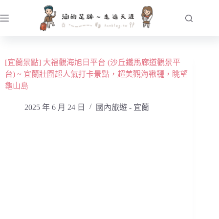
跳
至
主
要
內
[宜蘭景點] 大福觀海旭日平台 (沙丘鐵馬廊道觀景平
容
台) ~ 宜蘭壯圍超人氣打卡景點，超美觀海鞦韆，眺望
龜山島
2025 年 6 月 24 日
國內旅遊 - 宜蘭