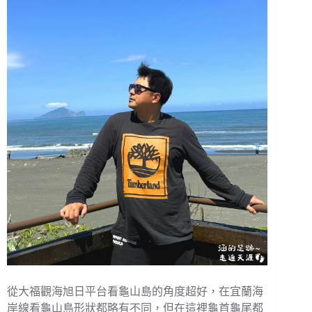
從大福觀海旭日平台看龜山島的角度超好，在宜蘭海
岸線看龜山島形狀都略有不同，但在這裡龜首龜尾都