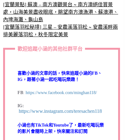
[宜蘭景點] 蘇澳 – 南方澳觀景台 ~ 南方澳絕佳賞景
處，山海美景盡收眼底，眺望南方澳漁港、蘇澳港、
內埤海灘、龜山島
[宜蘭落羽松秘境] 三星 – 安農溪落羽松 ~ 安農溪畔兩
排美麗落羽松，秋冬限定美景
歡迎追蹤小涵的其他社群平台
喜歡小涵的文章的話，快來追蹤小涵的FB、
IG，跟著小涵一起吃喝玩樂趣！
FB
:
https://www.facebook.com/minghan118/
IG:
https://www.instagram.com/teresachen118
小涵也有TikTok和Youtube了，最新吃喝玩樂
的影片會隨時上架，快來關注和訂閱