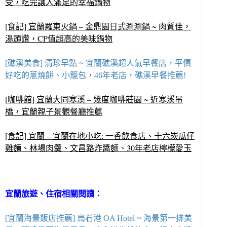
受，吃完讓人滿足的幸福鍋物
[食記] 宜蘭羅東火鍋 – 金鼎園日式涮涮鍋 ~ 肉質佳，
湯頭讚，CP值超高的美味鍋物
[礁溪美食] 清珍早點 ~ 宜蘭礁溪超人氣早餐店，平價
好吃的蔥燒餅、小籠包，46年老店，礁溪早餐推薦!
[咖啡館] 宜蘭大同寒溪 – 幾度咖啡莊園 ~ 近寒溪吊
橋，宜蘭親子景觀餐廳推薦
[食記] 宜蘭 – 宜蘭在地小吃: 一香飲食店、十六崁瓜仔
雞麵、林場肉羹、文昌路炸醬麵、30年老店檸檬愛玉
宜蘭旅遊、住宿相關閱讀：
[宜蘭海景飯店推薦] 烏石港 OA Hotel ~ 海景第一排美