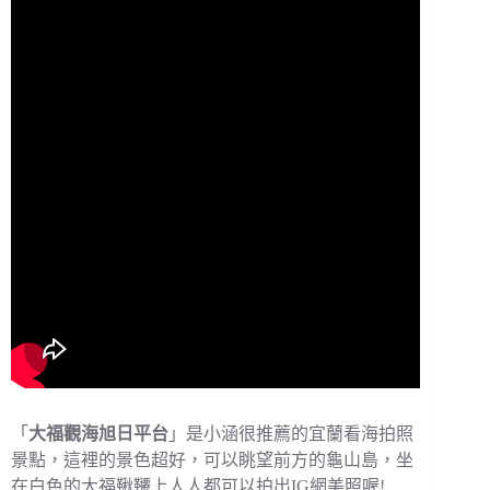
「
大福觀海旭日平台
」是小涵很推薦的宜蘭看海拍照
景點，這裡的景色超好，可以眺望前方的龜山島，坐
在白色的大福鞦韆上人人都可以拍出IG網美照喔!