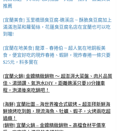
推薦
[宜蘭美食] 玉里橋頭臭豆腐-礁溪店 ~ 酥脆臭豆腐加上
滿滿泡菜和蘿蔔絲，花蓮臭豆腐名店在宜蘭也可以吃
到囉!
[宜蘭在地美食] 龍潭 – 春捲伯 ~ 超人氣在地銅板美
食，便宜好吃的現炸春捲、蝦餅，現炸春捲一條只要
$25元，料多實在
[宜蘭火鍋] 金鐤精緻鍋物 ～ 超澎湃大菜盤、肉片品質
佳、湯頭讚、氣泡水DIY，距離礁溪只要10分鐘車
程，泡湯後來吃鍋吧！
[海鮮] 宜蘭壯圍 – 海世界複合式碳烤 ~ 超澎拜新鮮海
鮮燒烤吃到飽，現流海魚、牡蠣、蝦子，火烤兩吃超
過癮！
[鍋物] 宜蘭火鍋 – 金鐤精緻鍋物 ~ 高檔食材平價享