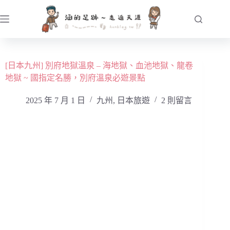
跳
至
主
要
內
[日本九州] 別府地獄溫泉 – 海地獄、血池地獄、龍卷
容
地獄 ~ 國指定名勝，別府溫泉必遊景點
2025 年 7 月 1 日
九州
,
日本旅遊
2 則留言