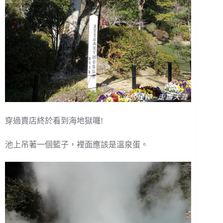
穿過賣店終於看到海地獄囉!
池上吊著一個籃子，裡面應該是溫泉蛋。