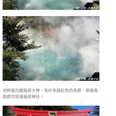
池畔是白龍稲荷大神，有好多座紅色的鳥居，穿過鳥
居即可抵達稲荷神社。