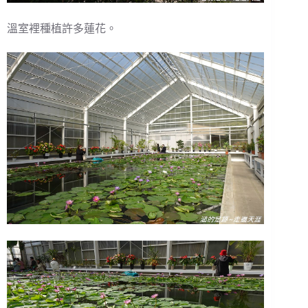
溫室裡種植許多蓮花。