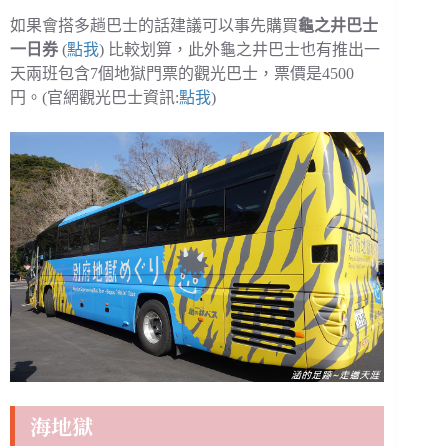
如果會搭多趟巴士的話建議可以事先購買
龜之井巴士
一日券
(
點我
) 比較划算，此外龜之井巴士也有推出一
天兩班包含7個地獄門票的觀光巴士，票價是4500
円。(官網觀光巴士資訊:
點我
)
海地獄