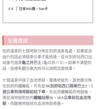
日本Wifi機、Sim卡
交通資訊
別府溫泉的七個地獄分佈在別府溫泉各處，如果是自
由行的話必須搭乘公車才能抵達。從JR別府站西口出
站後可搭乘
龜之井巴士
(亀の井バス)。如果不清楚的
話，這裡有觀光案內所可以詢問怎麼搭車。
七個溫泉中除了血池地獄、龍捲地獄外，其他都分佈
在別府的鐵輪區。可先從
JR別府站西口搭乘巴士2、5
號公車到海地獄前站下車
，先玩完鐵輪區的地獄後，
再從海地獄附近的
鐵輪站搭16、16A公車前往血池地
獄
，而龍捲地獄就在血池地獄旁邊。