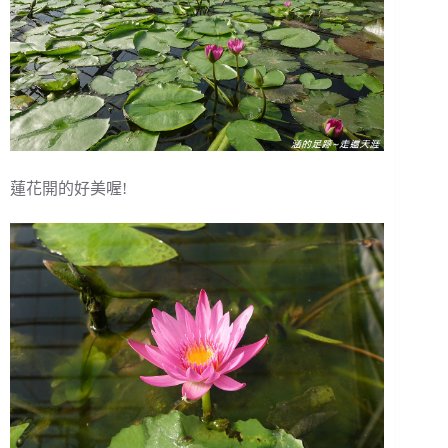
蓮花開的好美喔!