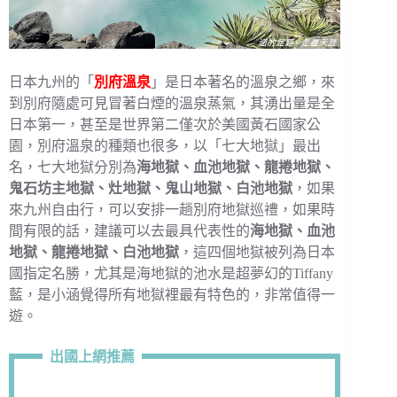
日本九州的「
別府溫泉
」是日本著名的溫泉之鄉，來
到別府隨處可見冒著白煙的溫泉蒸氣，其湧出量是全
日本第一，甚至是世界第二僅次於美國黃石國家公
園，別府溫泉的種類也很多，以「七大地獄」最出
名，七大地獄分別為
海地獄、血池地獄、龍捲地獄、
鬼石坊主地獄、灶地獄、鬼山地獄、白池地獄
，如果
來九州自由行，可以安排一趟別府地獄巡禮，如果時
間有限的話，建議可以去最具代表性的
海地獄、血池
地獄、龍捲地獄、白池地獄
，這四個地獄被列為日本
國指定名勝，尤其是海地獄的池水是超夢幻的Tiffany
藍，是小涵覺得所有地獄裡最有特色的，非常值得一
遊。
出國上網推薦