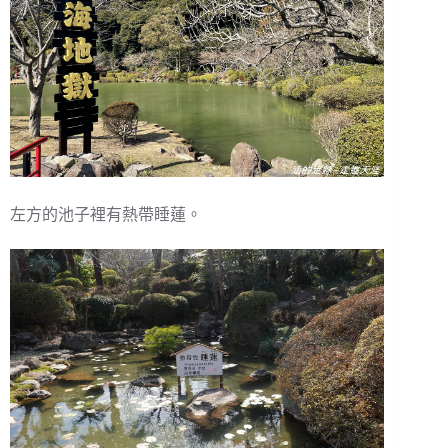
左方的池子裡有熱帶睡蓮。