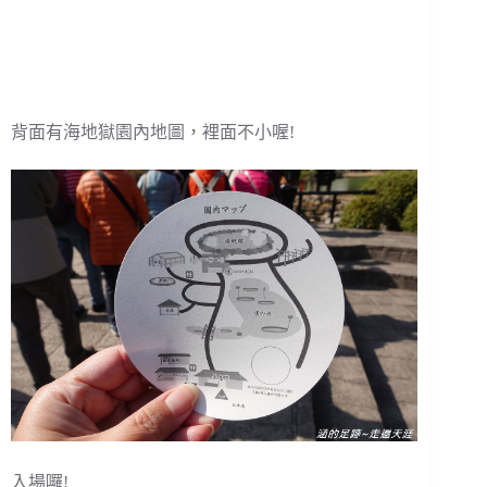
背面有海地獄園內地圖，裡面不小喔!
入場囉!