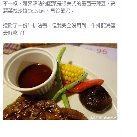
不一樣，邊界驛站的配菜是很美式的墨西哥辣豆、高
麗菜絲沙拉Coleslaw、馬鈴薯泥。
還附了一份牛排沾醬，但我完全沒用到，牛排配海鹽
最好吃了!