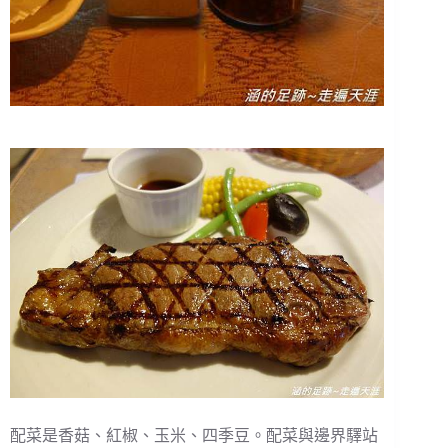
配菜是香菇、紅椒、玉米、四季豆。配菜與邊界驛站