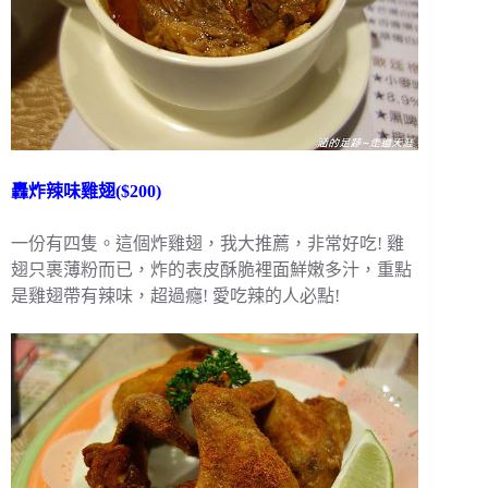
轟炸辣味雞翅($200)
一份有四隻。這個炸雞翅，我大推薦，非常好吃! 雞
翅只裹薄粉而已，炸的表皮酥脆裡面鮮嫩多汁，重點
是雞翅帶有辣味，超過癮! 愛吃辣的人必點!