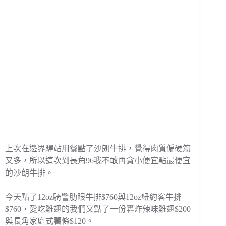
上次在邊界驛站用餐點了沙朗牛排，覺得肉質偏硬筋
又多，所以這次到長角96我不敢再貪小便宜點最便宜
的沙朗牛排。
今天點了12oz騎警肋眼牛排$760與12oz紐約客牛排
$760，愛吃雞翅的我們又點了一份轟炸辣味雞翅$200
與長角家庭式薯條$120。