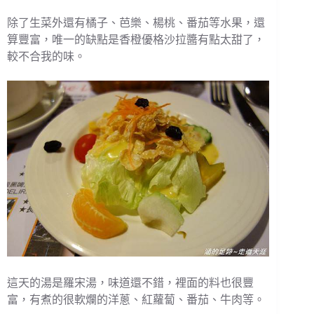
除了生菜外還有橘子、芭樂、楊桃、番茄等水果，還
算豐富，唯一的缺點是香橙優格沙拉醬有點太甜了，
較不合我的味。
這天的湯是羅宋湯，味道還不錯，裡面的料也很豐
富，有煮的很軟爛的洋蔥、紅蘿蔔、番茄、牛肉等。