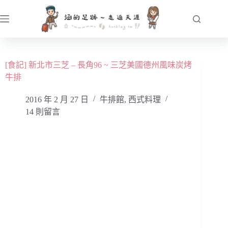
跳
至
主
要
內
[食記] 新北市三芝 – 長角96 ~ 三芝美國德州風味炭烤
容
牛排
2016 年 2 月 27 日
牛排館
,
西式料理
14 則留言