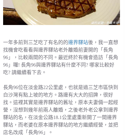
一年多前到三芝吃了有名的的
邊界驛站
後，我一直想
找機會吃看看與邊界驛站老外離婚前妻開的「長角
96」，比較兩間的不同。最近終於有機會造訪「長角
96」囉! 長角96與邊界驛站有什麼不同? 哪家比較好
吃? 請繼續看下去。
長角96位在淡金路22公里處，也就是過三芝市區快到
白沙灣有點上坡的地方。路邊有大大的招牌，很好
找。這裡其實是邊界驛站的舊址，原本夫妻倆一起經
營，沒想到幾年前兩人離婚，之後老外老公拿到邊界
驛站的名，在淡金公路18.1公里處重新開了一間邊界
驛站，而老婆在原本邊界驛站的地方繼續經營，並把
店名改成「長角96」。