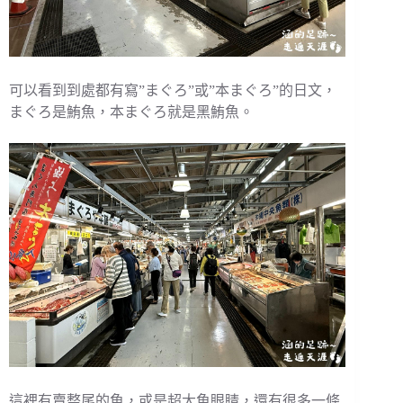
可以看到到處都有寫”まぐろ”或”本まぐろ”的日文，
まぐろ是鮪魚，本まぐろ就是黑鮪魚。
這裡有賣整尾的魚，或是超大魚眼睛，還有很多一條