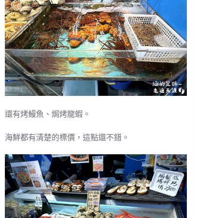
還有烤鰻魚、焗烤龍蝦。
海鮮都有清楚的標價，這點還不錯。