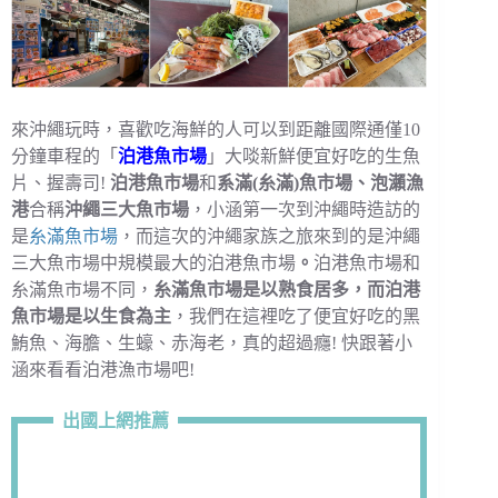
來沖繩玩時，喜歡吃海鮮的人可以到距離國際通僅10
分鐘車程的「
泊港魚市場
」大啖新鮮便宜好吃的生魚
片、握壽司!
泊港魚市場
和
系滿(糸滿)魚市場、泡瀨漁
港
合稱
沖繩三大魚市場
，小涵第一次到沖繩時造訪的
是
糸滿魚市場
，而這次的沖繩家族之旅來到的是沖繩
三大魚市場中規模最大的泊港魚市場
。
泊港魚市場和
糸滿魚市場不同，
糸滿魚市場是以熟食居多，而泊港
魚市場是以生食為主
，我們在這裡吃了便宜好吃的黑
鮪魚、海膽、生蠔、赤海老，真的超過癮! 快跟著小
涵來看看泊港漁市場吧!
出國上網推薦