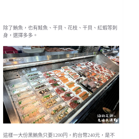
除了鮪魚，也有鮭魚、干貝、花枝、干貝、紅蝦等刺
身，選擇多多。
這樣一大份黑鮪魚只要1200円，約台幣240元，是不