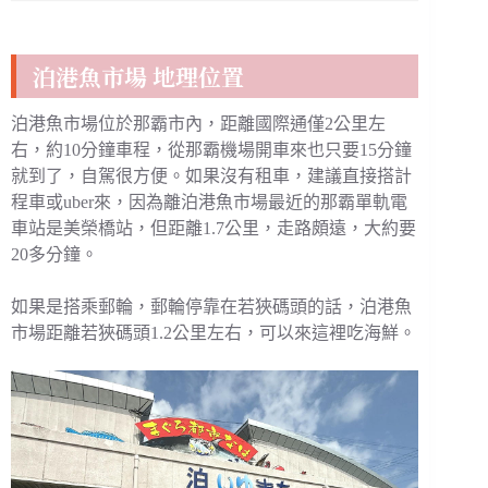
泊港魚市場 地理位置
泊港魚市場位於那霸市內，距離國際通僅2公里左
右，約10分鐘車程，從那霸機場開車來也只要15分鐘
就到了，自駕很方便。如果沒有租車，建議直接搭計
程車或uber來，因為離泊港魚市場最近的那霸單軌電
車站是美榮橋站，但距離1.7公里，走路頗遠，大約要
20多分鐘。
如果是搭乘郵輪，郵輪停靠在若狹碼頭的話，泊港魚
市場距離若狹碼頭1.2公里左右，可以來這裡吃海鮮。