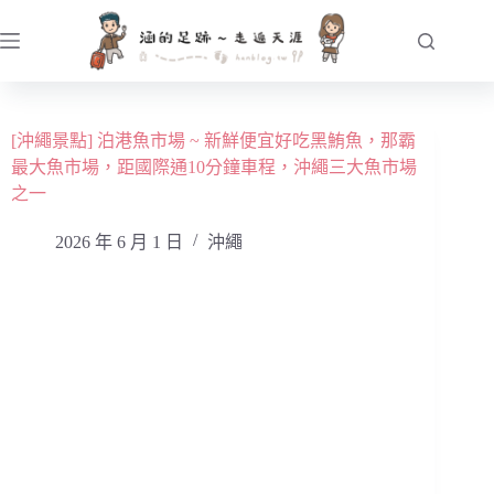
跳
至
主
要
內
[沖繩景點] 泊港魚市場 ~ 新鮮便宜好吃黑鮪魚，那霸
容
最大魚市場，距國際通10分鐘車程，沖繩三大魚市場
之一
2026 年 6 月 1 日
沖繩