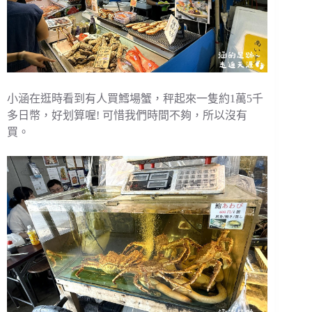
小涵在逛時看到有人買鱈場蟹，秤起來一隻約1萬5千
多日幣，好划算喔! 可惜我們時間不夠，所以沒有
買。