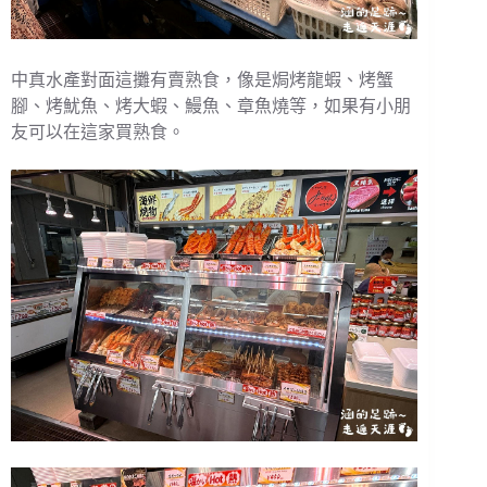
中真水產對面這攤有賣熟食，像是焗烤龍蝦、烤蟹
腳、烤魷魚、烤大蝦、鰻魚、章魚燒等，如果有小朋
友可以在這家買熟食。