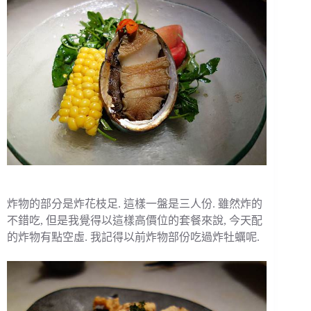
炸物的部分是炸花枝足. 這樣一盤是三人份. 雖然炸的
不錯吃, 但是我覺得以這樣高價位的套餐來說, 今天配
的炸物有點空虛. 我記得以前炸物部份吃過炸牡蠣呢.