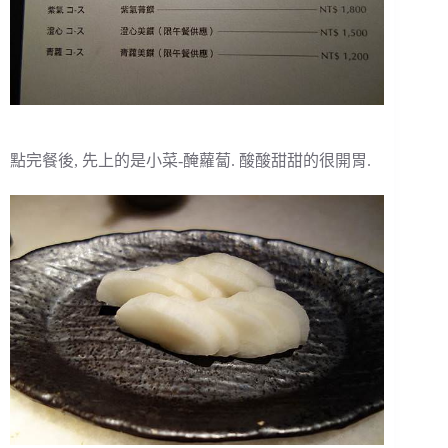
點完餐後, 先上的是小菜-醃蘿蔔. 酸酸甜甜的很開胃.