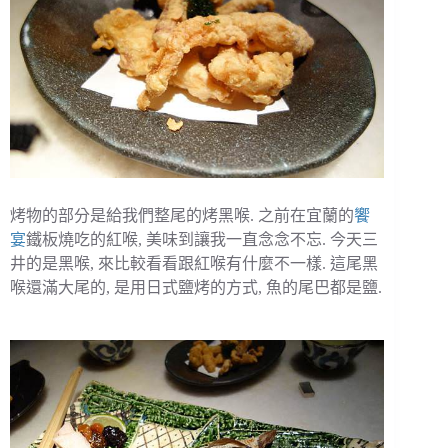
烤物的部分是給我們整尾的烤黑喉. 之前在宜蘭的
饗
宴
鐵板燒吃的紅喉, 美味到讓我一直念念不忘. 今天三
井的是黑喉, 來比較看看跟紅喉有什麼不一樣. 這尾黑
喉還滿大尾的, 是用日式鹽烤的方式, 魚的尾巴都是鹽.