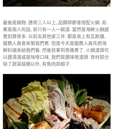
最後是鍋物. 通常三人以上, 品饌師都會搭配火鍋. 如
果是兩人的話, 就只有一人一碗湯. 當然是海鮮火鍋感
覺划算很多. 以前去其他家三井, 都是桌上有瓦斯爐,
服務人員會來幫我們煮. 但是今天是服務人員先把海
鮮料端來給我們看, 然後就拿到旁邊煮了. 火鍋湯頭可
以選清湯或是味噌口味, 我們是選味噌湯頭. 食材部分
除了蔬菜菇類以外, 有魚肉與蝦子.