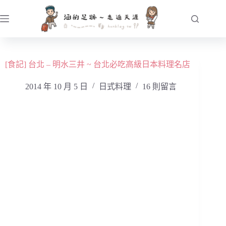
跳
至
主
要
內
[食記] 台北 – 明水三井 ~ 台北必吃高級日本料理名店
容
2014 年 10 月 5 日
日式料理
16 則留言