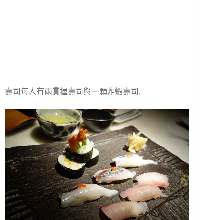
壽司每人有兩貫握壽司與一顆炸蝦壽司.