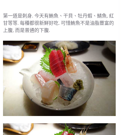
第一道是刺身. 今天有鮪魚、干貝、牡丹蝦、鯖魚, 紅
甘等等. 每種都很新鮮好吃. 可惜鮪魚不是油脂豐富的
上腹, 而是普通的下腹.