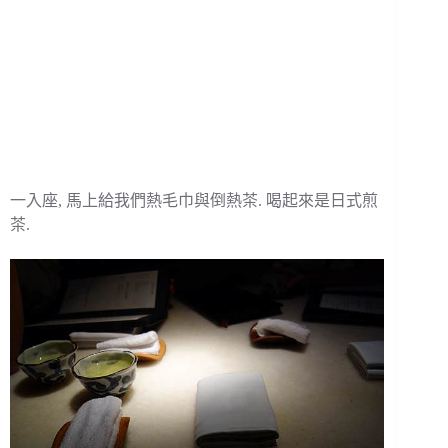
一入座, 馬上給我們熱毛巾與倒熱茶. 喝起來是日式煎
茶.