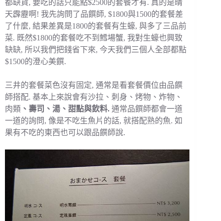
都缺貨, 要吃的話只能點$2500的套餐才有. 真的是晴
天霹靂啊! 我先詢問了品饌師, $1800與1500的套餐差
了什麼, 結果差異是1800的套餐有生蠔, 與多了三品前
菜. 既然$1800的套餐吃不到鱈場蟹, 我對生蠔也興致
缺缺, 所以我們把錢省下來, 今天我們三個人全部都點
$1500的澄心美饌.
三井的套餐菜色沒有固定, 通常是看套餐價位由品饌
師搭配. 基本上來說會有沙拉、刺身、烤物、炸物、
肉類
、壽司、湯、甜點與飲料.
通常品饌師都會一道
一道的詢問, 像是不吃生魚片的話, 就搭配熟的魚. 如
果有不吃的東西也可以跟品饌師說.