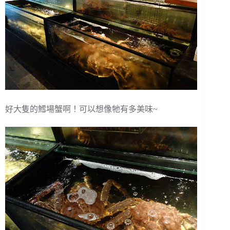
好大隻的鱈場蟹啊！可以想像牠有多美味~