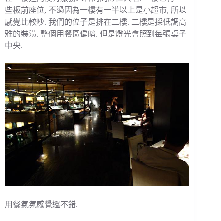
些板前座位, 不過因為一樓有一半以上是小超市, 所以
感覺比較吵. 我們的位子是排在二樓. 二樓是採低調高
雅的裝潢. 整個用餐區偏暗, 但是燈光會照到每張桌子
中央.
用餐氣氛感覺還不錯.