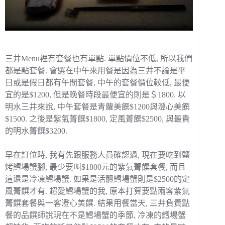
三井Menu裡有套餐也有單點. 單點價位不低, 所以我們
都是點套餐. 會選在中午來用餐是因為三井不論是平
日或是假日都有午間套餐, 中午的套餐價位較低, 最便
宜的是$1200, 但是晚餐時段最便宜的則是＄1800. 以
明水三井來說, 中午套餐是青蘿美饌$1200與澄心美饌
$1500. 之後是紫氣菁饌$1800, 定風菁饌$2500, 與最貴
的明水菁饌$3200.
早在訂位時, 我有先跟服務人員確認過, 現在要吃到鹽
烤鱈場蟹腳, 最少要叫$1800元的紫氣菁饌套餐, 而且
這還是冷凍鱈場蟹. 如果是活體鱈場蟹則是$2500的定
風菁饌才有. 超愛鱈場蟹的我, 原本打算要點兩客紫氣
菁饌套餐與一客澄心美饌. 結果用餐當天, 三井負責點
餐的品饌師說現在不是鱈場蟹的季節, 冷凍的鱈場蟹