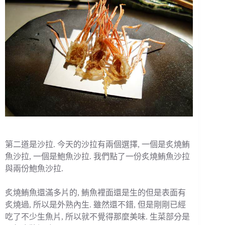
第二道是沙拉. 今天的沙拉有兩個選擇, 一個是炙燒鮪
魚沙拉, 一個是鮑魚沙拉. 我們點了一份炙燒鮪魚沙拉
與兩份鮑魚沙拉.
炙燒鮪魚還滿多片的, 鮪魚裡面還是生的但是表面有
炙燒過, 所以是外熟內生. 雖然還不錯, 但是剛剛已經
吃了不少生魚片, 所以就不覺得那麼美味. 生菜部分是