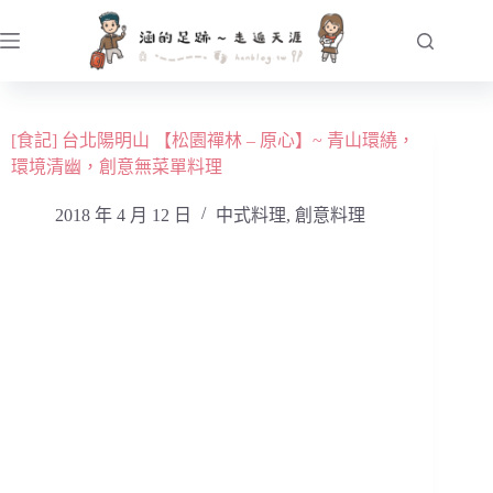
跳
至
主
要
內
[食記] 台北陽明山 【松園禪林 – 原心】~ 青山環繞，
容
環境清幽，創意無菜單料理
2018 年 4 月 12 日
中式料理
,
創意料理