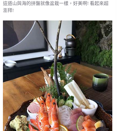
這道山與海的拼盤就像盆栽一樣，好美啊! 看起來超
澎拜!