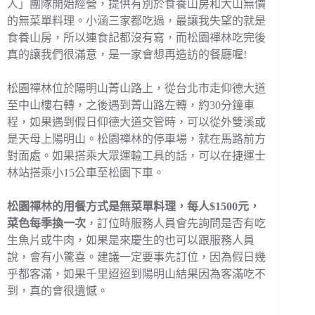
人」團隊開始經營，提供有別於食養山房和大山無價
的無菜單料理。小涵三家都吃過，最讓我失望的就是
食養山房，所以連食記都沒有寫，而松園禪林吃完後
真的讓我們很滿意，是一家會想再造訪的餐廳喔!
松園禪林位於陽明山菁山路上，從台北市走仰德大道
至中山樓右轉，之後遇到菁山路左轉，約30分鐘車
程，如果遇到假日仰德大道交管時，可以從外雙溪或
是天母上陽明山。松園禪林的停車場，就在馬路前方
對面處。如果搭乘大眾運輸工具的話，可以在捷運士
林站搭乘小15公車至松園下車。
松園禪林的用餐方式是無菜單料理，每人$1500元，
菜色每季換一次
，訂位時服務人員會先詢問是否有吃
生魚片或牛肉，如果是來慶生的也可以跟服務人員
說，會有小驚喜。建議一定要事先訂位，因為假日幾
乎都客滿，如果千里迢迢到陽明山結果因為客滿吃不
到，真的會很遺憾。