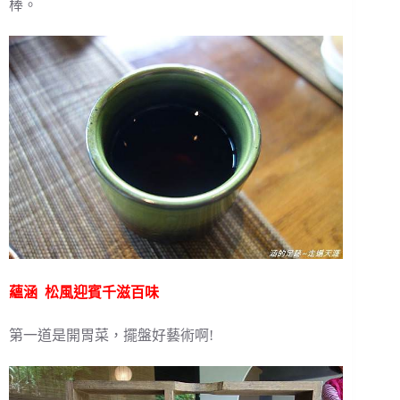
棒。
蘊涵 松風迎賓千滋百味
第一道是開胃菜，擺盤好藝術啊!