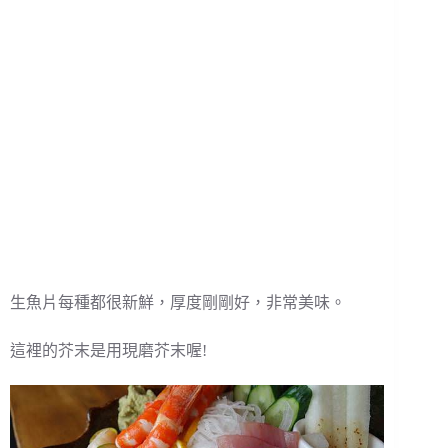
生魚片每種都很新鮮，厚度剛剛好，非常美味。
這裡的芥末是用現磨芥末喔!