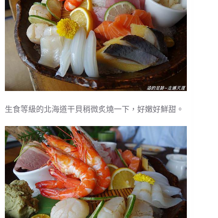
生食等級的北海道干貝稍微炙燒一下，好嫩好鮮甜。