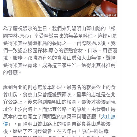
為了慶祝媽咪的生日，我們來到陽明山菁山路的「松
園禪林-原心」享受精緻美味的無菜單料理，這裡可是
獲得米其林餐盤推薦的餐廳之一，實際吃過以後，我
們一致認為松園禪林-原心的餐點食材、口味、用餐環
境、服務，都勝過有名的食養山房和大山無價，難怪
獲得米其林青睞，成為這三家中唯一獲得米其林推薦
的餐廳。
說到台北的創意無菜單料理，最有名的就是汐止的食
養山房，食養山房曾經搬遷兩次，最早的店址是在北
宜公路上，後來搬到陽明山的松園，最後才搬遷到現
址汐止汐萬路上。而北宜公路上的原址，由食養山房
原本的主廚開立了同類型的無菜單料理餐廳「
大山無
價
」，而陽明山菁山路上的松園自從食養山房搬遷
後，歷經了不同經營者，在去年由「原心~料理職