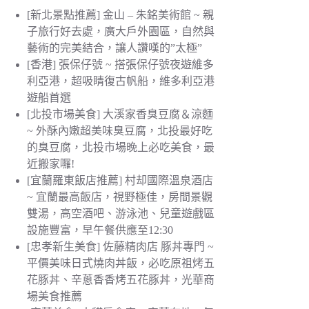
[新北景點推薦] 金山 – 朱銘美術館 ~ 親
子旅行好去處，廣大戶外園區，自然與
藝術的完美結合，讓人讚嘆的”太極”
[香港] 張保仔號 ~ 搭張保仔號夜遊維多
利亞港，超吸睛復古帆船，維多利亞港
遊船首選
[北投市場美食] 大溪家香臭豆腐＆涼麵
~ 外酥內嫩超美味臭豆腐，北投最好吃
的臭豆腐，北投市場晚上必吃美食，最
近搬家囉!
[宜蘭羅東飯店推薦] 村却國際溫泉酒店
~ 宜蘭最高飯店，視野極佳，房間景觀
雙湯，高空酒吧、游泳池、兒童遊戲區
設施豐富，早午餐供應至12:30
[忠孝新生美食] 佐藤精肉店 豚丼專門 ~
平價美味日式燒肉丼飯，必吃原祖烤五
花豚丼、辛蔥香香烤五花豚丼，光華商
場美食推薦