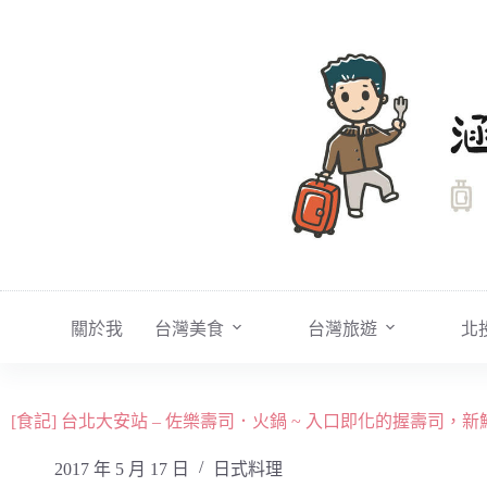
跳
至
主
要
內
容
關於我
台灣美食
台灣旅遊
北
[食記] 台北大安站 – 佐樂壽司．火鍋 ~ 入口即化的握壽司
2017 年 5 月 17 日
日式料理