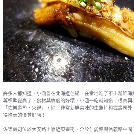
許多人都知道，小涵曾在北海道住過，在當地吃了不少新鮮海
等標準變高了，食材與鮮度的好壞，小涵一吃就知道。很高興
「佐樂壽司‧火鍋」，除了非常新鮮美味的生魚片與握壽司外
得推薦的優質好店！
佐樂壽司位於大安路上靠近東豐街，介於仁愛路與信義路中間