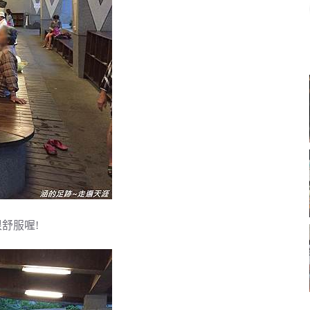
很舒服喔!