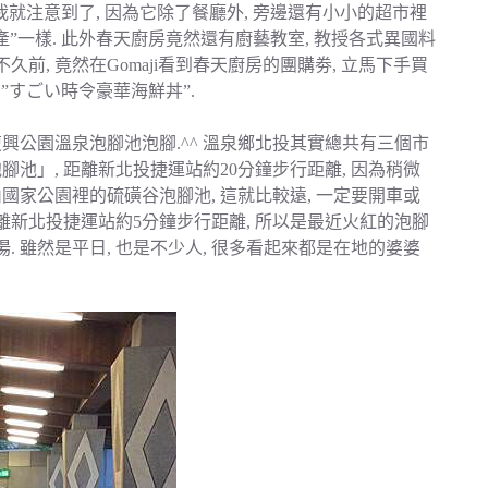
裝潢我就注意到了, 因為它除了餐廳外, 旁邊還有小小的超市裡
”一樣. 此外春天廚房竟然還有廚藝教室, 教授各式異國料
前, 竟然在Gomaji看到春天廚房的團購劵, 立馬下手買
元的”すごい時令豪華海鮮丼”.
興公園溫泉泡腳池泡腳.^^ 溫泉鄉北投其實總共有三個市
池」, 距離新北投捷運站約20分鐘步行距離, 因為稍微
國家公園裡的硫磺谷泡腳池, 這就比較遠, 一定要開車或
離新北投捷運站約5分鐘步行距離, 所以是最近火紅的泡腳
. 雖然是平日, 也是不少人, 很多看起來都是在地的婆婆