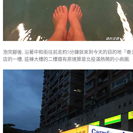
泡完腳後, 沿著中和街往前走約5分鐘就來到今天的目的地「春天廚房
店的一樓, 這棟大樓的二樓還有原燒算是北投滿熱鬧的小商圈.