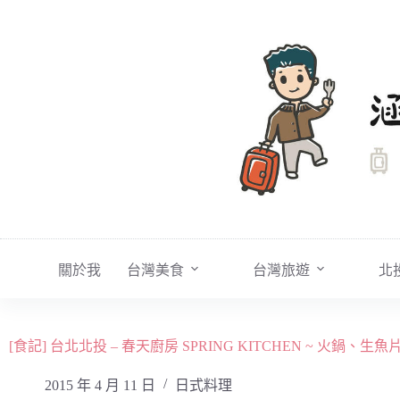
跳
至
主
要
內
容
關於我
台灣美食
台灣旅遊
北
[食記] 台北北投 – 春天廚房 SPRING KITCHEN ~ 火鍋、
2015 年 4 月 11 日
日式料理