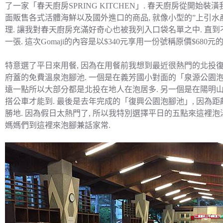
了一家「春天廚房SPRING KITCHEN」. 春天廚房從開始
面販售各式活體海鮮以及國外進口的商品, 就像小型的”上引水產
理. 讓我對春天廚房充滿好奇心也被我列入口袋名單之中. 直到不久
一張. 這次Gomaji的內容是以$340元享用一份號稱原價$680
特意選了平日來用餐, 因為在用餐前我想到最近很熱門的北投復
府蓋的免費溫泉泡腳池. 一個是在義芳國小對面的「泉源公園泡腳
遠一點所以大部分都是北投在地人在泡居多. 另一個是在陽明山
搭公車才能到. 最後是去年完成的「復興公園泡腳池」, 因為距
勝地. 因為假日太熱門了, 所以我特別選擇平日的五點來這裡泡湯
媽媽們到這裡來泡腳兼話家常.