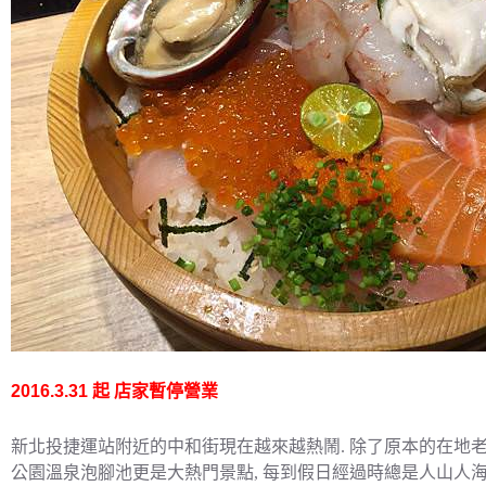
2016.3.31 起 店家暫停營業
新北投捷運站附近的中和街現在越來越熱鬧. 除了原本的在地老
公園溫泉泡腳池更是大熱門景點, 每到假日經過時總是人山人海,