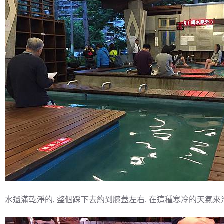
水還滿乾淨的, 整個踩下去約到膝蓋左右. 在這種寒冷的天氣來