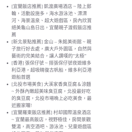
[宜蘭飯店推薦] 凱渡廣場酒店 ~ 陸上郵
輪，活動設施多，海水游泳池、漂漂
河、海景溫泉、超大遊戲區，房內欣賞
絕美龜山島日出，宜蘭親子渡假飯店推
薦
[新北景點推薦] 金山 – 朱銘美術館 ~ 親
子旅行好去處，廣大戶外園區，自然與
藝術的完美結合，讓人讚嘆的”太極”
[香港] 張保仔號 ~ 搭張保仔號夜遊維多
利亞港，超吸睛復古帆船，維多利亞港
遊船首選
[北投市場美食] 大溪家香臭豆腐＆涼麵
~ 外酥內嫩超美味臭豆腐，北投最好吃
的臭豆腐，北投市場晚上必吃美食，最
近搬家囉!
[宜蘭羅東飯店推薦] 村却國際溫泉酒店
~ 宜蘭最高飯店，視野極佳，房間景觀
雙湯，高空酒吧、游泳池、兒童遊戲區