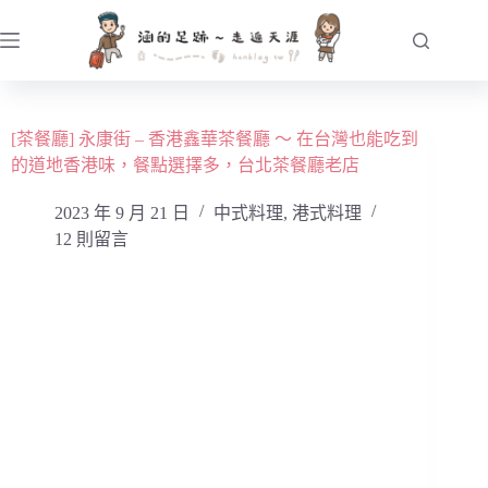
跳
至
主
要
內
[茶餐廳] 永康街 – 香港鑫華茶餐廳 ～ 在台灣也能吃到
容
的道地香港味，餐點選擇多，台北茶餐廳老店
2023 年 9 月 21 日
中式料理
,
港式料理
12 則留言