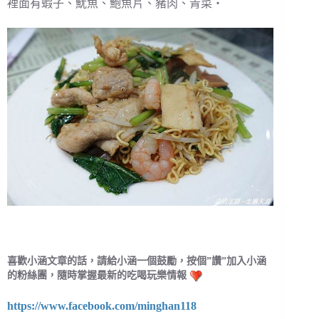
裡面有蝦子、魷魚、鮑魚片、豬肉、青菜・
喜歡小涵文章的話，請給小涵一個鼓勵，按個”讚”加入小涵
的粉絲團，隨時掌握最新的吃喝玩樂情報
https://www.facebook.com/minghan118