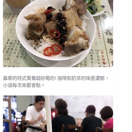
鑫華的特式鴛鴦超好喝的! 咖啡和奶茶的味道濃郁，
小涵每次來都會點。