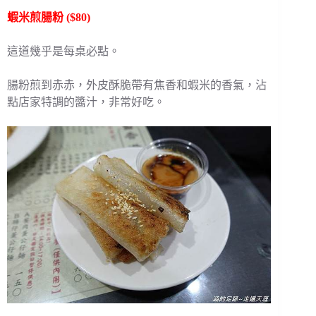
蝦米煎腸粉 ($80)
這道幾乎是每桌必點。
腸粉煎到赤赤，外皮酥脆帶有焦香和蝦米的香氣，沾
點店家特調的醬汁，非常好吃。