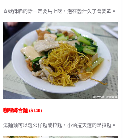
喜歡酥脆的話一定要馬上吃，泡在醬汁久了會變軟。
咖哩綜合麵 ($140)
湯麵類可以選公仔麵或拉麵，小涵這天選的是拉麵。