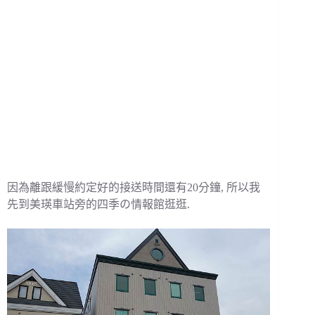
因為離跟緩慢約定好的接送時間還有20分鐘, 所以我
先到美瑛車站旁的四季の情報館逛逛.