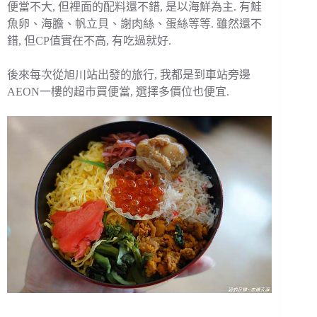
便當不大, 但裡面的配料還不錯, 是以海鮮為主. 有鮭
魚卵、海膽、帆立貝、謝肉絲、蛋絲等等. 雖然還不
錯, 但CP值實在不高, 有吃過就好.
後來每次從旭川站出發的旅行, 我都是到車站旁邊
AEON一樓的超市買便當, 選擇多價位也便宜.