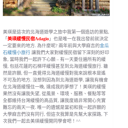
美瑛是這次的北海道遊學之旅中我第一個造訪的景點,
「
美瑛緩慢民宿Adagio
」也是唯一在我出發前就決定
一定要來的地方. 為什麼呢? 兩年前與大學麻吉的
金瓜
石緩慢小旅行
讓我們大家對緩慢民宿留下深刻的好印
象, 當時我們一起許下心願 – 有一天要住遍所有的緩
慢, 包括花蓮的石梯坪緩慢甚至到北海道緩慢旅行. 雖
然是許願, 但一直覺得北海道緩慢對我來說根本是遙
不可及的地方. 沒想到因為到北海道遊學, 讓我有機會
在北海道緩慢住一晚, 達成我的夢想了！美瑛的緩慢
果然沒有讓我失望, 從風景、環境、服務、餐點等等
全都維持台灣緩慢的高品質, 讓我度過非常開心充實
難忘的兩天一夜. 唯一的遺憾是當初和我一起許願的
大學麻吉們沒有同行, 但這次我算是先幫大家探路, 下
次我們一起去美瑛緩慢開同學會吧！^^