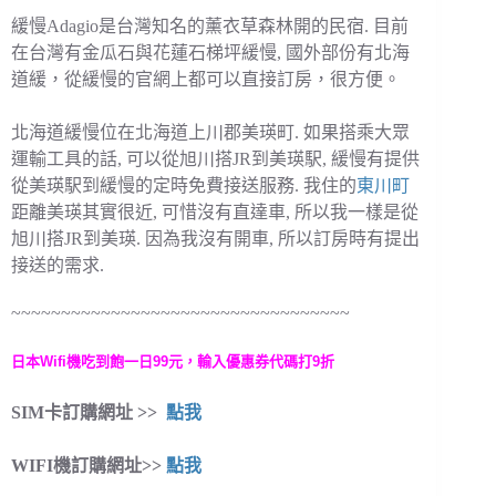
緩慢Adagio是台灣知名的薰衣草森林開的民宿. 目前
在台灣有金瓜石與花蓮石梯坪緩慢, 國外部份有北海
道緩，從緩慢的官網上都可以直接訂房，很方便。
北海道緩慢位在北海道上川郡美瑛町. 如果搭乘大眾
運輸工具的話, 可以從旭川搭JR到美瑛駅, 緩慢有提供
從美瑛駅到緩慢的定時免費接送服務. 我住的
東川町
距離美瑛其實很近, 可惜沒有直達車, 所以我一樣是從
旭川搭JR到美瑛. 因為我沒有開車, 所以訂房時有提出
接送的需求.
~~~~~~~~~~~~~~~~~~~~~~~~~~~~~~~~~~
日本Wifi機吃到飽一日99元，輸入優惠券代碼打9折
SIM卡訂購網址 >>
點我
WIFI機訂購網址>>
點我