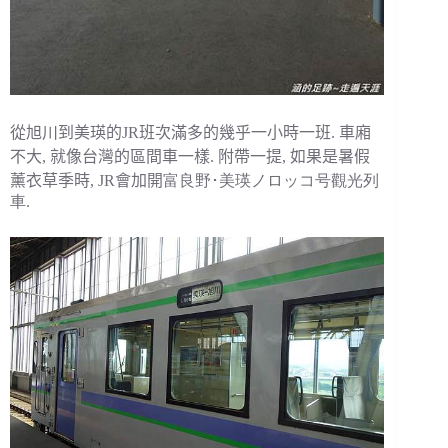
從旭川到美瑛的JR班次滿多的幾乎一小時一班. 車廂
不大, 就像台灣的區間車一樣. 附帶一提, 如果是暑假
薰衣草季時, JR會加開
富良野･美瑛ノロッコ号觀光列
車.