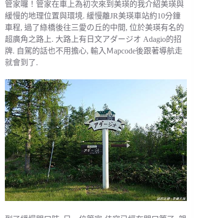
管家囉！管家在車上為初次來到美瑛的我介紹美瑛與
緩慢的地理位置與環境. 緩慢離JR美瑛車站約10分鐘
車程, 過了綠橋後往三愛の丘的中間, 位於美瑛有名的
超廣角之路上. 大路上有日文アダージオ Adagio的招
牌. 自駕的話也不用擔心, 輸入Ｍapcode後跟著導航走
就會到了.