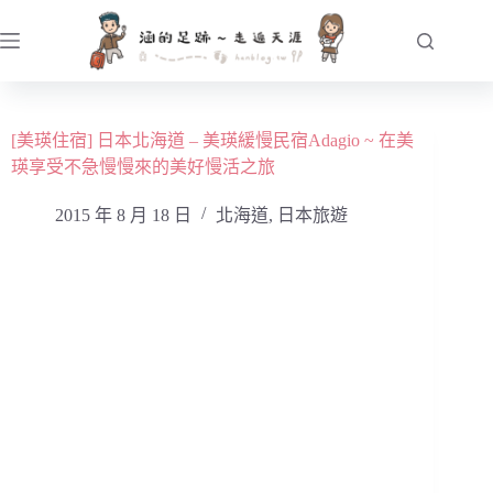
跳
至
主
要
內
[美瑛住宿] 日本北海道 – 美瑛緩慢民宿Adagio ~ 在美
容
瑛享受不急慢慢來的美好慢活之旅
2015 年 8 月 18 日
北海道
,
日本旅遊