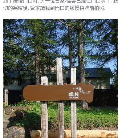
到了緩慢門口時, 另一位管家-佳容已經在門口等了. 親
切的寒暄後, 管家請我到門口的緩慢招牌前拍照.