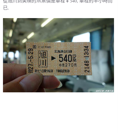
從旭川到美瑛的JR票價是單程￥540, 車程約半小時而
已.