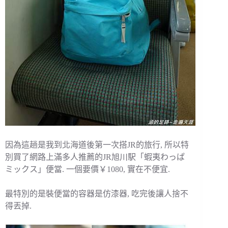
因為這趟是我到北海道後第一次搭JR的旅行, 所以特
別買了網路上滿多人推薦的JR旭川駅「蝦夷わっぱ
ミックス」便當. 一個要價￥1080, 實在不便宜.
最特別的是裝便當的容器是仿漆器, 吃完後讓人捨不
得丟掉.