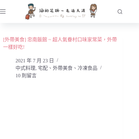
跳
至
主
要
內
[外帶美食] 忠南飯館 ~ 超人氣眷村口味家常菜，外帶
容
一樣好吃!
2021 年 7 月 23 日
中式料理
,
宅配、外帶美食、冷凍食品
10 則留言