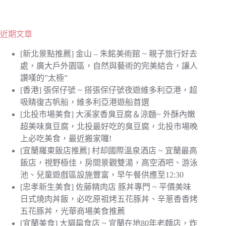
近期文章
[新北景點推薦] 金山 – 朱銘美術館 ~ 親子旅行好去
處，廣大戶外園區，自然與藝術的完美結合，讓人
讚嘆的”太極”
[香港] 張保仔號 ~ 搭張保仔號夜遊維多利亞港，超
吸睛復古帆船，維多利亞港遊船首選
[北投市場美食] 大溪家香臭豆腐＆涼麵~ 外酥內嫩
超美味臭豆腐，北投最好吃的臭豆腐，北投市場晚
上必吃美食，最近搬家囉!
[宜蘭羅東飯店推薦] 村却國際溫泉酒店 ~ 宜蘭最高
飯店，視野極佳，房間景觀雙湯，高空酒吧、游泳
池、兒童遊戲區設施豐富，早午餐供應至12:30
[忠孝新生美食] 佐藤精肉店 豚丼專門 ~ 平價美味
日式燒肉丼飯，必吃原祖烤五花豚丼、辛蔥香香烤
五花豚丼，光華商場美食推薦
[宜蘭美食] 大貓扁食店 ~ 宜蘭在地80年老麵店，炸