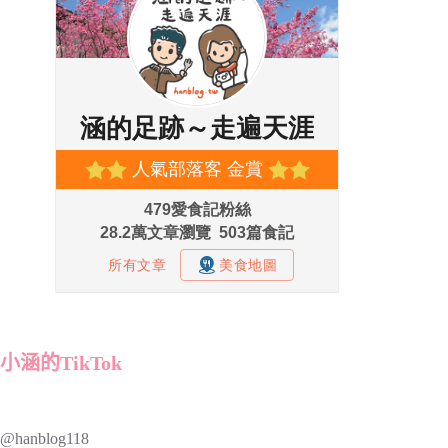
小涵的TikTok
@hanblog118