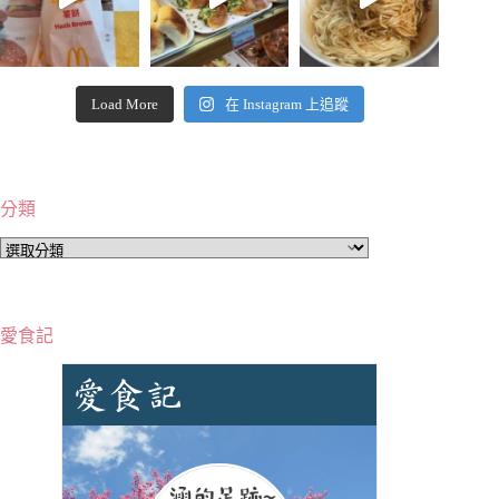
Load More
在 Instagram 上追蹤
分類
分
類
愛食記