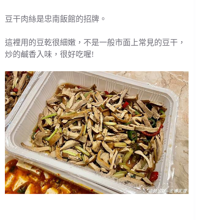
豆干肉絲是忠南飯館的招牌。
這裡用的豆乾很細嫩，不是一般市面上常見的豆干，
炒的鹹香入味，很好吃喔!