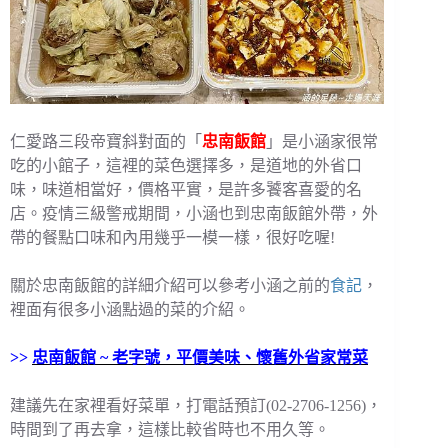
仁愛路三段帝寶斜對面的「
忠南飯館
」是小涵家很常
吃的小館子，這裡的菜色選擇多，是道地的外省口
味，味道相當好，價格平實，是許多饕客喜愛的名
店。疫情三級警戒期間，小涵也到忠南飯館外帶，外
帶的餐點口味和內用幾乎一模一樣，很好吃喔!
關於忠南飯館的詳細介紹可以參考小涵之前的
食記
，
裡面有很多小涵點過的菜的介紹。
>>
忠南飯館 ~ 老字號，平價美味、懷舊外省家常菜
建議先在家裡看好菜單，打電話預訂(02-2706-1256)，
時間到了再去拿，這樣比較省時也不用久等。