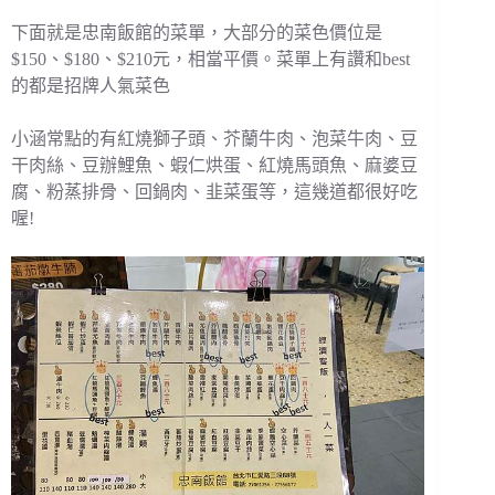
下面就是忠南飯館的菜單，大部分的菜色價位是
$150、$180、$210元，相當平價。菜單上有讚和best
的都是招牌人氣菜色
小涵常點的有紅燒獅子頭、芥蘭牛肉、泡菜牛肉、豆
干肉絲、豆辦鯉魚、蝦仁烘蛋、紅燒馬頭魚、麻婆豆
腐、粉蒸排骨、回鍋肉、韭菜蛋等，這幾道都很好吃
喔!