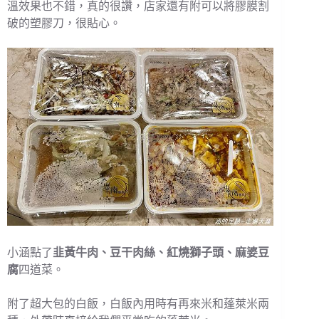
溫效果也不錯，真的很讚，店家還有附可以將膠膜割
破的塑膠刀，很貼心。
小涵點了
韭黃牛肉、豆干肉絲、紅燒獅子頭、麻婆豆
腐
四道菜。
附了超大包的白飯，白飯內用時有再來米和蓬萊米兩