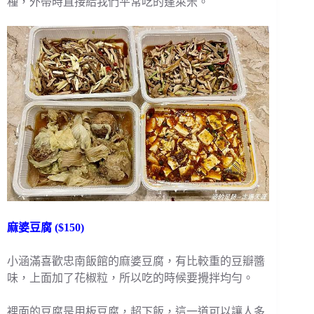
種，外帶時直接給我們平常吃的蓬萊米。
麻婆豆腐 ($150)
小涵滿喜歡忠南飯館的麻婆豆腐，有比較重的豆瓣醬
味，上面加了花椒粒，所以吃的時候要攪拌均勻。
裡面的豆腐是用板豆腐，超下飯，這一道可以讓人多