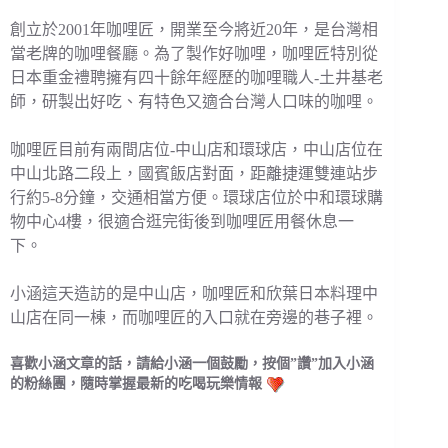
創立於2001年咖哩匠，開業至今將近20年，是台灣相
當老牌的咖哩餐廳。為了製作好咖哩，咖哩匠特別從
日本重金禮聘擁有四十餘年經歷的咖哩職人-土井基老
師，研製出好吃、有特色又適合台灣人口味的咖哩。
咖哩匠目前有兩間店位-中山店和環球店，中山店位在
中山北路二段上，國賓飯店對面，距離捷運雙連站步
行約5-8分鐘，交通相當方便。環球店位於中和環球購
物中心4樓，很適合逛完街後到咖哩匠用餐休息一
下。
小涵這天造訪的是中山店，咖哩匠和欣葉日本料理中
山店在同一棟，而咖哩匠的入口就在旁邊的巷子裡。
喜歡小涵文章的話，請給小涵一個鼓勵，按個”讚”加入小涵
的粉絲團，隨時掌握最新的吃喝玩樂情報