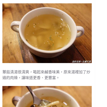
蕈菇清湯很清爽，喝起來鹹香味美，原來湯裡加了炒
過的肉燥，讓味道更香、更豐富。