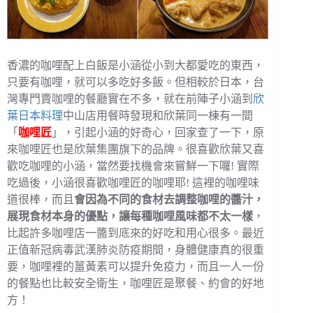
香濃的咖哩配上白飯是小涵從小到大都愛吃的東西，
只要有咖哩，就可以多吃好多飯。但相較於日本，台
灣專門賣咖哩的餐廳實在不多，就在前陣子小涵到
欣
葉日本料理
中山店用餐時發現和欣葉同一棟有一間
「
咖哩匠
」，引起小涵的好奇心，回家查了一下，原
來咖哩匠也是欣葉集團旗下的品牌。很喜歡欣葉又喜
歡吃咖哩的小涵，當然要找機會來嘗鮮一下囉! 實際
吃過後，小涵很喜歡咖哩匠的咖哩耶! 這裡的咖哩味
道很棒，而且
會因為不同的食材去調整咖哩的醬汁，
展現食材本身的優點，讓每種咖哩風味都不太一樣
，
比起許多咖哩店一醬到底來的好吃和用心很多。最近
正值新冠病毒武漢肺炎防疫期間，身體健康真的很重
要，咖哩裡的薑黃素可以提升免疫力，而且一人一份
的餐點也比較安全衛生，咖哩匠是聚餐、約會的好地
方！