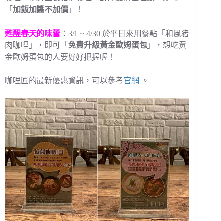
「
加飯加醬不加價
」！
甦醒春天的味蕾
：3/1 ~ 4/30 於平日來用餐點「和風豬
肉咖哩」，即可「
免費升級黃金歐姆蛋包
」，想吃黃
金歐姆蛋包的人要好好把握喔！
咖哩匠的最新優惠資訊，可以參考
官網
。