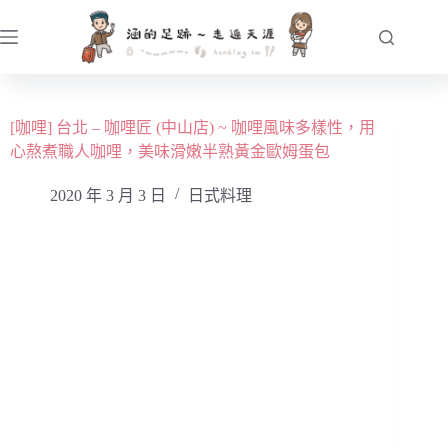
跳
至
主
要
內
[咖哩] 台北 – 咖哩匠 (中山店) ~ 咖哩風味多樣性，用
容
心熬煮職人咖哩，美味滑嫩半熟黃金歐姆蛋包
2020 年 3 月 3 日
日式料理