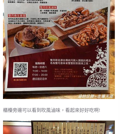
櫃檯旁邊可以看到吹風滷味，看起來好好吃啊!