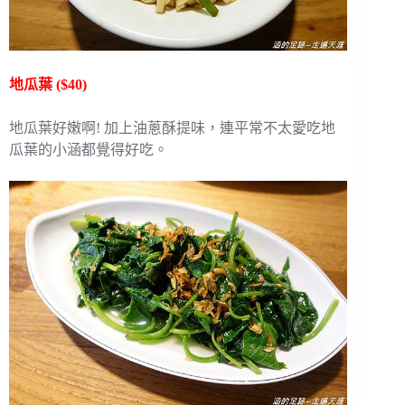
地瓜葉 ($40)
地瓜葉好嫩啊! 加上油蔥酥提味，連平常不太愛吃地
瓜葉的小涵都覺得好吃。