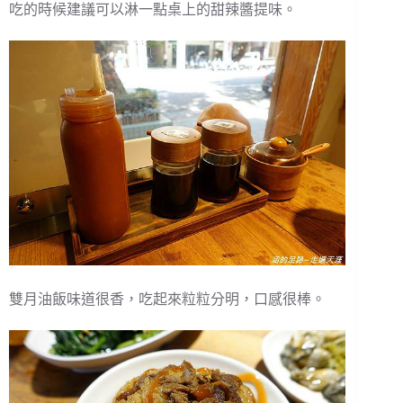
吃的時候建議可以淋一點桌上的甜辣醬提味。
雙月油飯味道很香，吃起來粒粒分明，口感很棒。