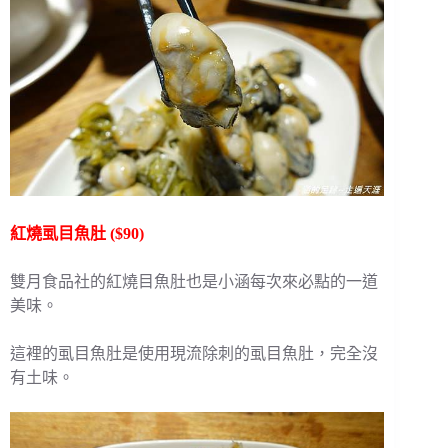
紅燒虱目魚肚 ($90)
雙月食品社的紅燒目魚肚也是小涵每次來必點的一道
美味。
這裡的虱目魚肚是使用現流除刺的虱目魚肚，完全沒
有土味。