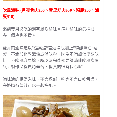
吹風滷味 (月亮骨肉$50、雲里筋肉$50、粉腸$50、滷
蛋$10)
來到雙月必吃的還有風吹滷味。這裡滷味的選擇很
多，價格也不貴。
雙月的滷味是以”雞高湯”當滷湯底加上”純釀醬油”滷
製，不添加化學醬油或滷味粉，因為不添加化學調味
料，不吹風容易壞，所以滷完後都要讓滷味吹風吹冷
氣，製作過程費時辛苦，但真的很有良心喔!
滷味滷的相當入味，不會過鹹，吃完不會口乾舌燥，
旁邊還有薑絲可以一起搭配。