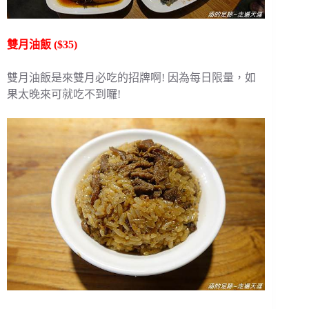
雙月油飯 ($35)
雙月油飯是來雙月必吃的招牌啊! 因為每日限量，如
果太晚來可就吃不到囉!