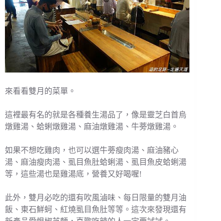
來看看雙月的菜單。
這裡最有名的就是各種養生湯品了，像是靈芝白首烏
燉雞湯、蛤蜊燉雞湯、麻油燉雞湯、牛蒡燉雞湯。
如果不想吃雞肉，也可以選牛蒡瘦肉湯、麻油豬心
湯、麻油瘦肉湯、虱目魚肚蛤蜊湯、虱目魚皮蛤蜊湯
等，這些湯也是雞湯底，營養又好喝喔!
此外，雙月必吃的還有吹風滷味、每日限量的雙月油
飯、東石鮮蚵、紅燒虱目魚肚等等。這次來發現還有