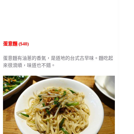
蛋意麵 ($40)
蛋意麵有油蔥的香氣，是道地的台式古早味。麵吃起
來很滑順，味道也不錯。