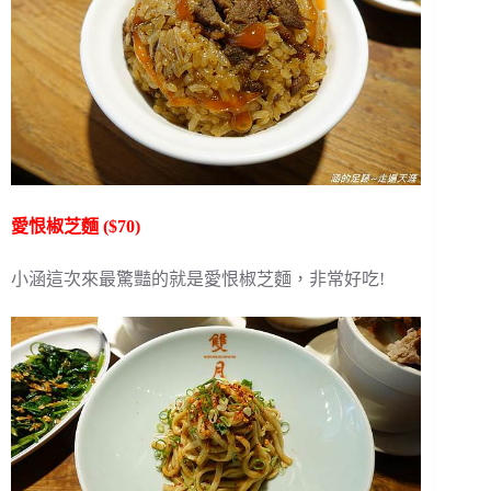
愛恨椒芝麵 ($70)
小涵這次來最驚豔的就是愛恨椒芝麵，非常好吃!