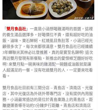
「
雙月食品社
」一直是小涵想喝雞湯時的首選，這裡
的養生湯品選擇多，好喝價位不貴，還有超好吃的油
飯、滷味、東石鮮蚵、紅燒虱目魚肚等，小涵已經光
顧很多次了，每次來都很滿意。雙月食品社已經連續
3年蟬聯米其林必比登推薦，真的是實至名歸啊! 這次
再訪雙月發現有新餐點，新推出的愛恨椒芝麵好好吃
啊! 來雙月點一碗美味的雞湯配一碗麵或油飯就是讓
人超滿足的一餐，沒有吃過雙月的人，一定要來吃看
看。
雙月食品社目前有三間分店 – 青島店、濟南店、光復
店，其中光復店為外送外帶專門店，沒有提供內用服
務。小涵最常造訪的是位於青島東路上的青島店，距
離捷運善導寺站約5分鐘步行距離。青島店和濟南店