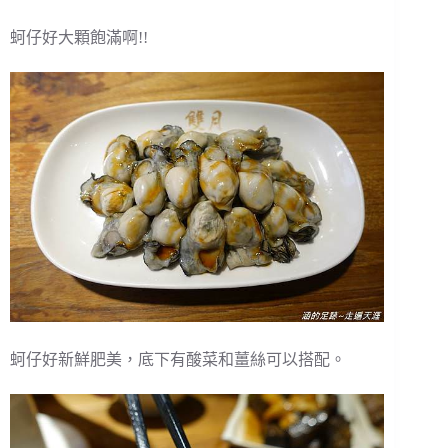
蚵仔好大顆飽滿啊!!
蚵仔好新鮮肥美，底下有酸菜和薑絲可以搭配。