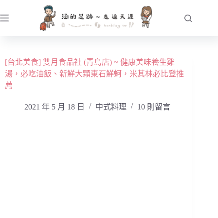
跳
至
主
要
內
[台北美食] 雙月食品社 (青島店) ~ 健康美味養生雞
容
湯，必吃油飯、新鮮大顆東石鮮蚵，米其林必比登推
薦
2021 年 5 月 18 日
中式料理
10 則留言