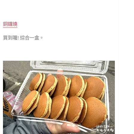
銅鑼燒
買到囉! 綜合一盒。