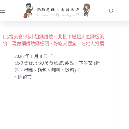
跳
至
主
要
內
[北投美食] 駱小姐銅鑼燒 ~ 北投市場超人氣銅板美
容
食，現做銅鑼燒銅板價，好吃又便宜，在地人推薦!
2026 年 1 月 8 日
北投美食
,
北投美食旅遊
,
甜點、下午茶 (鬆
餅、蛋糕、麵包、咖啡、飲料)
4 則留言