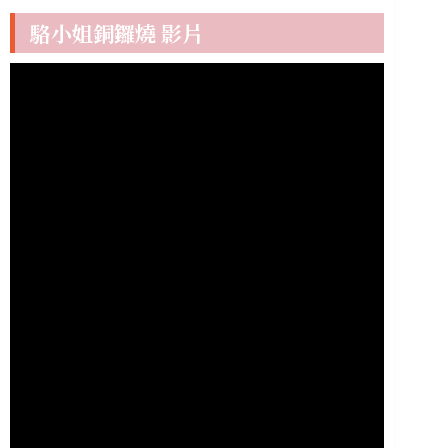
駱小姐銅鑼燒 影片