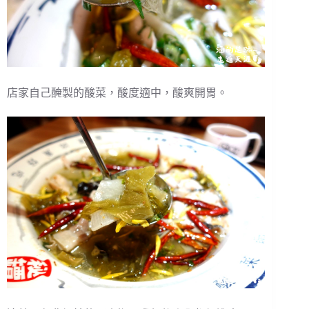
店家自己醃製的酸菜，酸度適中，酸爽開胃。