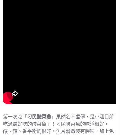
第一次吃「
刁民酸菜魚
」果然名不虛傳，是小涵目前
吃過最好吃的酸菜魚了！刁民酸菜魚的味道很好，
酸、辣、香平衡的很好，魚片滑嫩沒有腥味，加上免