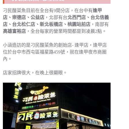
刁民酸菜魚目前在全台有9間分店，在台中有
逢甲
店、崇德店、公益店
，北部有台
北西門店、台北信義
店、台北松仁店、新北板橋店、桃園站前店
，南部有
高雄富裕店
，全台每家的營業時間都是到凌晨2點。
小涵造訪的是刁民酸菜魚的創始店- 逢甲店，逢甲店
位於台中市西屯區福星路459號，就在逢甲夜市商圈
內。
店家招牌很大，在晚上很顯眼。