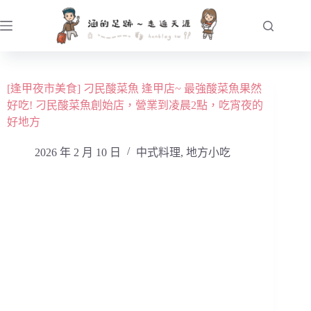
跳
至
主
要
內
[逢甲夜市美食] 刁民酸菜魚 逢甲店~ 最強酸菜魚果然
容
好吃! 刁民酸菜魚創始店，營業到凌晨2點，吃宵夜的
好地方
2026 年 2 月 10 日
中式料理
,
地方小吃