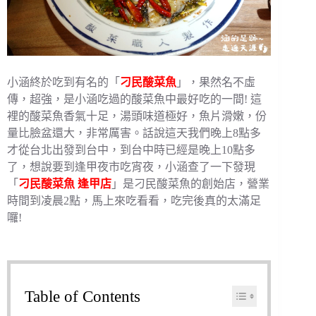
小涵終於吃到有名的「
刁民酸菜魚
」，果然名不虛
傳，超強，是小涵吃過的酸菜魚中最好吃的一間! 這
裡的酸菜魚香氣十足，湯頭味道極好，魚片滑嫩，份
量比臉盆還大，非常厲害。話說這天我們晚上8點多
才從台北出發到台中，到台中時已經是晚上10點多
了，想說要到逢甲夜市吃宵夜，小涵查了一下發現
「
刁民酸菜魚 逢甲店
」是刁民酸菜魚的創始店，營業
時間到凌晨2點，馬上來吃看看，吃完後真的太滿足
囉!
Table of Contents