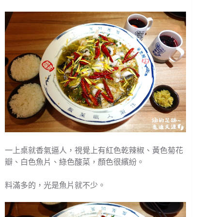
一上桌就香氣逼人，視覺上有紅色乾辣椒、黃色菊花
瓣、白色魚片、綠色酸菜，顏色很繽紛。
料滿多的，光是魚片就不少。