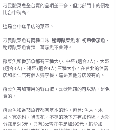
刁民酸菜魚全台賣的品項差不多，但北部門市的價格
比台中稍高。
這是台中逢甲店的菜單。
刁民酸菜魚有兩種口味:
秘罈酸菜魚
和
初戀番茄魚
，
秘罈酸菜魚會辣，蕃茄魚不會辣。
酸菜魚和番茄魚都有三種大小: 中盛 (適合2人)、大盛
(適合3人)、特盛 (適合4人) 三種大小。在台北的信義
店和松仁店有個人獨享餐，這是其他分店沒有的。
酸菜魚有加辣用的野山椒，喜歡吃辣的可以點，是免
費的。
酸菜魚和番茄魚裡都有基本的料，包含: 魚片、木
耳、寬冬粉、豬五花，不夠的話下方有加料區，大部
分都是$45元，只有3oz雪花牛是加$95元，蝦滑加