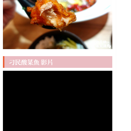
刁民酸菜魚 影片