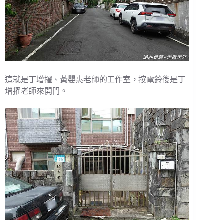
這就是丁增擢、黃嬰惠老師的工作室，按電鈴後是丁
增擢老師來開門。