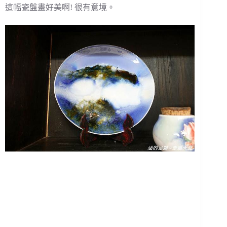
這幅瓷盤畫好美啊! 很有意境。