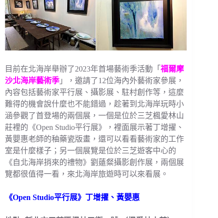
目前在北海岸舉辦了2023年首場藝術季活動「
福爾摩
沙北海岸藝術季
」，邀請了12位海內外藝術家參展，
內容包括藝術家平行展、攝影展、駐村創作等，這麼
難得的機會說什麼也不能錯過，趁著到北海岸玩時小
涵參觀了首登場的兩個展，一個是位於三芝楓愛林山
莊裡的《Open Studio平行展》，裡面展示著丁增擢、
黃嬰惠老師的秞藥瓷版畫，還可以看看藝術家的工作
室是什麼樣子；另一個展覽是位於三芝遊客中心的
《自北海岸捎來的禮物》劉薳粲攝影創作展，兩個展
覽都很值得一看，來北海岸旅遊時可以來看展。
《Open Studio平行展》丁增擢、黃嬰惠