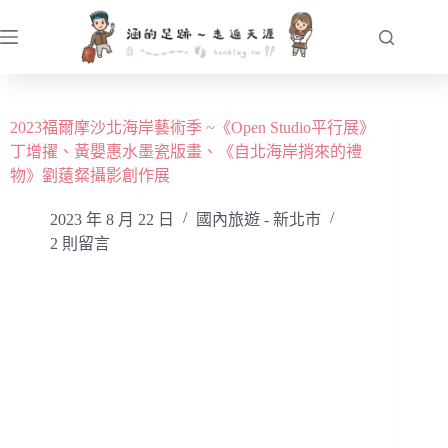
跳
至
主
要
內
2023福爾摩沙北海岸藝術季 ~《Open Studio平行展》
容
丁增擢、黃嬰惠水墨瓷版畫、《自北海岸捎來的禮
物》劉薳粲攝影創作展
2023 年 8 月 22 日
國內旅遊 - 新北市
2 則留言