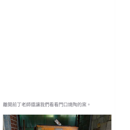
離開前丁老師還讓我們看看門口燒陶的窯。