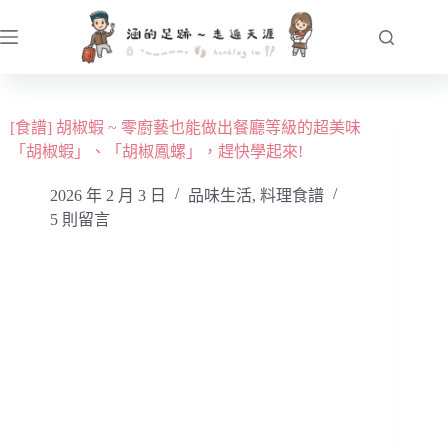
跳
至
主
要
內
[食譜] 胡椒蝦 ~ 零廚藝也能做出餐廳等級的超美味
容
「胡椒蝦」、「胡椒鳳螺」，趕快學起來!
2026 年 2 月 3 日
品味生活
,
料理食譜
5 則留言