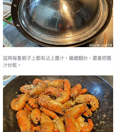
這時每隻蝦子上都有沾上醬汁，繼續翻炒，盡量把醬
汁炒乾。