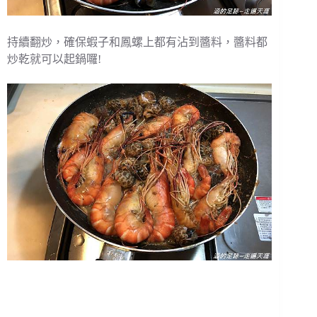
持續翻炒，確保蝦子和鳳螺上都有沾到醬料，醬料都
炒乾就可以起鍋囉!