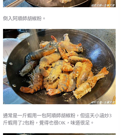
倒入阿順師胡椒粉。
通常是一斤蝦用一包阿順師胡椒粉，但這天小涵炒3
斤蝦用了2包粉，覺得也很OK，味道很足。