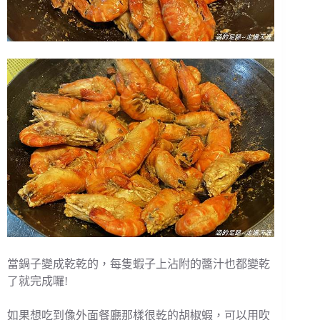
當鍋子變成乾乾的，每隻蝦子上沾附的醬汁也都變乾
了就完成囉!
如果想吃到像外面餐廳那樣很乾的胡椒蝦，可以用吹