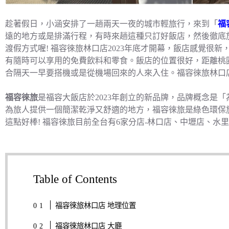
趁著假日，小涵安排了一趟兩天一夜的城市輕旅行，來到「
福
遠的地方或是排滿行程，有時來趟這種只訂好飯店，然後徹底
渡假方式喔! 福容徠旅林口店2023年底才開幕，飯店感覺很
有隨時可以享用的免費飲料和零食。飯店的位置很好，距離桃園
合隔天一早要搭機或是從機場回來的人來入住。福容徠旅林口
福容徠旅
是福容大飯店於2023年創立的新品牌，品牌概念是
為旅人提供一個簡潔乾淨又舒適的地方，福容徠旅是綠色環保
這點好棒! 福容徠旅目前全台有6家分店-林口店、中壢店、水
Table of Contents
福容徠旅林口店 地理位置
福容徠旅林口店 大廳