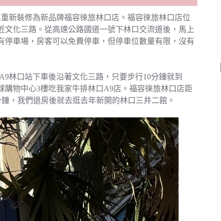
千萬重新裝修為新品牌福容徠旅林口店。福容徠旅林口店位
靠近文化三路。從高速公路國道一號下林口交流道後，馬上
有停車場，房客可以免費停車，但停車位數量有限，沒有
A9林口站下車後沿著文化三路，只要步行10分鐘就到
ll環球購物中心3樓吃我家牛排林口A9店。福容徠旅林口店距
開車只要3分鐘，我們退房後就去逛去年新開的林口三井二館。