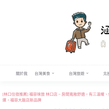
跳
至
主
要
內
容
關於我
台灣美食
台灣旅遊
北
[林口住宿推薦] 福容徠旅 林口店 ~ 房間寬敞舒適，有三溫暖
運，福容大飯店新品牌