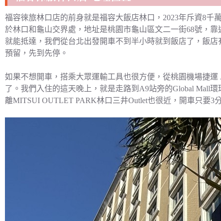
福容徠旅林口店的前身就是福容大飯店林口，2023年斥資8
於林口和龜山交界處，地址是桃園市龜山區文二一街68號，
就能抵達，我們從台北出發開車不到半小時就到飯店了，飯店
預留，先到先停。
如果不想開車，搭乘大眾運輸工具也很方便，從桃園機場捷運 
了。我們入住的這天晚上，就是走路到A9站旁的Global Ma
離MITSUI OUTLET PARK林口三井Outlet也很近，