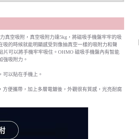
力真空吸附，真空吸附力達5kg，將磁吸手機盤牢牢的吸
在吸的時候就能明顯感受到像抽真空一樣的吸附力和聲
或磁力貼片可以將手機牢牢吸住。OHMO 磁吸手機盤內有智能
加強吸附力。
，可以貼在手機上。
輕巧，方便攜帶，加上多層電鍍後，外觀很有質感，光亮耐腐