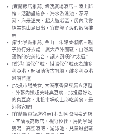
[宜蘭飯店推薦] 凱渡廣場酒店 ~ 陸上郵
輪，活動設施多，海水游泳池、漂漂
河、海景溫泉、超大遊戲區，房內欣賞
絕美龜山島日出，宜蘭親子渡假飯店推
薦
[新北景點推薦] 金山 – 朱銘美術館 ~ 親
子旅行好去處，廣大戶外園區，自然與
藝術的完美結合，讓人讚嘆的”太極”
[香港] 張保仔號 ~ 搭張保仔號夜遊維多
利亞港，超吸睛復古帆船，維多利亞港
遊船首選
[北投市場美食] 大溪家香臭豆腐＆涼麵
~ 外酥內嫩超美味臭豆腐，北投最好吃
的臭豆腐，北投市場晚上必吃美食，最
近搬家囉!
[宜蘭羅東飯店推薦] 村却國際溫泉酒店
~ 宜蘭最高飯店，視野極佳，房間景觀
雙湯，高空酒吧、游泳池、兒童遊戲區