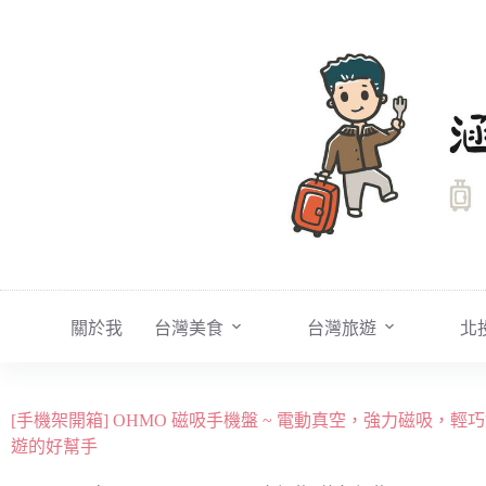
跳
至
主
要
內
容
關於我
台灣美食
台灣旅遊
北
[手機架開箱] OHMO 磁吸手機盤 ~ 電動真空，強力磁吸，
遊的好幫手