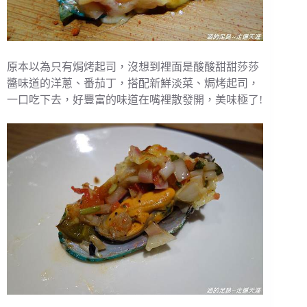
原本以為只有焗烤起司，沒想到裡面是酸酸甜甜莎莎
醬味道的洋蔥、番茄丁，搭配新鮮淡菜、焗烤起司，
一口吃下去，好豐富的味道在嘴裡散發開，美味極了!