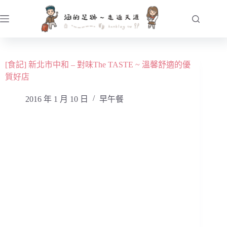
跳
至
主
要
內
[食記] 新北市中和 – 對味The TASTE ~ 溫馨舒適的優
容
質好店
2016 年 1 月 10 日
早午餐