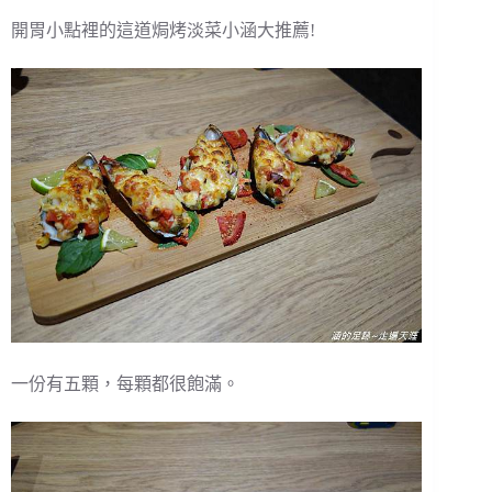
開胃小點裡的這道焗烤淡菜小涵大推薦!
一份有五顆，每顆都很飽滿。