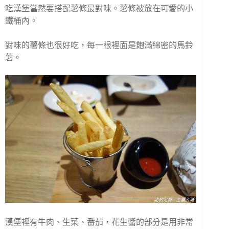
吃漢堡當然要搭配薯條最對味。薯條被放在可愛的小
鐵桶內。
對味的薯條也很好吃，每一根裡面是飽滿綿密的馬鈴
薯。
漢堡裡有牛肉、生菜、番茄，花生醬的部分是用非常