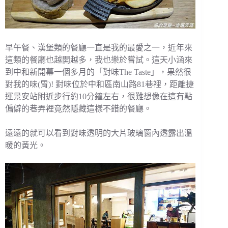
早午餐、漢堡類的餐廳一直是我的最愛之一，近年來
這類的餐廳也越開越多，我也樂於嘗試。這天小涵來
到中和新開幕一個多月的「對味The Taste」，果然很
對我的味(胃)! 對味位於中和區南山路81巷裡，距離捷
運景安站附近步行約10分鐘左右，很難想像在這有點
偏僻的巷弄裡竟然隱藏這樣不錯的餐廳。
遠遠的就可以看到對味透明的大片玻璃窗內透露出溫
暖的黃光。