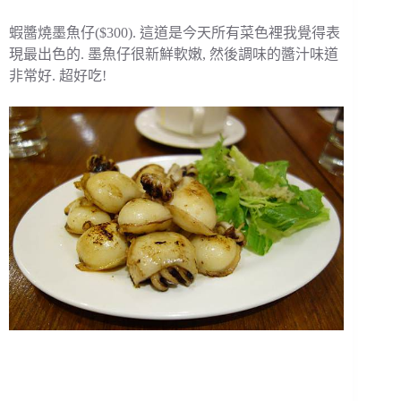
蝦醬燒墨魚仔($300). 這道是今天所有菜色裡我覺得表
現最出色的. 墨魚仔很新鮮軟嫩, 然後調味的醬汁味道
非常好. 超好吃!