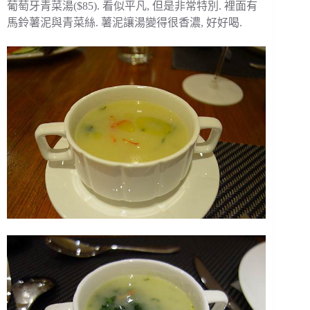
葡萄牙青菜湯($85). 看似平凡, 但是非常特別. 裡面有
馬鈴薯泥與青菜絲. 薯泥讓湯變得很香濃, 好好喝.