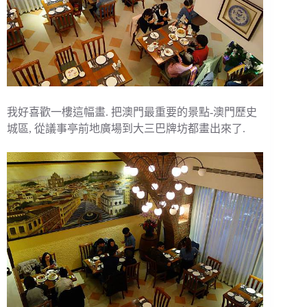
我好喜歡一樓這幅畫. 把澳門最重要的景點-澳門歷史
城區, 從議事亭前地廣場到大三巴牌坊都畫出來了.