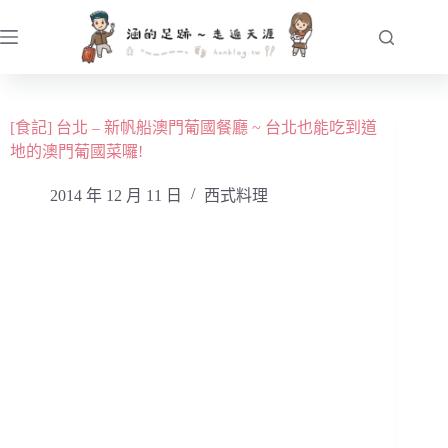
跳
至
主
要
內
[食記] 台北 – 新帆船澳門葡國餐廳 ~ 台北也能吃到道
容
地的澳門葡國菜囉!
2014 年 12 月 11 日
西式料理