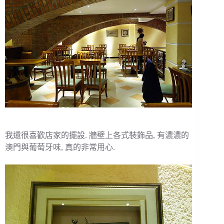
我還很喜歡店家的擺設. 牆壁上各式裝飾品, 有濃濃的
澳門與葡萄牙味, 真的非常用心.