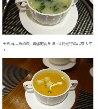
田園南瓜湯($85). 濃郁的南瓜味, 但我覺得喝起來太甜
了.