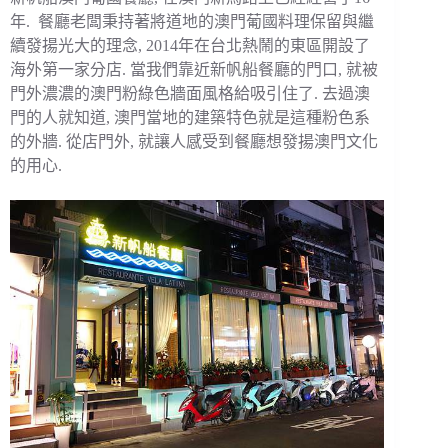
年. 餐廳老闆秉持著將道地的澳門葡國料理保留與繼
續發揚光大的理念, 2014年在台北熱鬧的東區開設了
海外第一家分店. 當我們靠近新帆船餐廳的門口, 就被
門外濃濃的澳門粉綠色牆面風格給吸引住了. 去過澳
門的人就知道, 澳門當地的建築特色就是這種粉色系
的外牆. 從店門外, 就讓人感受到餐廳想發揚澳門文化
的用心.