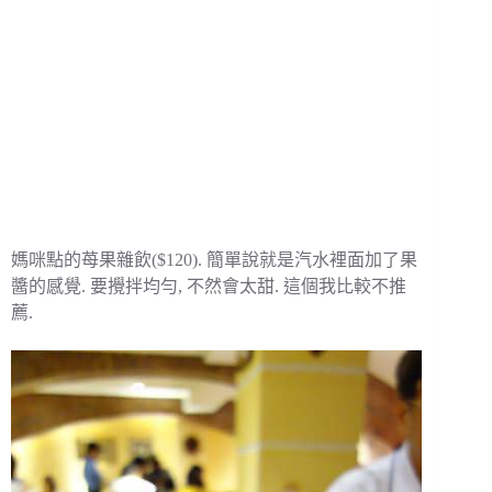
媽咪點的苺果雜飲($120). 簡單說就是汽水裡面加了果
醬的感覺. 要攪拌均勻, 不然會太甜. 這個我比較不推
薦.