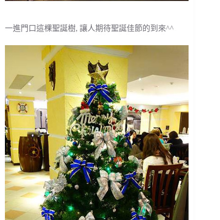
一進門口這棵聖誕樹, 讓人期待聖誕佳節的到來^^