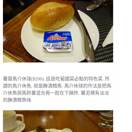
薯蓉馬介休球($200). 這是吃葡國菜必點的特色菜. 所
謂的馬介休魚, 就是醃漬鱈魚. 馬介休球的作法是把馬
介休魚與馬鈴薯混合再一起在下鍋炸. 薯泥裡有淡淡
的醃漬鱈魚味.