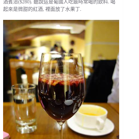
酒賓治($280). 聽說這是葡國人吃飯時常喝的飲料. 喝
起來是微甜的紅酒, 裡面放了水果丁.