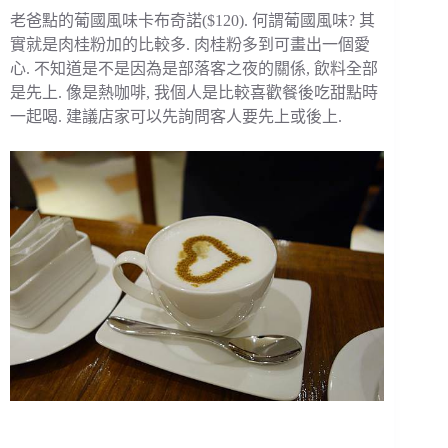
老爸點的葡國風味卡布奇諾($120). 何謂葡國風味? 其
實就是肉桂粉加的比較多. 肉桂粉多到可畫出一個愛
心. 不知道是不是因為是部落客之夜的關係, 飲料全部
是先上. 像是熱咖啡, 我個人是比較喜歡餐後吃甜點時
一起喝. 建議店家可以先詢問客人要先上或後上.