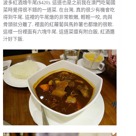
波多紅酒燴牛尾($420). 這道也是之前我在澳門吃葡國
菜時覺得很不錯的一道菜. 在台灣, 真的很少有機會吃
得到牛尾. 這裡的牛尾燉的非常軟嫩, 輕輕一咬, 肉與
骨頭就分離了. 裡面的紅蘿蔔與馬鈴薯也都燉的很軟.
這樣一份裡面有六塊牛尾. 這道菜還有附白飯, 紅酒醬
汁好下飯.