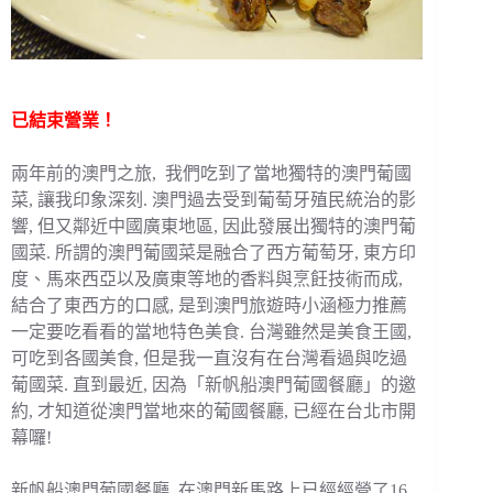
已結束營業！
兩年前的澳門之旅, 我們吃到了當地獨特的澳門葡國
菜, 讓我印象深刻. 澳門過去受到葡萄牙殖民統治的影
響, 但又鄰近中國廣東地區, 因此發展出獨特的澳門葡
國菜. 所謂的澳門葡國菜是融合了西方葡萄牙, 東方印
度、馬來西亞以及廣東等地的香料與烹飪技術而成,
結合了東西方的口感, 是到澳門旅遊時小涵極力推薦
一定要吃看看的當地特色美食. 台灣雖然是美食王國,
可吃到各國美食, 但是我一直沒有在台灣看過與吃過
葡國菜. 直到最近, 因為「新帆船澳門葡國餐廳」的邀
約, 才知道從澳門當地來的葡國餐廳, 已經在台北市開
幕囉!
新帆船澳門葡國餐廳, 在澳門新馬路上已經經營了16