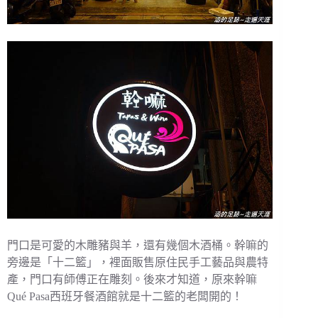
門口是可愛的木雕豬與羊，還有幾個木酒桶。幹嘛的
旁邊是「十二籃」，裡面販售原住民手工藝品與農特
產，門口有師傅正在雕刻。後來才知道，原來幹嘛
Qué Pasa西班牙餐酒館就是十二籃的老闆開的！