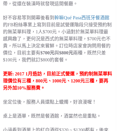
帶，從還在裝潢時就發現這間餐廳。
好不容易等到開幕後看到
幹嘛Qué Pasa西班牙餐酒館
的FB粉絲專業上寫到目前是試營運階段只接受預約制
的無菜單料理，1人$700元。小涵對於無菜單料理最
感興趣了，更何況是西式的無菜單料理，$700元也不
貴，所以馬上決定來嘗鮮。訂位時店家會詢問用餐的
價位，目前主要有
$700元
與
$800元
兩種，既然只差
$100元，我們就訂$800的套餐。
更新: 2017 1月造訪，目前正式營運，預約制無菜單料
理價位有三種，800元、1000元、1200元三種，要再
另外加10%服務費。
坐定位後，服務人員還點上蠟燭，好浪漫喔！
桌上是酒單，既然是餐酒館，酒當然也是重點。
小涵看到酒單上的紅白酒從$320 ~ $1200都有，後來