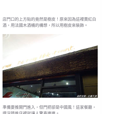
店門口的上方貼的竟然是樹皮！原來因為這裡賣紅白
酒，用法國木酒桶的構想，所以用樹皮來裝飾。
準備要推開門進入，但門把卻是中國風！這家餐廳，
還沒踏進店裡就讓人驚喜連連。