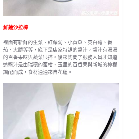
鮮蔬沙拉棒
裡面有新鮮的生菜、紅蘿蔔、小黃瓜、筊白筍、番
茄、火腿等等，底下是店家特調的醬汁，醬汁有濃濃
的百香果味與蔬菜很搭。後來詢問了服務人員才知道
這醬汁是由瑞穗的蜜柑、玉里的百香果與新城的檸檬
調配而成，食材通通來自花蓮。