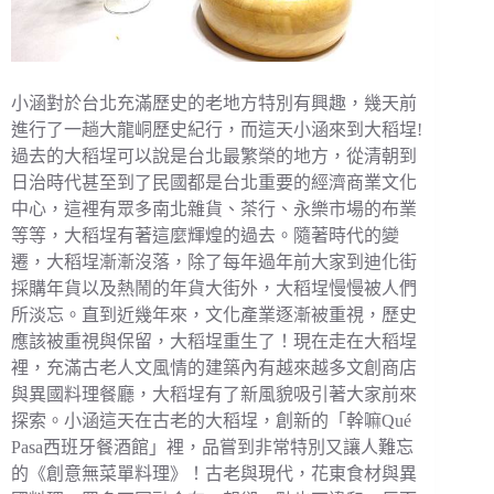
小涵對於台北充滿歷史的老地方特別有興趣，幾天前
進行了一趟大龍峒歷史紀行，而這天小涵來到大稻埕!
過去的大稻埕可以說是台北最繁榮的地方，從清朝到
日治時代甚至到了民國都是台北重要的經濟商業文化
中心，這裡有眾多南北雜貨、茶行、永樂市場的布業
等等，大稻埕有著這麼輝煌的過去。隨著時代的變
遷，大稻埕漸漸沒落，除了每年過年前大家到迪化街
採購年貨以及熱鬧的年貨大街外，大稻埕慢慢被人們
所淡忘。直到近幾年來，文化產業逐漸被重視，歷史
應該被重視與保留，大稻埕重生了！現在走在大稻埕
裡，充滿古老人文風情的建築內有越來越多文創商店
與異國料理餐廳，大稻埕有了新風貌吸引著大家前來
探索。小涵這天在古老的大稻埕，創新的「幹嘛Qué
Pasa西班牙餐酒館」裡，品嘗到非常特別又讓人難忘
的《創意無菜單料理》！古老與現代，花東食材與異