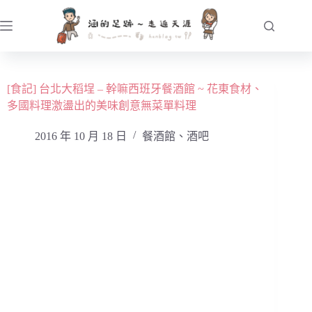
跳
至
主
要
內
[食記] 台北大稻埕 – 幹嘛西班牙餐酒館 ~ 花東食材、
容
多國料理激盪出的美味創意無菜單料理
2016 年 10 月 18 日
餐酒館、酒吧