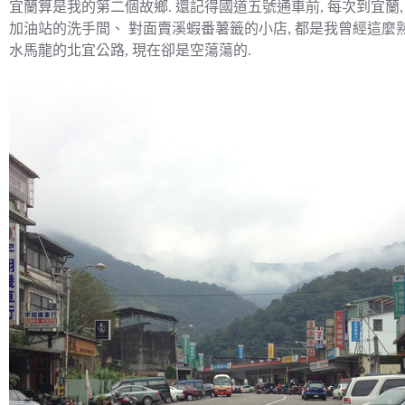
宜蘭算是我的第二個故鄉. 還記得國道五號通車前, 每次到宜蘭
加油站的洗手間、 對面賣溪蝦番薯籤的小店, 都是我曾經這麼熟
水馬龍的北宜公路, 現在卻是空蕩蕩的.