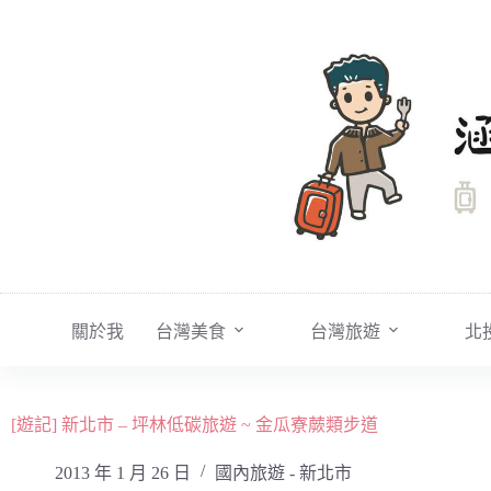
跳
至
主
要
內
容
關於我
台灣美食
台灣旅遊
北
[遊記] 新北市 – 坪林低碳旅遊 ~ 金瓜寮蕨類步道
2013 年 1 月 26 日
國內旅遊 - 新北市