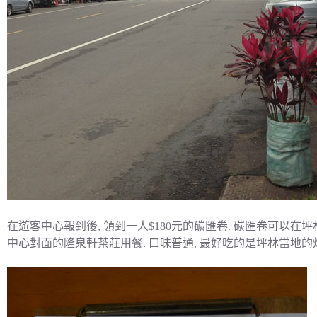
在遊客中心報到後, 領到一人$180元的碳匯卷. 碳匯卷可以
中心對面的隆泉軒茶莊用餐. 口味普通, 最好吃的是坪林當地的炸