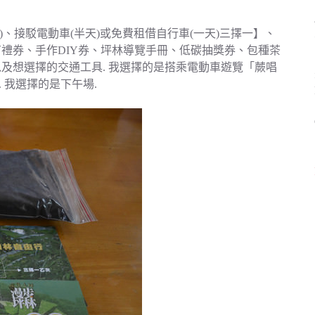
)、接駁電動車(半天)或免費租借自行車(一天)三擇一】、
有禮券、手作DIY券、坪林導覽手冊、低碳抽獎券、包種茶
以及想選擇的交通工具. 我選擇的是搭乘電動車遊覽「蕨唱
場. 我選擇的是下午場.