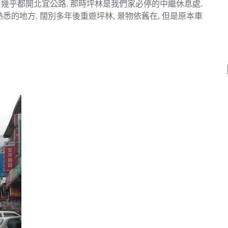
, 幾乎都開北宜公路. 那時坪林是我們家必停的中繼休息處.
悉的地方. 闊別多年後重遊坪林, 景物依舊在, 但是原本車