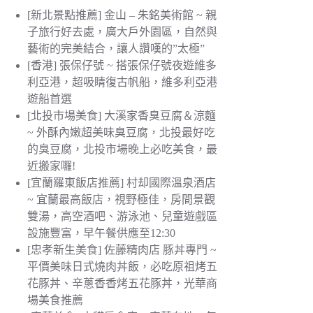
[新北景點推薦] 金山 – 朱銘美術館 ~ 親
子旅行好去處，廣大戶外園區，自然與
藝術的完美結合，讓人讚嘆的”太極”
[香港] 張保仔號 ~ 搭張保仔號夜遊維多
利亞港，超吸睛復古帆船，維多利亞港
遊船首選
[北投市場美食] 大溪家香臭豆腐＆涼麵
~ 外酥內嫩超美味臭豆腐，北投最好吃
的臭豆腐，北投市場晚上必吃美食，最
近搬家囉!
[宜蘭羅東飯店推薦] 村却國際溫泉酒店
~ 宜蘭最高飯店，視野極佳，房間景觀
雙湯，高空酒吧、游泳池、兒童遊戲區
設施豐富，早午餐供應至12:30
[忠孝新生美食] 佐藤精肉店 豚丼專門 ~
平價美味日式燒肉丼飯，必吃原祖烤五
花豚丼、辛蔥香香烤五花豚丼，光華商
場美食推薦