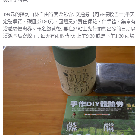
199元的探訪山林自由行套票包含: 交通券【可乘接駁巴士(半天
定點導覽、碳匯券180元、團體意外責任保險、伴手禮、集章
浴體驗優惠券。報名繳費後, 要在網站上先行預約出發的日期
溪遊金瓜寮線 」. 每天有兩個時段: 上午9:30 或是下午1:30 兩