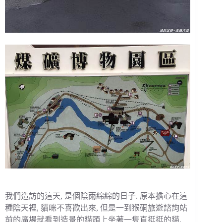
我們造訪的這天, 是個陰雨綿綿的日子. 原本擔心在這
種陰天裡, 貓咪不喜歡出來, 但是一到猴硐旅遊諮詢站
前的廣場就看到造景的貓頭上坐著一隻直挺挺的貓.