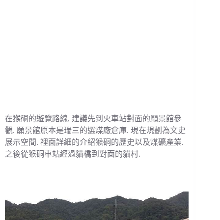
在猴硐的遊覽路線, 建議先到火車站對面的願景館參
觀. 願景館原本是瑞三的選煤廠倉庫. 現在規劃為文史
展示空間. 裡面詳細的介紹猴硐的歷史以及煤礦產業.
之後從猴硐車站經過貓橋到對面的貓村.