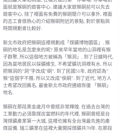
面就是猴硐的遊客中心. 建議大家遊猴硐前可以先去
遊客中心, 除了裡面有免費的猴硐簡介可以拿外, 裡面
的志工會很熱心的介紹猴硐附近的景點, 對於景點與
時間規劃會比較好.
新北市政府把猴硐這裡規劃成「煤礦博物園區」. 猴
硐的地名是怎麼來的呢? 原來早年當地的山洞裡有猴
子群聚, 所以這個地方被稱為「猴洞」. 到了日據時代,
因為當地居民以採礦維生, 不希望礦坑洞裡有水, 所以
把猴洞的”洞”字改成”硐”. 到了民國51年, 政府認為”
猴”這個字不雅, 所以又改成”侯硐”. 到了近代, 地方人
士希望改回舊名, 最後新北市政府通過恢復 「猴硐」
地名.
猴硐在那段黑金歲月中曾經非常輝煌. 在過去台灣的
工業動力必須靠煤炭當燃料的年代裡, 猴硐曾經是台
灣煤礦產業第一大城, 這裡也擁有全台灣最先進的產
煤設備. 瑞三礦業在這裡大量開採煤礦共70年. 在那段