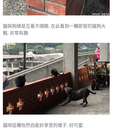
貓與狗總是互看不順眼. 在此看到一觸即發的貓狗大
戰, 非常有趣.
貓咪這種怡然自能好享受的樣子, 好可愛.