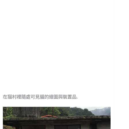
在猫村裡隨處可見貓的繪圖與裝置品.