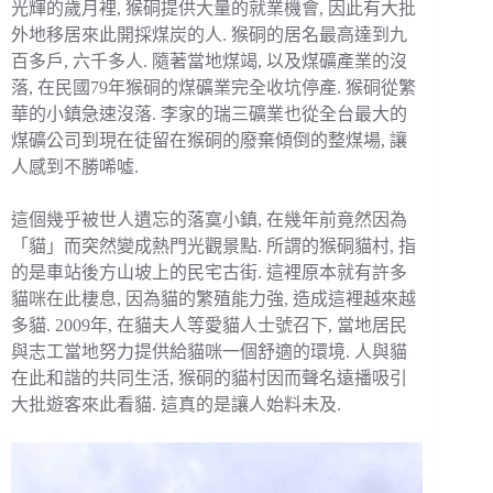
光輝的歲月裡, 猴硐提供大量的就業機會, 因此有大批
外地移居來此開採煤炭的人. 猴硐的居名最高達到九
百多戶, 六千多人. 隨著當地煤竭, 以及煤礦產業的沒
落, 在民國79年猴硐的煤礦業完全收坑停產. 猴硐從繁
華的小鎮急速沒落. 李家的瑞三礦業也從全台最大的
煤礦公司到現在徒留在猴硐的廢棄傾倒的整煤場, 讓
人感到不勝唏噓.
這個幾乎被世人遺忘的落寞小鎮, 在幾年前竟然因為
「貓」而突然變成熱門光觀景點. 所謂的猴硐貓村, 指
的是車站後方山坡上的民宅古街. 這裡原本就有許多
貓咪在此棲息, 因為貓的繁殖能力強, 造成這裡越來越
多貓. 2009年, 在貓夫人等愛貓人士號召下, 當地居民
與志工當地努力提供給貓咪一個舒適的環境. 人與貓
在此和諧的共同生活, 猴硐的貓村因而聲名遠播吸引
大批遊客來此看貓. 這真的是讓人始料未及.