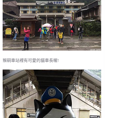
猴硐車站裡有可愛的貓車長喔!