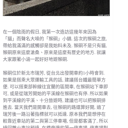
在一個陰雨的假日, 我第一次造訪這幾年來因為
「貓」而聲名大噪的「猴硐」小鎮. 這次的猴硐之旅,
帶給我滿滿的感觸卻是我始料未及. 猴硐不是只有貓,
猴硐原來這麼滄桑、原來是這麼有歷史的地方. 就讓
大家跟著小涵一起好好地遊猴硐.
猴硐位於新北市瑞芳, 從台北出發開車約1小時會到.
如果是搭乘大眾運輸工具的話, 建議搭台鐵最簡單方
便. 可以搭東部幹線往宜蘭的區間車, 在猴硐站下車即
可, 或是從瑞芳開始的平溪線在猴硐也有停. 所以如果
到平溪線的平溪、十分旅遊時, 建議也可以把猴硐排
進去. 當天我們是開車去, 往猴硐的路還算好開, 過了
瑞芳後一路沿著指標就可以抵達. 原本我們是想停在
較靠近車站的第二與第三停車場, 但是都客滿了, 所以
繞回離火車站稍遠, 在橋旁邊的第一停車場. 停車場對