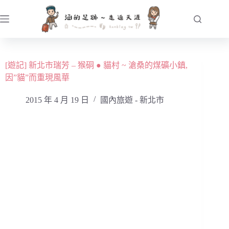
跳
至
主
要
內
[遊記] 新北市瑞芳 – 猴硐 ● 貓村 ~ 滄桑的煤礦小鎮,
容
因”貓”而重現風華
2015 年 4 月 19 日
國內旅遊 - 新北市