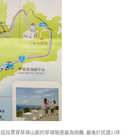
建這段貫穿草嶺山脈的草嶺隧道最為困難. 最後於民國13年