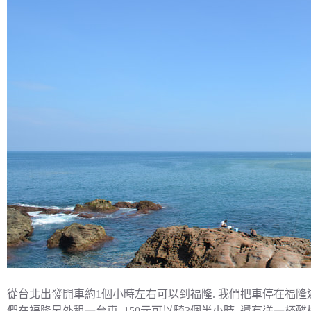
從台北出發開車約1個小時左右可以到福隆. 我們把車停在福隆遊
們在福隆另外租一台車. 150元可以騎3個半小時, 還有送一杯酸