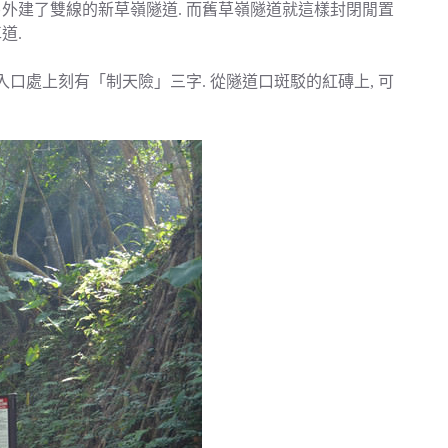
又另外建了雙線的新草嶺隧道. 而舊草嶺隧道就這樣封閉閒置
道.
入口處上刻有「制天險」三字. 從隧道口斑駁的紅磚上, 可