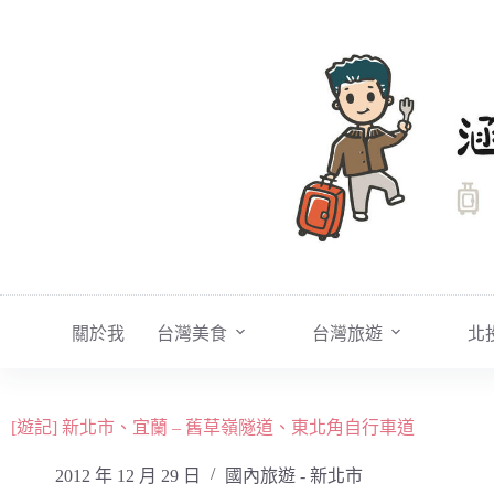
跳
至
主
要
內
容
關於我
台灣美食
台灣旅遊
北
[遊記] 新北市、宜蘭 – 舊草嶺隧道、東北角自行車道
2012 年 12 月 29 日
國內旅遊 - 新北市