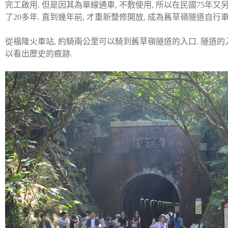
完工啟用. 但是因其為單線通車, 不敷使用, 所以在民國75年
了20多年. 直到幾年前, 才重新整修開放, 成為舊草嶺隧道自行車
從福隆火車站, 約騎兩公里可以騎到舊草嶺隧道的入口. 隧道的
以看出歷史的痕跡.