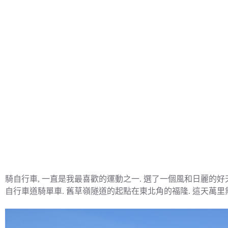
騎自行車, 一直是我最喜歡的運動之一. 選了一個風和日麗的
自行車道騎單車. 舊草嶺隧道的起點在東北角的福隆. 這天萬里無