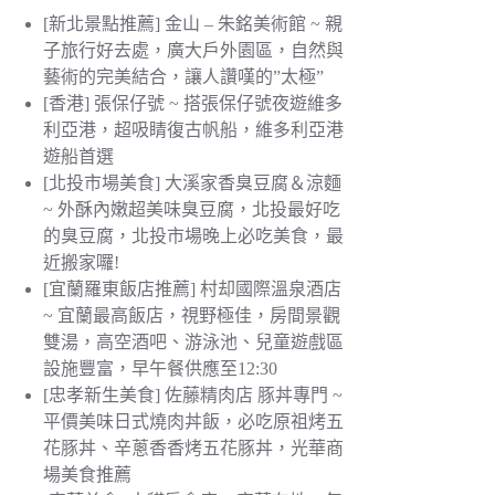
[新北景點推薦] 金山 – 朱銘美術館 ~ 親
子旅行好去處，廣大戶外園區，自然與
藝術的完美結合，讓人讚嘆的”太極”
[香港] 張保仔號 ~ 搭張保仔號夜遊維多
利亞港，超吸睛復古帆船，維多利亞港
遊船首選
[北投市場美食] 大溪家香臭豆腐＆涼麵
~ 外酥內嫩超美味臭豆腐，北投最好吃
的臭豆腐，北投市場晚上必吃美食，最
近搬家囉!
[宜蘭羅東飯店推薦] 村却國際溫泉酒店
~ 宜蘭最高飯店，視野極佳，房間景觀
雙湯，高空酒吧、游泳池、兒童遊戲區
設施豐富，早午餐供應至12:30
[忠孝新生美食] 佐藤精肉店 豚丼專門 ~
平價美味日式燒肉丼飯，必吃原祖烤五
花豚丼、辛蔥香香烤五花豚丼，光華商
場美食推薦