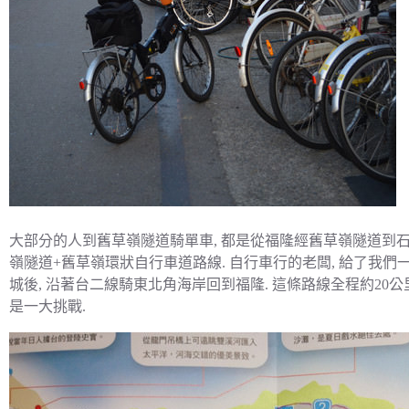
大部分的人到舊草嶺隧道騎單車, 都是從福隆經舊草嶺隧道到石
嶺隧道+舊草嶺環狀自行車道路線. 自行車行的老闆, 給了我
城後, 沿著台二線騎東北角海岸回到福隆. 這條路線全程約20公
是一大挑戰.