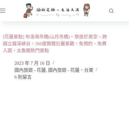
跳
至
主
要
內
[花蓮景點] 布洛灣吊橋(山月吊橋) ~ 懸掛於高空，跨
容
越立霧溪峽谷，360度飽覽壯麗景觀，免預約、免費
入園，太魯閣熱門景點
2023 年 7 月 16 日
國內旅遊 - 花蓮
,
國內旅遊 - 花蓮、台東
6 則留言