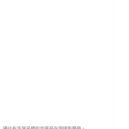
通往布洛灣吊橋的步道是在伊達斯廳旁。