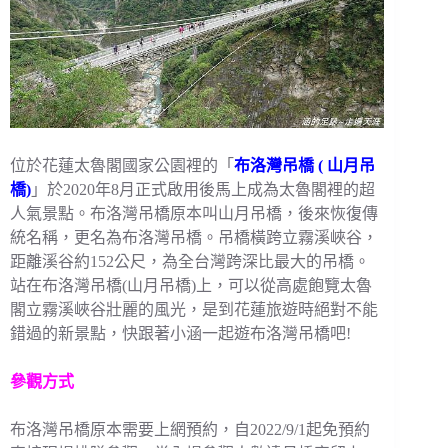
位於花蓮太魯閣國家公園裡的「
布洛灣吊橋 (
山月吊
橋)
」於2020年8月正式啟用後馬上成為太魯閣裡的超
人氣景點。布洛灣吊橋原本叫山月吊橋，後來恢復傳
統名稱，更名為布洛灣吊橋。吊橋橫跨立霧溪峽谷，
距離溪谷約152公尺，為全台灣跨深比最大的吊橋。
站在布洛灣吊橋(山月吊橋)上，可以從高處飽覽太魯
閣立霧溪峽谷壯麗的風光，是到花蓮旅遊時絕對不能
錯過的新景點，快跟著小涵一起遊布洛灣吊橋吧!
參觀方式
布洛灣吊橋原本需要上網預約，自2022/9/1起免預約