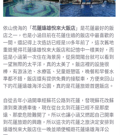
依山傍海的「
花蓮遠雄悅來大飯店
」是花蓮最好的飯
店之一，也是小涵目前在花蓮住過的飯店中最喜歡的
一間。還記得上次造訪已經是10多年前了，這次舊地
重遊覺得花蓮遠雄悅來大飯店和記憶中一樣美好，而
這是小涵第一次住在海景房，從房間陽台就可以看到
一望無際的太平洋，真的太美了。飯店裡的設施很
棒，有游泳池、水療區、兒童遊憩區，晚餐和早餐水
準都不錯，飯店還有提供免費的接駁車，方便來回山
下的花蓮遠雄海洋公園，真的是花蓮旅遊首選飯店。
自從去年小涵開車經蘇花公路到花蓮，發現蘇花改蘇
澳到東澳通車後，現在從台北到花蓮已經不是那麼
遠、那麼危險難開了。所以也讓小涵又燃起自己開車
到花蓮旅遊的興趣，所以這次的花蓮之旅決定安排到
遠雄悅來大飯店住一晚並順便暢遊花蓮遠雄海洋公