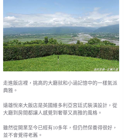
走進飯店裡，挑高的大廳就和小涵記憶中的一樣氣派
典雅。
遠雄悅來大飯店是英國維多利亞宮廷式裝潢設計，從
大廳到房間都讓人感覺到奢華又高雅的風格。
雖然從開業至今已經有10多年，但仍然保養得很好，
並不會覺得老舊。