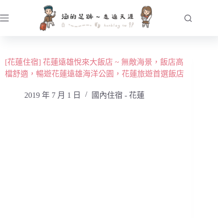
跳
至
主
要
內
[花蓮住宿] 花蓮遠雄悅來大飯店 ~ 無敵海景，飯店高
容
檔舒適，暢遊花蓮遠雄海洋公園，花蓮旅遊首選飯店
2019 年 7 月 1 日
國內住宿 - 花蓮