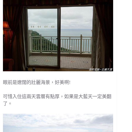
眼前是遼闊的壯麗海景，好美啊!
可惜入住這兩天雲層有點厚，如果是大藍天一定美翻
了。