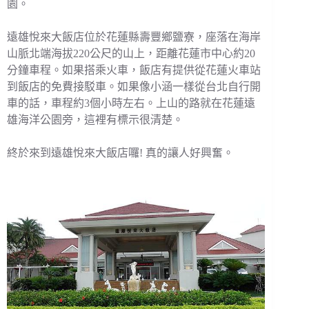
園。
遠雄悅來大飯店位於花蓮縣壽豐鄉鹽寮，座落在海岸
山脈北端海拔220公尺的山上，距離花蓮市中心約20
分鐘車程。如果搭乘火車，飯店有提供從花蓮火車站
到飯店的免費接駁車。如果像小涵一樣從台北自行開
車的話，車程約3個小時左右。上山的路就在花蓮遠
雄海洋公園旁，這裡有標示很清楚。
終於來到遠雄悅來大飯店囉! 真的讓人好興奮。