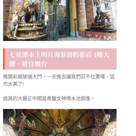
七星潭水上明月海景渡假旅店
1樓大
廳、接待櫃台
推開彩繪玻璃大門，一走進去讓我們忍不住驚嘆，這
也太美了!
挑高的大廳正中間是希臘女神噴水池銅像。