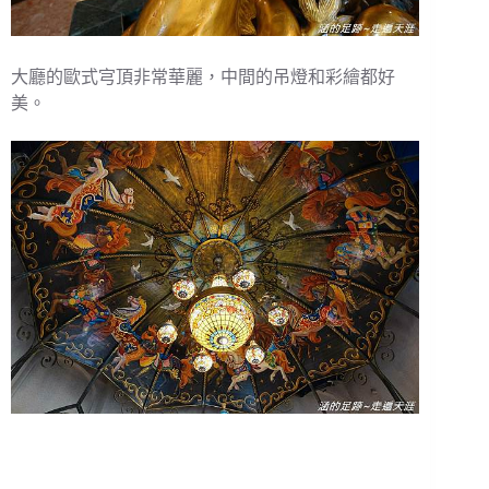
大廳的歐式宆頂非常華麗，中間的吊燈和彩繪都好
美。