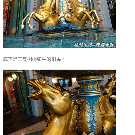
底下是三隻栩栩如生的銅馬。