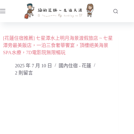
跳
至
主
要
內
[花蓮住宿推薦] 七星潭水上明月海景渡假旅店 ~ 七星
容
潭旁最美飯店，一泊三食奢華饗宴，頂樓絕美海景
SPA水療，7D電影院無限暢玩
2025 年 7 月 10 日
國內住宿 - 花蓮
2 則留言