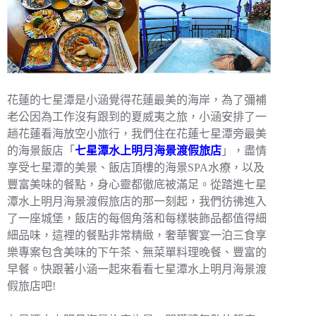
花蓮的七星潭是小涵覺得花蓮最美的海岸，為了彌補
老公因為工作沒有跟到的夏威夷之旅，小涵安排了一
趟花蓮看海放空小旅行，我們住在花蓮七星潭旁最美
的海景飯店「
七星潭水上明月海景渡假旅店
」，盡情
享受七星潭的美景、飯店頂樓的海景SPA水療，以及
豐富美味的餐點，身心靈都徹底被滿足。從踏進七星
潭水上明月海景渡假旅店的那一刻起，我們彷彿進入
了一座城堡，飯店的每個角落和每樣裝飾品都值得細
細品味，這裡的餐點非常精緻，奢華饗宴一泊三食享
樂專案包含美味的下午茶、無菜單料理晚餐、豐富的
早餐。快跟著小涵一起來看看七星潭水上明月海景渡
假旅店吧!