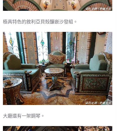
極具特色的敘利亞貝殼釀嵌沙發組。
大廳還有一架鋼琴。