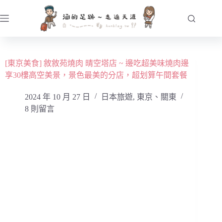
跳
至
主
要
內
[東京美食] 敘敘苑燒肉 晴空塔店 ~ 邊吃超美味燒肉邊
容
享30樓高空美景，景色最美的分店，超划算午間套餐
2024 年 10 月 27 日
日本旅遊
,
東京、關東
8 則留言