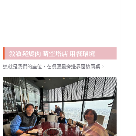
敘敘苑燒肉 晴空塔店 用餐環境
這就是我們的座位，在餐廳最旁邊靠窗這兩桌。