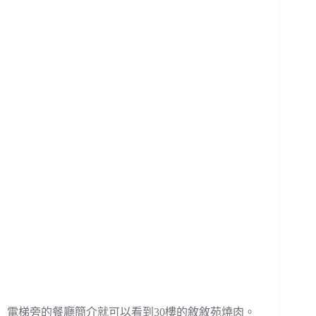
電梯旁的餐廳簡介就可以看到30樓的敘敘苑燒肉。