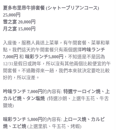
夏多布里昂牛排套餐 (シャトーブリアンコース)
25,000円
雪之宴 20,000円
月之宴 15,000円
入座後，服務人員送上菜單，有午間套餐、菜單和單
點。我們這天的午間套餐只有兩個選擇
吟味ランチ
7,000円
和
味彩ランチ5,800円
，不知道是不是因為
12/31是假日或跨年，所以沒有其他兩個比較便宜的午
間套餐。不過難得來一趟，我們本來就決定要吃比較
好的，所以沒差。
吟味ランチ 7,000円
的內容有:
特選サーロイン焼、上
カルビ焼、タン塩焼
(特選沙朗、上選牛五花、牛舌
鹽燒)
味彩ランチ 5,800円
的內容有:
上ロース焼、カルビ
焼、エビ焼
(上選里肌、牛五花、烤蝦)