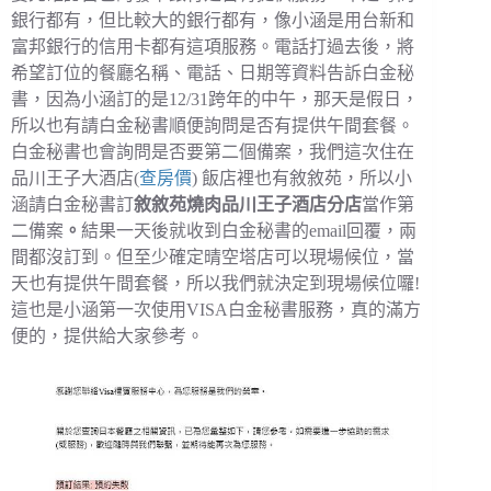
銀行都有，但比較大的銀行都有，像小涵是用台新和
富邦銀行的信用卡都有這項服務。電話打過去後，將
希望訂位的餐廳名稱、電話、日期等資料告訴白金秘
書，因為小涵訂的是12/31跨年的中午，那天是假日，
所以也有請白金秘書順便詢問是否有提供午間套餐。
白金秘書也會詢問是否要第二個備案，我們這次住在
品川王子大酒店(
查房價
) 飯店裡也有敘敘苑，所以小
涵請白金秘書訂
敘敘苑燒肉品川王子酒店分店
當作第
二備案
。
結果一天後就收到白金秘書的email回覆，兩
間都沒訂到。但至少確定晴空塔店可以現場候位，當
天也有提供午間套餐，所以我們就決定到現場候位囉!
這也是小涵第一次使用VISA白金秘書服務，真的滿方
便的，提供給大家參考。