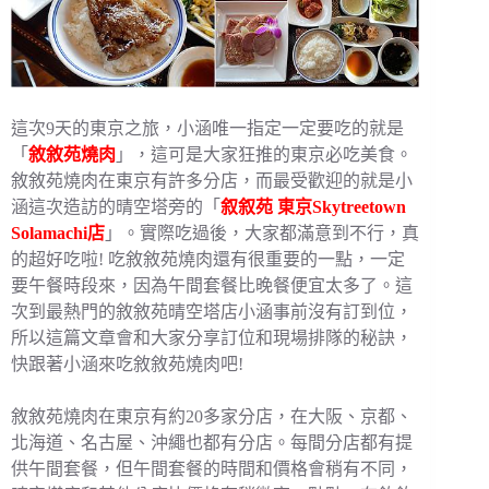
這次9天的東京之旅，小涵唯一指定一定要吃的就是
「
敘敘苑燒肉
」，這可是大家狂推的東京必吃美食。
敘敘苑燒肉在東京有許多分店，而最受歡迎的就是小
涵這次造訪的晴空塔旁的「
叙叙苑 東京Skytreetown
Solamachi店
」。實際吃過後，大家都滿意到不行，真
的超好吃啦! 吃敘敘苑燒肉還有很重要的一點，一定
要午餐時段來，因為午間套餐比晚餐便宜太多了。這
次到最熱門的敘敘苑晴空塔店小涵事前沒有訂到位，
所以這篇文章會和大家分享訂位和現場排隊的秘訣，
快跟著小涵來吃敘敘苑燒肉吧!
敘敘苑燒肉在東京有約20多家分店，在大阪、京都、
北海道、名古屋、沖繩也都有分店。每間分店都有提
供午間套餐，但午間套餐的時間和價格會稍有不同，