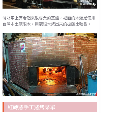
發財車上有看起來很專業的窯爐，裡面的木頭是使用
台灣本土龍眼木，用龍眼木烤出來的披薩比較香。
紅磚窯手工窯烤菜單