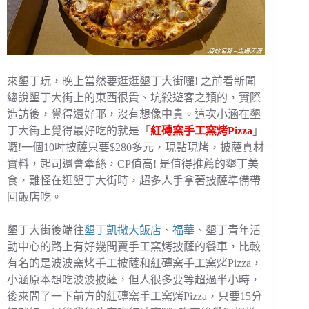
來墾丁玩，晚上當然要逛逛墾丁大街囉! 之前看新聞
總說墾丁大街上的東西很貴、坑殺遊客之類的，實際
造訪後，覺得還好耶，沒有想像中貴。這次小涵在墾
丁大街上覺得最好吃的就是「
紅磚窯手工窯烤Pizza
」
囉!一個10吋披薩只要$280多元，現點現烤，披薩真材
實料，起司還會牽絲，CP值高! 是值得推薦的墾丁美
食，難怪在逛墾丁大街時，超多人手拿著披薩準備帶
回飯店吃。
墾丁大街後端往
墾丁凱撒大飯店
、
福華
、墾丁青年活
動中心的路上有好幾間賣手工窯烤披薩的餐車，比較
有名的是波波窯烤手工披薩和紅磚窯手工窯烤Pizza，
小涵原本想吃波波披薩，但人很多要等超過半小時，
後來問了一下前方的紅磚窯手工窯烤Pizza，只要15分