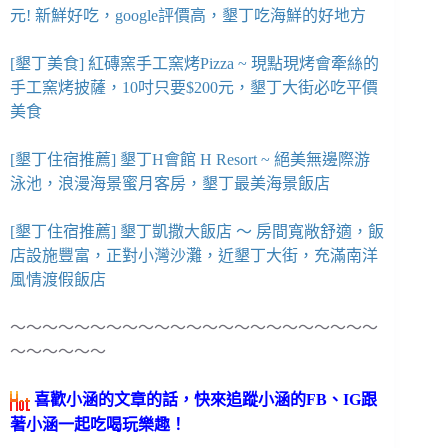
元! 新鮮好吃，google評價高，墾丁吃海鮮的好地方
[墾丁美食] 紅磚窯手工窯烤Pizza ~ 現點現烤會牽絲的
手工窯烤披薩，10吋只要$200元，墾丁大街必吃平價
美食
[墾丁住宿推薦] 墾丁H會館 H Resort ~ 絕美無邊際游
泳池，浪漫海景蜜月客房，墾丁最美海景飯店
[墾丁住宿推薦] 墾丁凱撒大飯店 ～ 房間寬敞舒適，飯
店設施豐富，正對小灣沙灘，近墾丁大街，充滿南洋
風情渡假飯店
～～～～～～～～～～～～～～～～～～～～～～～
～～～～～～
喜歡小涵的文章的話，快來追蹤小涵的FB、IG跟
著小涵一起吃喝玩樂趣！