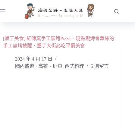
跳
至
主
要
內
[墾丁美食] 紅磚窯手工窯烤Pizza ~ 現點現烤會牽絲的
容
手工窯烤披薩，墾丁大街必吃平價美食
2024 年 4 月 17 日
國內旅遊 - 高雄、屏東
,
西式料理
5 則留言