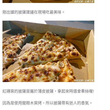
剛出爐的披薩建議在現場吃最美味。
紅磚窯的披薩是屬於薄皮披薩，拿起來時還會牽絲喔!
因為是使用龍眼木窯烤，所以披薩帶有迷人的香氣。