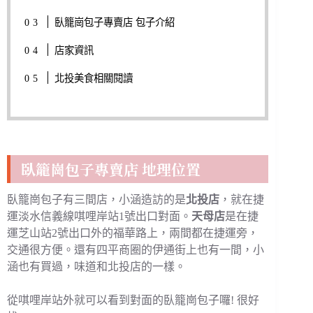
臥籠崗包子專賣店 包子介紹
店家資訊
北投美食相關閱讀
臥籠崗包子專賣店 地理位置
臥籠崗包子有三間店，小涵造訪的是
北投店
，就在捷
運淡水信義線唭哩岸站1號出口對面。
天母店
是在捷
運芝山站2號出口外的福華路上，兩間都在捷運旁，
交通很方便。還有四平商圈的伊通街上也有一間，小
涵也有買過，味道和北投店的一樣。
從唭哩岸站外就可以看到對面的臥籠崗包子囉! 很好